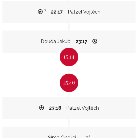
7
22:17
Patzel Vojtěch
Douda Jakub
23:17
15:14
15:46
23:18
Patzel Vojtěch
Šíma Ondřej
2"