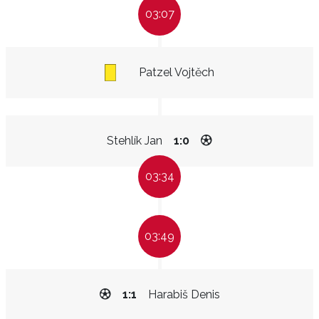
03:07
Patzel Vojtěch
Stehlík Jan
1:0
03:34
03:49
1:1
Harabiš Denis