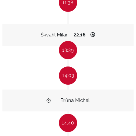
11:38
Škvařil Milan
22:16
13:39
14:03
Brůna Michal
14:40