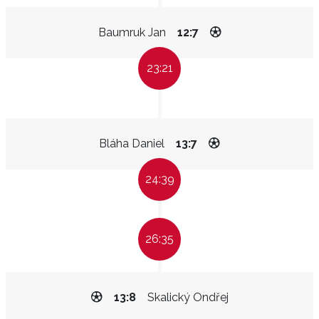
Baumruk Jan
12:7
23:21
Bláha Daniel
13:7
24:39
26:35
13:8
Skalický Ondřej