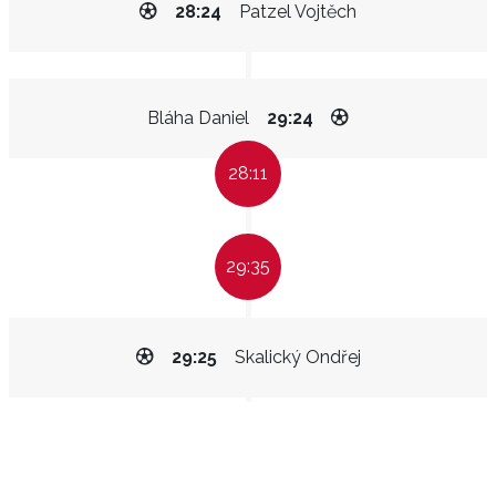
28:24
Patzel Vojtěch
Bláha Daniel
29:24
28:11
29:35
29:25
Skalický Ondřej