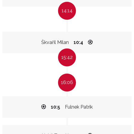
14:14
Škvařil Milan
10:4
15:42
16:06
10:5
Fulnek Patrik