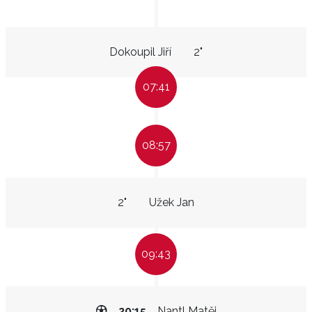
Dokoupil Jiří
2"
07:41
08:57
2"
Užek Jan
09:43
20:15
Nantl Matěj