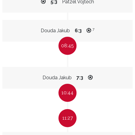
5:3
Patzel Vojtěch
7
Douda Jakub
6:3
08:45
Douda Jakub
7:3
10:44
11:27