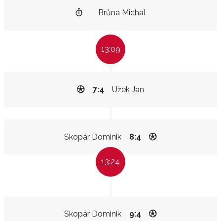
Brůna Michal
13:09
7:4
Užek Jan
Skopár Dominik
8:4
13:24
Skopár Dominik
9:4