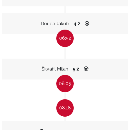
Douda Jakub
4:2
06:52
Škvařil Milan
5:2
08:05
08:18