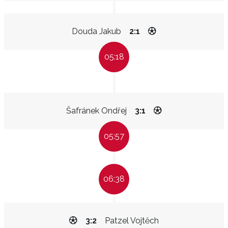
Douda Jakub
2:1
05:18
Šafránek Ondřej
3:1
05:57
06:38
3:2
Patzel Vojtěch