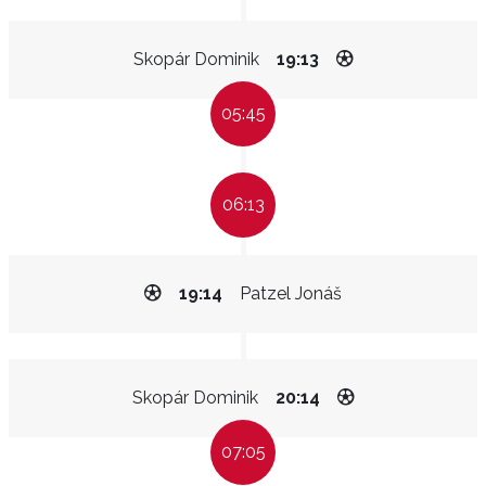
Skopár Dominik
19:13
05:45
06:13
19:14
Patzel Jonáš
Skopár Dominik
20:14
07:05