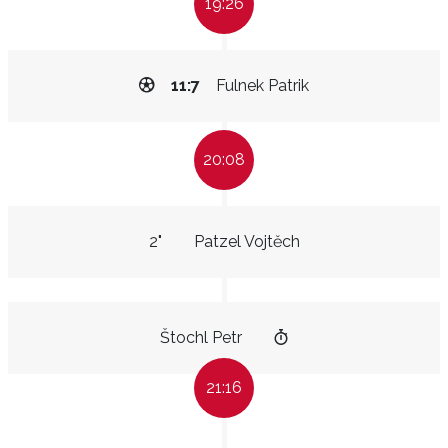
19:26
11:7
Fulnek Patrik
20:08
2"
Patzel Vojtěch
Štochl Petr
21:16