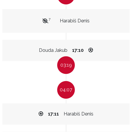
7
Harabiš Denis
Douda Jakub
17:10
03:19
04:07
17:11
Harabiš Denis