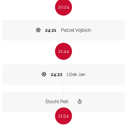
20:24
24:21
Patzel Vojtěch
21:44
24:22
Užek Jan
Štochl Petr
21:54