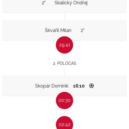
2"
Skalický Ondřej
Škvařil Milan
2"
29:41
2. POLOČAS
Skopár Dominik
16:10
00:30
02:42