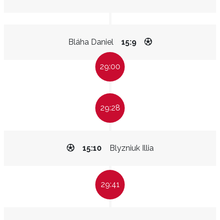
Bláha Daniel
15:9
29:00
29:28
15:10
Blyzniuk Illia
29:41