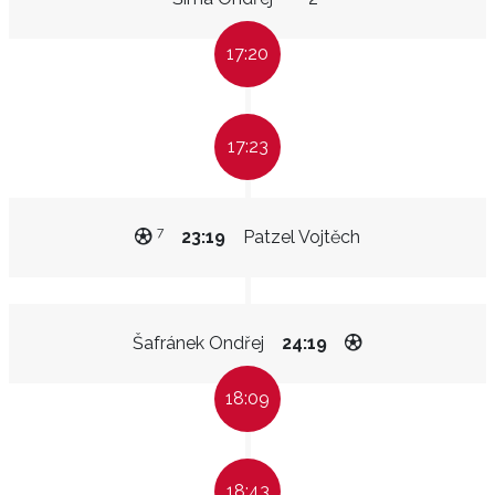
17:20
17:23
7
23:19
Patzel Vojtěch
Šafránek Ondřej
24:19
18:09
18:43