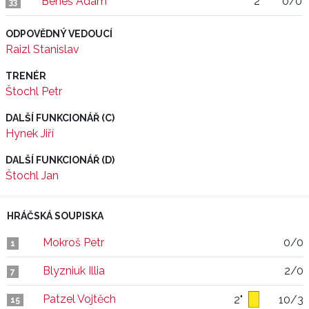
Beneš Adam
2"
0/0
33
ODPOVĚDNÝ VEDOUCÍ
Raizl Stanislav
TRENÉR
Štochl Petr
DALŠÍ FUNKCIONÁŘ (C)
Hynek Jiří
DALŠÍ FUNKCIONÁŘ (D)
Štochl Jan
HRÁČSKÁ SOUPISKA
Mokroš Petr
0/0
1
Blyzniuk Illia
2/0
7
Patzel Vojtěch
2"
10/3
15