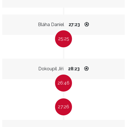
Bláha Daniel
27:23
25:25
Dokoupil Jiří
28:23
26:46
27:26