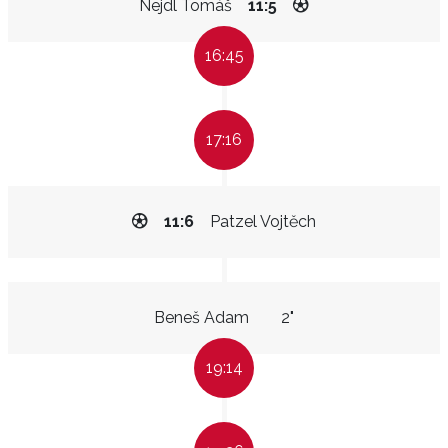
Nejdl Tomáš
11:5
16:45
17:16
11:6
Patzel Vojtěch
Beneš Adam
2"
19:14