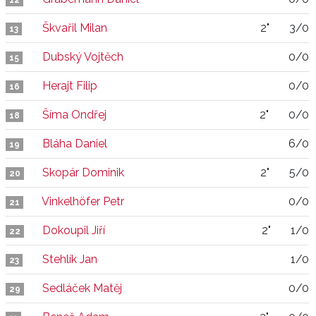
12
Škvařil Milan
2"
3/0
13
Dubský Vojtěch
0/0
15
Herajt Filip
0/0
16
Šíma Ondřej
2"
0/0
18
Bláha Daniel
6/0
19
Skopár Dominik
2"
5/0
20
Vinkelhöfer Petr
0/0
21
Dokoupil Jiří
2"
1/0
22
Stehlík Jan
1/0
23
Sedláček Matěj
0/0
29