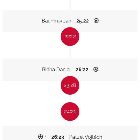
Baumruk Jan
25:22
22:12
Bláha Daniel
26:22
23:28
24:21
7
26:23
Patzel Vojtěch