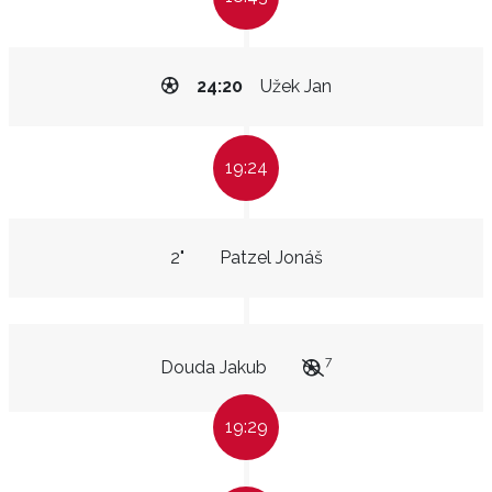
24:20
Užek Jan
19:24
2"
Patzel Jonáš
7
Douda Jakub
19:29