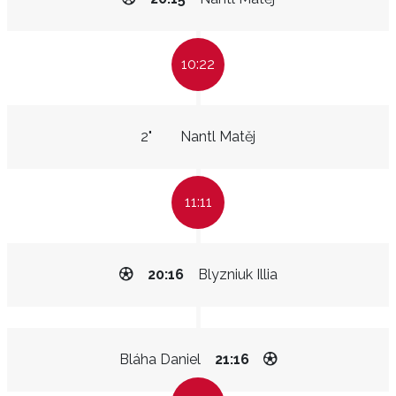
10:22
2"
Nantl Matěj
11:11
20:16
Blyzniuk Illia
Bláha Daniel
21:16