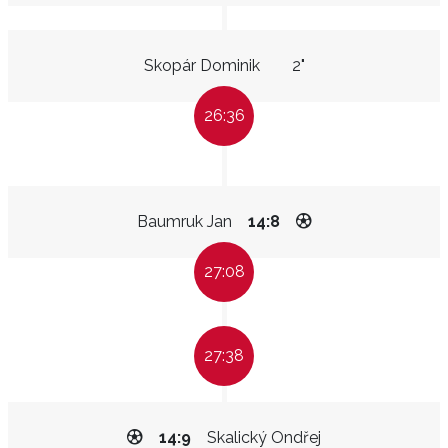
Skopár Dominik
2"
26:36
Baumruk Jan
14:8
27:08
27:38
14:9
Skalický Ondřej