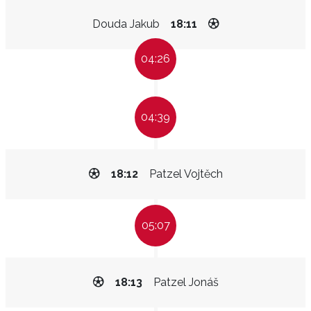
Douda Jakub
18:11
04:26
04:39
18:12
Patzel Vojtěch
05:07
18:13
Patzel Jonáš