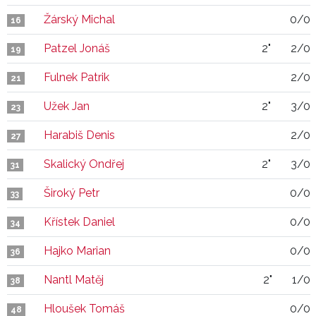
Žárský Michal
0/0
16
Patzel Jonáš
2"
2/0
19
Fulnek Patrik
2/0
21
Užek Jan
2"
3/0
23
Harabiš Denis
2/0
27
Skalický Ondřej
2"
3/0
31
Široký Petr
0/0
33
Křístek Daniel
0/0
34
Hajko Marian
0/0
36
Nantl Matěj
2"
1/0
38
Hloušek Tomáš
0/0
48