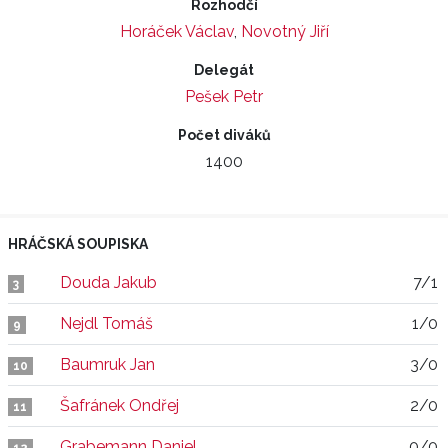
Rozhodčí
Horáček Václav
,
Novotný Jiří
Delegát
Pešek Petr
Počet diváků
1400
HRÁČSKÁ SOUPISKA
Douda Jakub
7/1
3
Nejdl Tomáš
1/0
9
Baumruk Jan
3/0
10
Šafránek Ondřej
2/0
11
Grabemann Daniel
0/0