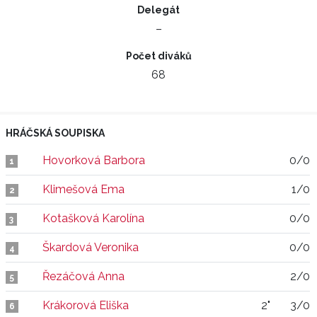
Delegát
–
Počet diváků
68
HRÁČSKÁ SOUPISKA
Hovorková Barbora
0/0
1
Klimešová Ema
1/0
2
Kotašková Karolína
0/0
3
Škardová Veronika
0/0
4
Řezáčová Anna
2/0
5
Krákorová Eliška
2"
3/0
6