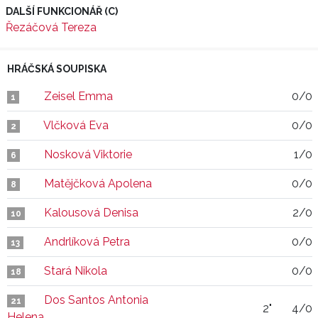
DALŠÍ FUNKCIONÁŘ (C)
Řezáčová Tereza
HRÁČSKÁ SOUPISKA
Zeisel Emma
0/0
1
Vlčková Eva
0/0
2
Nosková Viktorie
1/0
6
Matějčková Apolena
0/0
8
Kalousová Denisa
2/0
10
Andrlíková Petra
0/0
13
Stará Nikola
0/0
18
Dos Santos Antonia
21
2"
4/0
Helena