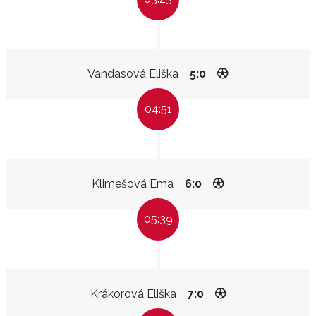
Vandasová Eliška
5:0
04:51
Klimešová Ema
6:0
05:39
Krákorová Eliška
7:0