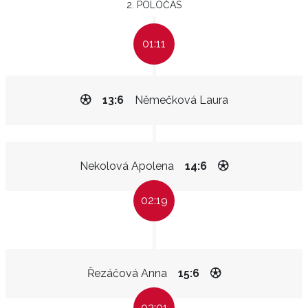
2. POLOČAS
01:11
13:6
Němečková Laura
Nekolová Apolena
14:6
02:19
Řezáčová Anna
15:6
03:01