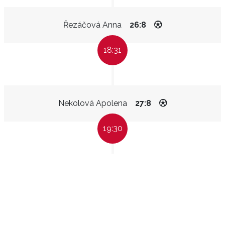
Řezáčová Anna
26:8
18:31
Nekolová Apolena
27:8
19:30