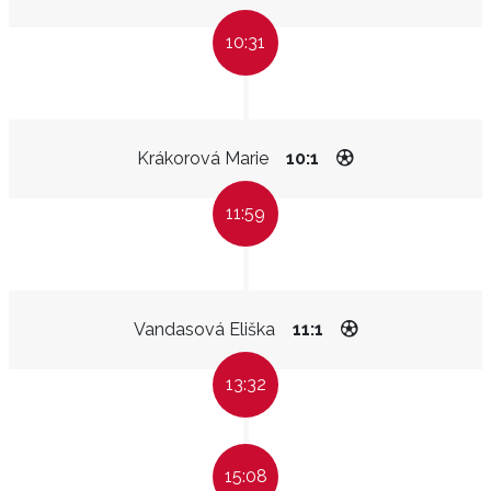
10:31
Krákorová Marie
10:1
11:59
Vandasová Eliška
11:1
13:32
15:08