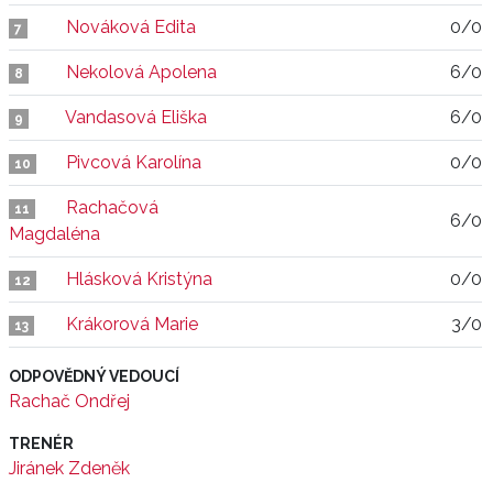
Nováková Edita
0/0
7
Nekolová Apolena
6/0
8
Vandasová Eliška
6/0
9
Pivcová Karolína
0/0
10
Rachačová
11
6/0
Magdaléna
Hlásková Kristýna
0/0
12
Krákorová Marie
3/0
13
ODPOVĚDNÝ VEDOUCÍ
Rachač Ondřej
TRENÉR
Jiránek Zdeněk