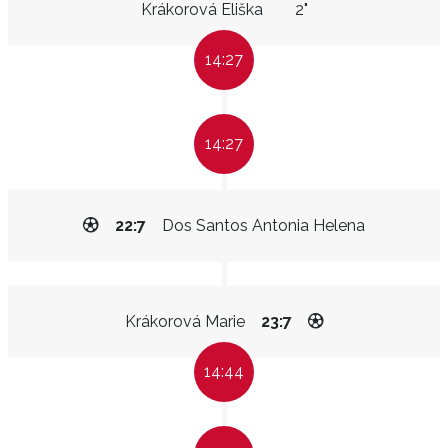
Krákorová Eliška
2"
14:27
14:27
22:7
Dos Santos Antonia Helena
Krákorová Marie
23:7
14:44