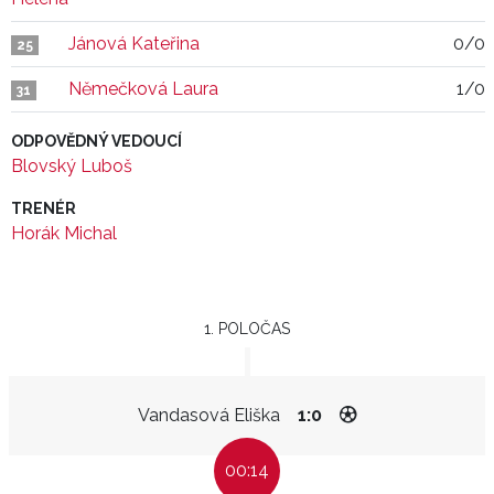
Jánová Kateřina
0/0
25
Němečková Laura
1/0
31
ODPOVĚDNÝ VEDOUCÍ
Blovský Luboš
TRENÉR
Horák Michal
1. POLOČAS
Vandasová Eliška
1:0
00:14