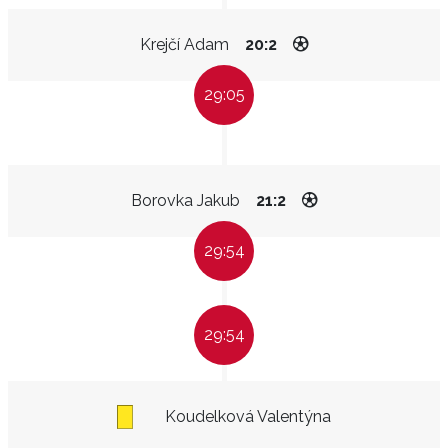
Krejčí Adam
20:2
29:05
Borovka Jakub
21:2
29:54
29:54
Koudelková Valentýna