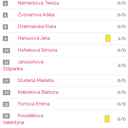
Němečková Tereza
0/0
4
Zvonařová Adéla
0/0
5
Džermanská Klára
0/0
8
Hanusová Jana
1/0
9
Hoferková Simona
0/0
10
Janouchová
13
2/0
Štěpánka
Studená Markéta
0/0
17
Kellnerová Barbora
0/0
22
Fořtová Emma
0/0
33
Koudelková
36
0/0
Valentýna