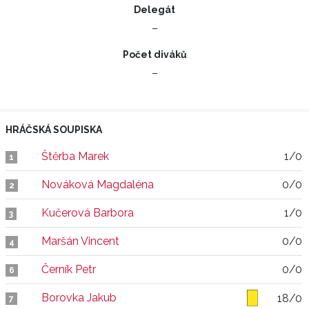
Delegát
–
Počet diváků
–
HRÁČSKÁ SOUPISKA
Štěrba Marek
1/0
1
Nováková Magdaléna
0/0
2
Kučerová Barbora
1/0
3
Maršán Vincent
0/0
4
Černík Petr
0/0
6
Borovka Jakub
18/0
7