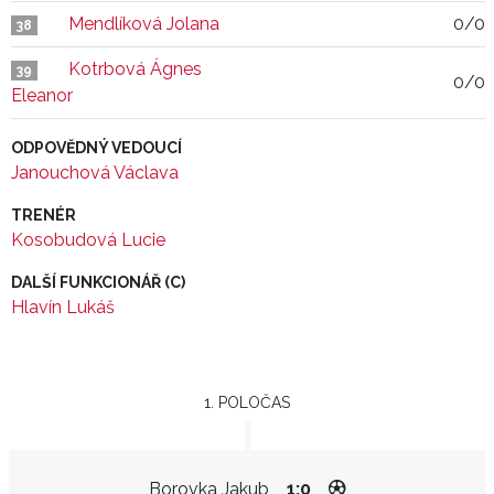
Mendlíková Jolana
0/0
38
Kotrbová Ágnes
39
0/0
Eleanor
ODPOVĚDNÝ VEDOUCÍ
Janouchová Václava
TRENÉR
Kosobudová Lucie
DALŠÍ FUNKCIONÁŘ (C)
Hlavín Lukáš
1. POLOČAS
Borovka Jakub
1:0