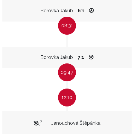
Borovka Jakub
6:1
08:31
Borovka Jakub
7:1
09:47
12:10
7
Janouchová Štěpánka