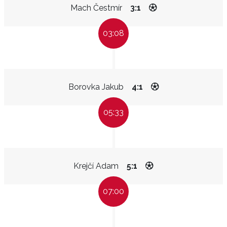
Mach Čestmír
3:1
03:08
Borovka Jakub
4:1
05:33
Krejčí Adam
5:1
07:00