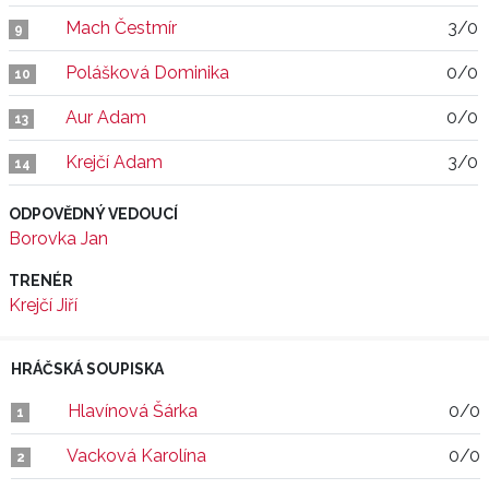
Mach Čestmír
3/0
9
Polášková Dominika
0/0
10
Aur Adam
0/0
13
Krejčí Adam
3/0
14
ODPOVĚDNÝ VEDOUCÍ
Borovka Jan
TRENÉR
Krejčí Jiří
HRÁČSKÁ SOUPISKA
Hlavínová Šárka
0/0
1
Vacková Karolína
0/0
2