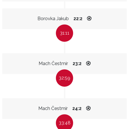
Borovka Jakub
22:2
31:11
Mach Čestmír
23:2
32:59
Mach Čestmír
24:2
33:48