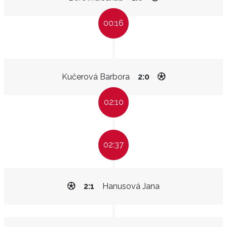
00:16
Kučerová Barbora
2:0
02:10
02:37
2:1
Hanusová Jana