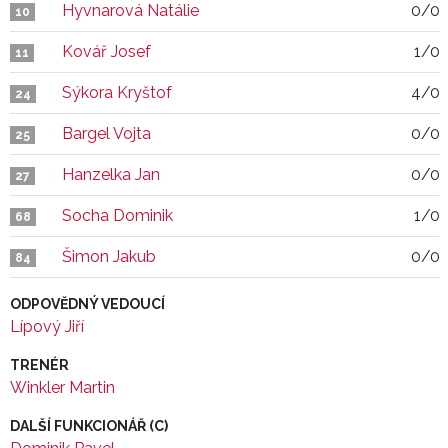
Hyvnarová Natálie
0/0
10
Kovář Josef
1/0
11
Sýkora Kryštof
4/0
24
Bargel Vojta
0/0
25
Hanzelka Jan
0/0
27
Socha Dominik
1/0
68
Šimon Jakub
0/0
84
ODPOVĚDNÝ VEDOUCÍ
Lípový Jiří
TRENÉR
Winkler Martin
DALŠÍ FUNKCIONÁŘ (C)