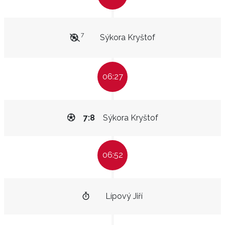
7
Sýkora Kryštof
06:27
7:8
Sýkora Kryštof
06:52
Lípový Jiří