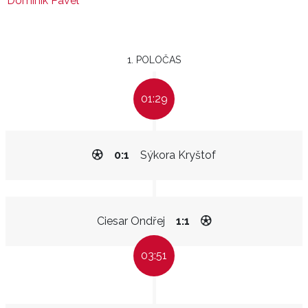
Dominik Pavel
1. POLOČAS
01:29
0:1
Sýkora Kryštof
Ciesar Ondřej
1:1
03:51