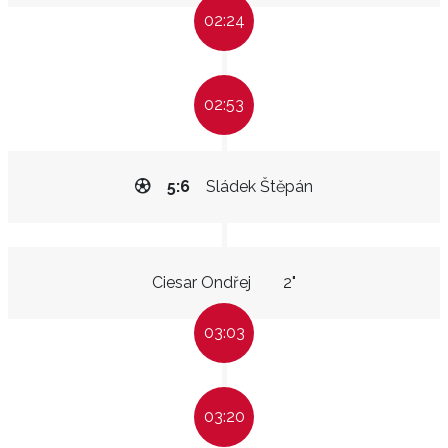
02:24
02:53
5:6
Sládek Štěpán
Ciesar Ondřej
2"
03:03
03:20