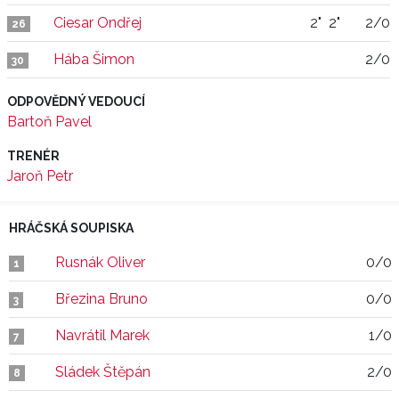
Ciesar Ondřej
2"
2"
2/0
26
Hába Šimon
2/0
30
ODPOVĚDNÝ VEDOUCÍ
Bartoň Pavel
TRENÉR
Jaroň Petr
HRÁČSKÁ SOUPISKA
Rusnák Oliver
0/0
1
Březina Bruno
0/0
3
Navrátil Marek
1/0
7
Sládek Štěpán
2/0
8