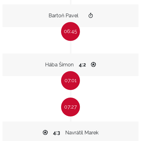
Bartoň Pavel
06:45
Hába Šimon
4:2
07:01
07:27
4:3
Navrátil Marek