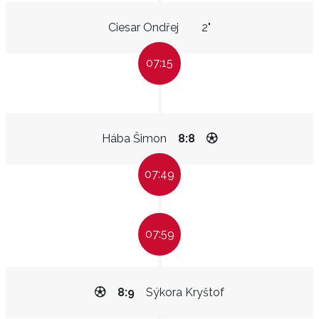
Ciesar Ondřej
2"
07:15
Hába Šimon
8:8
07:49
07:59
8:9
Sýkora Kryštof