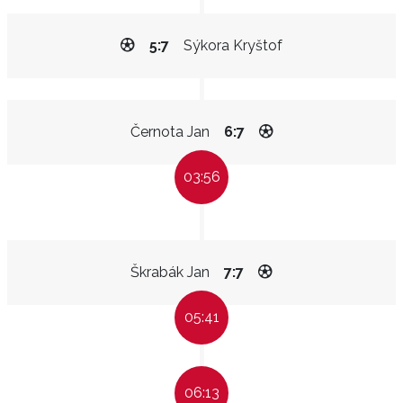
5:7
Sýkora Kryštof
Černota Jan
6:7
03:56
Škrabák Jan
7:7
05:41
06:13