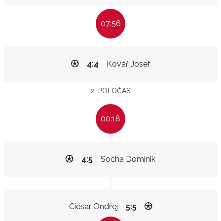
07:56
4:4
Kovář Josef
2. POLOČAS
00:18
4:5
Socha Dominik
Ciesar Ondřej
5:5