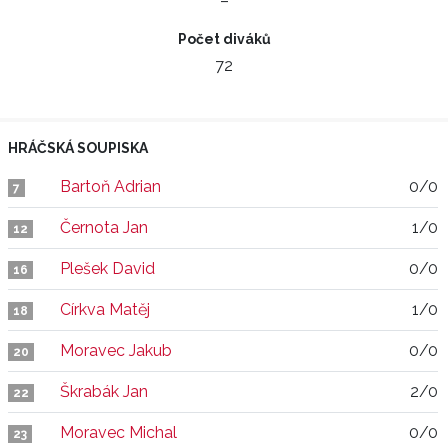
–
Počet diváků
72
HRÁČSKÁ SOUPISKA
Bartoň Adrian
0/0
7
Černota Jan
1/0
12
Plešek David
0/0
16
Církva Matěj
1/0
18
Moravec Jakub
0/0
20
Škrabák Jan
2/0
22
Moravec Michal
0/0
23