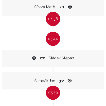
Církva Matěj
2:1
04:56
05:44
2:2
Sládek Štěpán
Škrabák Jan
3:2
05:50