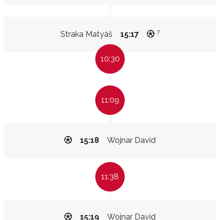
7
Straka Matyáš
15:17
10:30
11:09
15:18
Wojnar David
11:38
15:19
Wojnar David