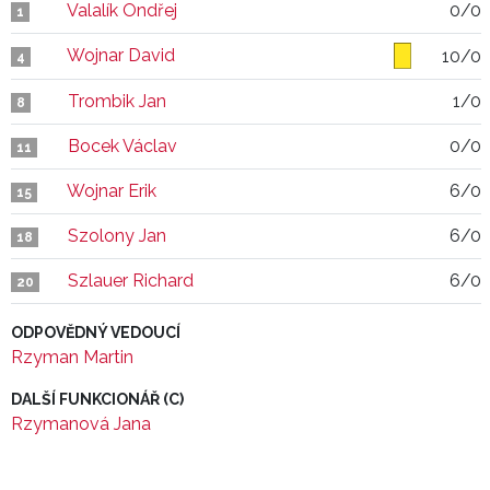
Valalík Ondřej
0/0
1
Wojnar David
10/0
4
Trombik Jan
1/0
8
Bocek Václav
0/0
11
Wojnar Erik
6/0
15
Szolony Jan
6/0
18
Szlauer Richard
6/0
20
ODPOVĚDNÝ VEDOUCÍ
Rzyman Martin
DALŠÍ FUNKCIONÁŘ (C)
Rzymanová Jana