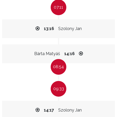
07:11
13:16
Szolony Jan
Bárta Matyáš
14:16
08:54
09:33
14:17
Szolony Jan