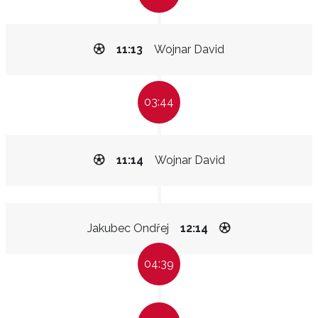
11:13
Wojnar David
03:44
11:14
Wojnar David
Jakubec Ondřej
12:14
04:39