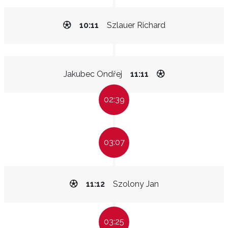
10:11
Szlauer Richard
Jakubec Ondřej
11:11
02:39
03:07
11:12
Szolony Jan
03:25