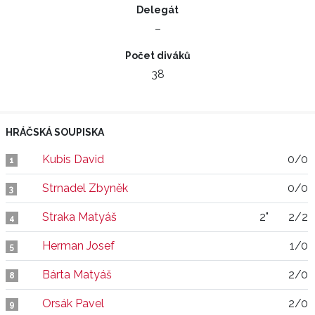
Delegát
–
Počet diváků
38
HRÁČSKÁ SOUPISKA
Kubis David
0/0
1
Strnadel Zbyněk
0/0
3
Straka Matyáš
2"
2/2
4
Herman Josef
1/0
5
Bárta Matyáš
2/0
8
Orsák Pavel
2/0
9