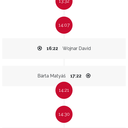
13:32
14:07
16:22
Wojnar David
Bárta Matyáš
17:22
14:21
14:30