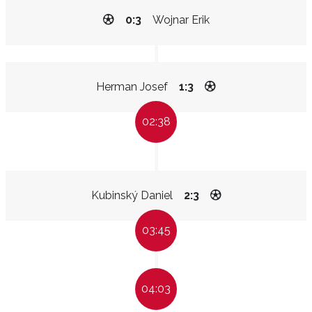
0:3
Wojnar Erik
Herman Josef
1:3
02:38
Kubinský Daniel
2:3
03:45
04:03