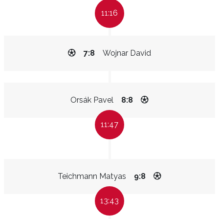
11:16
7:8
Wojnar David
Orsák Pavel
8:8
11:47
Teichmann Matyas
9:8
13:43