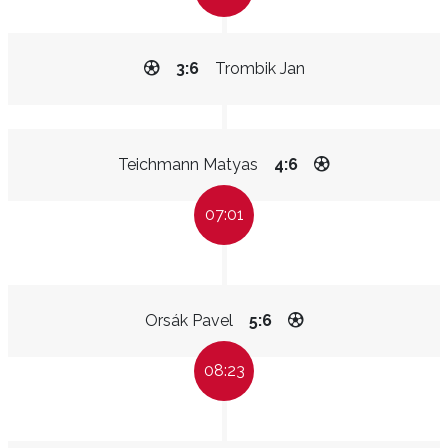
3:6
Trombik Jan
Teichmann Matyas
4:6
07:01
Orsák Pavel
5:6
08:23