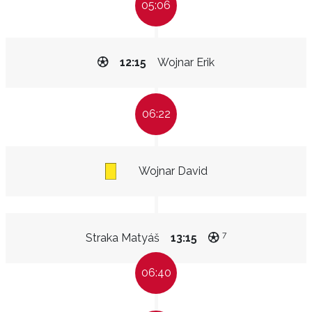
05:06
12:15
Wojnar Erik
06:22
Wojnar David
7
Straka Matyáš
13:15
06:40