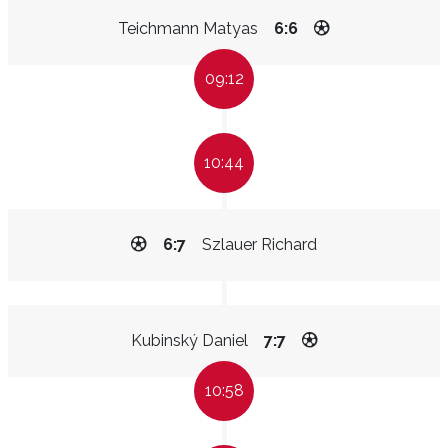
Teichmann Matyas
6:6
09:12
10:44
6:7
Szlauer Richard
Kubinský Daniel
7:7
10:58