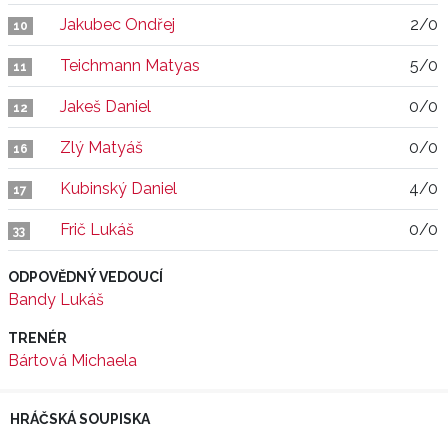
Jakubec Ondřej
2/0
10
Teichmann Matyas
5/0
11
Jakeš Daniel
0/0
12
Zlý Matyáš
0/0
16
Kubinský Daniel
4/0
17
Frič Lukáš
0/0
33
ODPOVĚDNÝ VEDOUCÍ
Bandy Lukáš
TRENÉR
Bártová Michaela
HRÁČSKÁ SOUPISKA