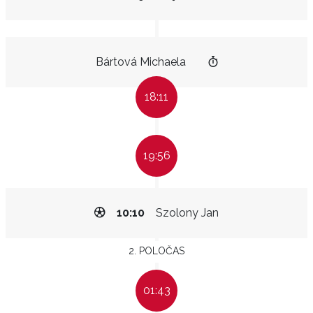
Bártová Michaela
18:11
19:56
10:10
Szolony Jan
2. POLOČAS
01:43