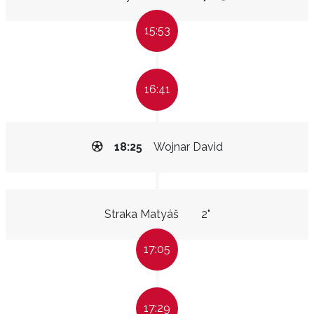
15:53
16:41
18:25
Wojnar David
Straka Matyáš
2"
17:05
17:29