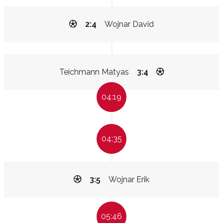
2:4
Wojnar David
Teichmann Matyas
3:4
04:19
04:35
3:5
Wojnar Erik
05:46