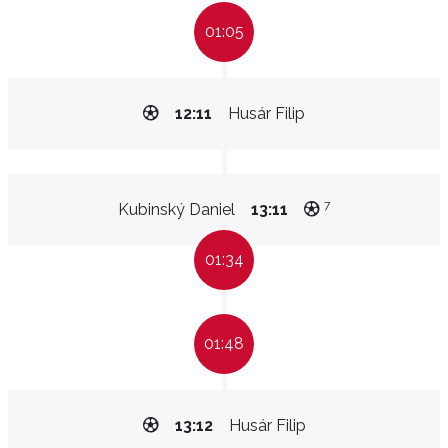
01:05
12:11
Husár Filip
7
Kubinský Daniel
13:11
01:34
01:48
13:12
Husár Filip