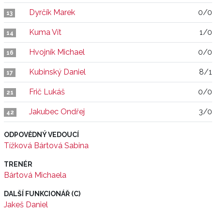
Dyrčík Marek
0/0
13
Kuma Vít
1/0
14
Hvojník Michael
0/0
16
Kubinský Daniel
8/1
17
Frič Lukáš
0/0
21
Jakubec Ondřej
3/0
42
ODPOVĚDNÝ VEDOUCÍ
Tížková Bártová Sabina
TRENÉR
Bártová Michaela
DALŠÍ FUNKCIONÁŘ (C)
Jakeš Daniel