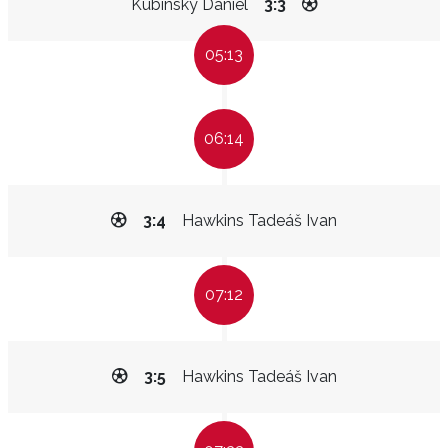
Kubinský Daniel
3:3
05:13
06:14
3:4
Hawkins Tadeáš Ivan
07:12
3:5
Hawkins Tadeáš Ivan