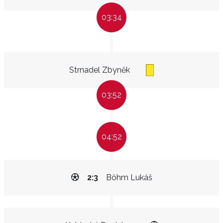
03:34
Strnadel Zbyněk
03:52
04:52
2:3
Böhm Lukáš