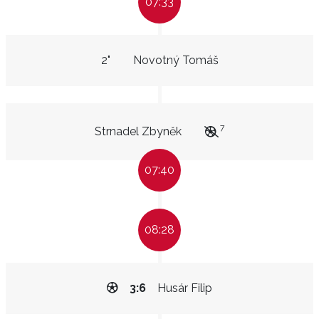
07:33
2"
Novotný Tomáš
7
Strnadel Zbyněk
07:40
08:28
3:6
Husár Filip