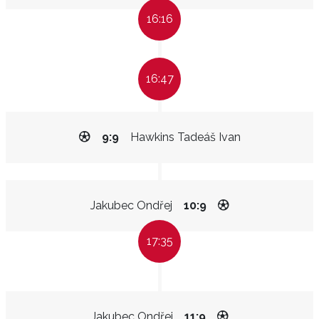
16:16
16:47
9:9
Hawkins Tadeáš Ivan
Jakubec Ondřej
10:9
17:35
Jakubec Ondřej
11:9