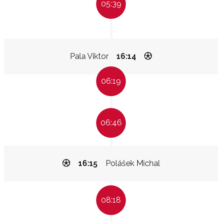
05:39
Pala Viktor
16:14
06:19
06:46
16:15
Polášek Michal
08:18