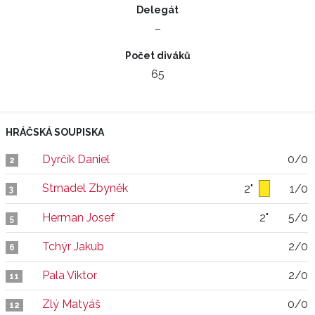
Delegát
–
Počet diváků
65
HRÁČSKÁ SOUPISKA
Dyrčík Daniel
0/0
2
Strnadel Zbyněk
2"
1/0
3
Herman Josef
2"
5/0
5
Tchýr Jakub
2/0
6
Pala Viktor
2/0
11
Zlý Matyáš
0/0
12