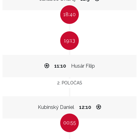
18:40
19:13
11:10
Husár Filip
2. POLOČAS
Kubinský Daniel
12:10
00:55