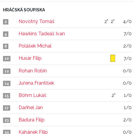
HRÁČSKÁ SOUPISKA
Novotný Tomáš
2"
2"
4/0
2
Hawkins Tadeáš Ivan
7/0
4
Polášek Michal
2/0
8
Husár Filip
7/0
10
Rohan Robin
0/0
12
Juřena František
0/0
14
Böhm Lukáš
2"
1/0
15
Daňhel Jan
1/0
17
Baďura Filip
2/0
23
Kahánek Filip
0/0
25