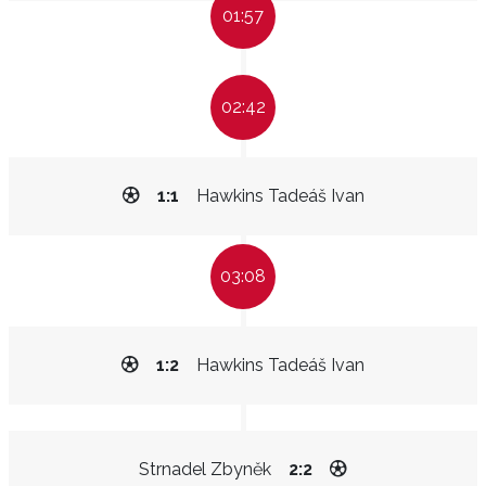
01:57
02:42
1:1
Hawkins Tadeáš Ivan
03:08
1:2
Hawkins Tadeáš Ivan
Strnadel Zbyněk
2:2