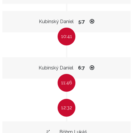
Kubinský Daniel
5:7
10:41
Kubinský Daniel
6:7
11:46
12:32
2"
Böhm Lukáš