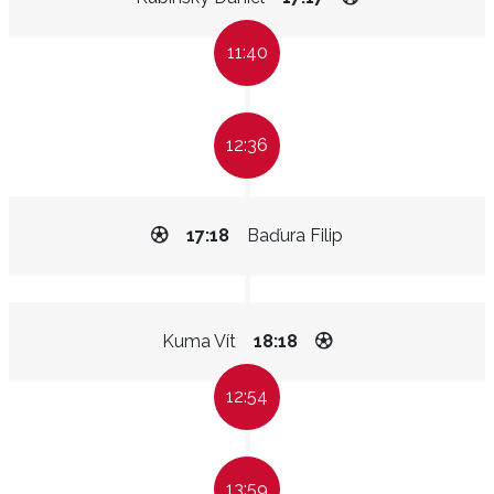
11:40
12:36
17:18
Baďura Filip
Kuma Vít
18:18
12:54
13:59