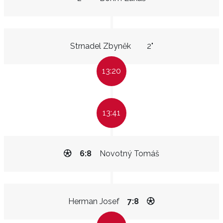
Strnadel Zbyněk
2"
13:20
13:41
6:8
Novotný Tomáš
Herman Josef
7:8