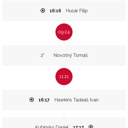
16:16
Husár Filip
09:24
2"
Novotný Tomáš
11:21
16:17
Hawkins Tadeáš Ivan
Kubinský Daniel
17:17