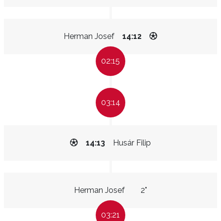
Herman Josef
14:12
02:15
03:14
14:13
Husár Filip
Herman Josef
2"
03:21