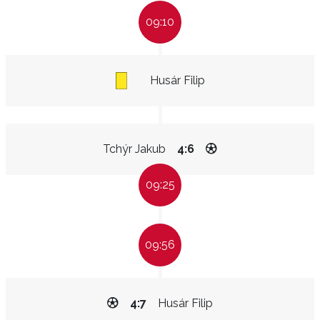
09:10
Husár Filip
Tchýr Jakub
4:6
09:25
09:56
4:7
Husár Filip