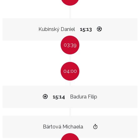
Kubinský Daniel
15:13
03:39
04:00
15:14
Baďura Filip
Bártová Michaela