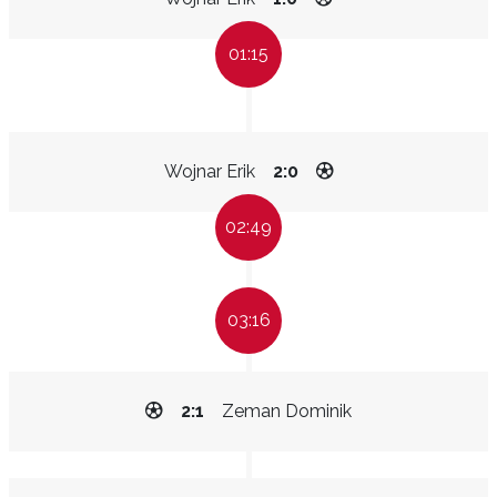
01:15
Wojnar Erik
2:0
02:49
03:16
2:1
Zeman Dominik