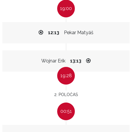
19:00
12:13
Pekar Matyáš
Wojnar Erik
13:13
19:28
2. POLOČAS
00:51