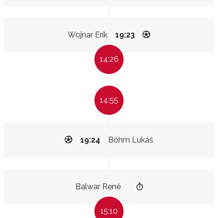
Wojnar Erik
19:23
14:26
14:55
19:24
Böhm Lukáš
Balwar René
15:10