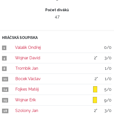
–
Počet diváků
47
HRÁČSKÁ SOUPISKA
Valalík Ondřej
0/0
1
Wojnar David
2"
3/0
4
Trombik Jan
1/0
8
Bocek Václav
2"
1/0
11
Fojkes Matěj
5/0
14
Wojnar Erik
9/0
15
Szolony Jan
2"
3/0
18