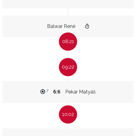
Balwar René
08:21
09:22
7
6:6
Pekar Matyáš
10:02