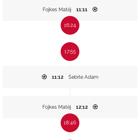
Fojkes Matěj
11:11
16:24
17:55
11:12
Šebrle Adam
Fojkes Matěj
12:12
18:46