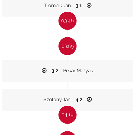
Trombik Jan
3:1
03:46
03:59
3:2
Pekar Matyáš
Szolony Jan
4:2
04:19