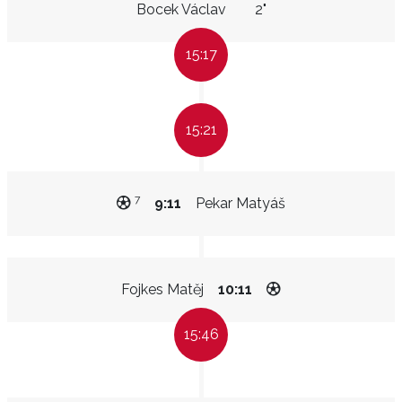
Bocek Václav
2"
15:17
15:21
7
9:11
Pekar Matyáš
Fojkes Matěj
10:11
15:46