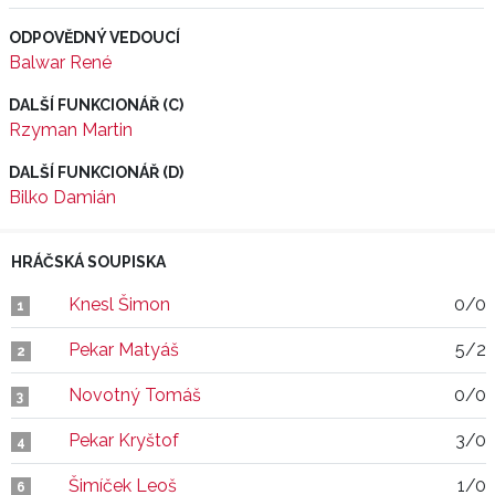
ODPOVĚDNÝ VEDOUCÍ
Balwar René
DALŠÍ FUNKCIONÁŘ (C)
Rzyman Martin
DALŠÍ FUNKCIONÁŘ (D)
Bilko Damián
HRÁČSKÁ SOUPISKA
Knesl Šimon
0/0
1
Pekar Matyáš
5/2
2
Novotný Tomáš
0/0
3
Pekar Kryštof
3/0
4
Šimíček Leoš
1/0
6