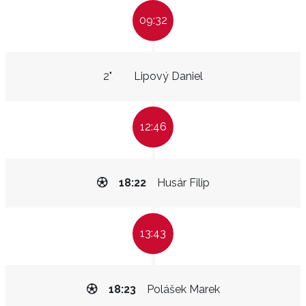
09:32
2"
Lipový Daniel
12:46
18:22
Husár Filip
13:43
18:23
Polášek Marek