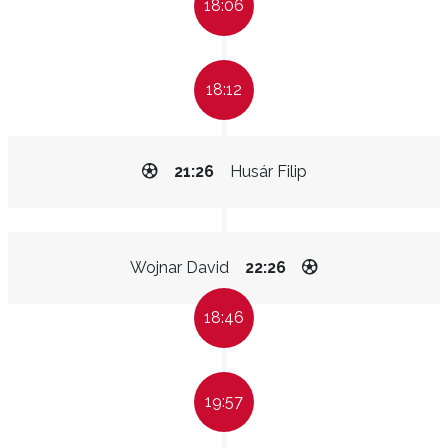
18:06
18:12
21:26
Husár Filip
Wojnar David
22:26
18:46
19:57