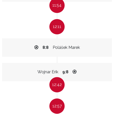
11:54
12:11
8:8
Polášek Marek
Wojnar Erik
9:8
12:42
12:57