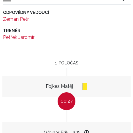
ODPOVĚDNÝ VEDOUCÍ
Zeman Petr
TRENÉR
Petřek Jaromír
1. POLOČAS
Fojkes Matěj
00:27
Wojnar Erik
1:0