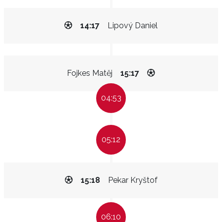
14:17
Lipový Daniel
Fojkes Matěj
15:17
04:53
05:12
15:18
Pekar Kryštof
06:10