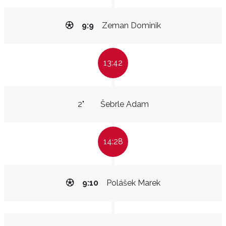
9:9
Zeman Dominik
13:42
2"
Šebrle Adam
14:28
9:10
Polášek Marek