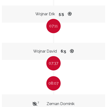
Wojnar Erik
5:5
07:11
Wojnar David
6:5
07:37
08:07
7
Zeman Dominik