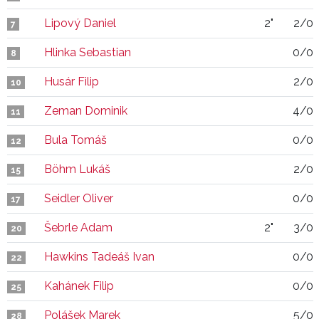
Lipový Daniel
2"
2/0
7
Hlinka Sebastian
0/0
8
Husár Filip
2/0
10
Zeman Dominik
4/0
11
Bula Tomáš
0/0
12
Böhm Lukáš
2/0
15
Seidler Oliver
0/0
17
Šebrle Adam
2"
3/0
20
Hawkins Tadeáš Ivan
0/0
22
Kahánek Filip
0/0
25
Polášek Marek
5/0
28