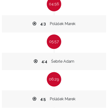
04:56
4:3
Polášek Marek
05:57
4:4
Šebrle Adam
06:29
4:5
Polášek Marek