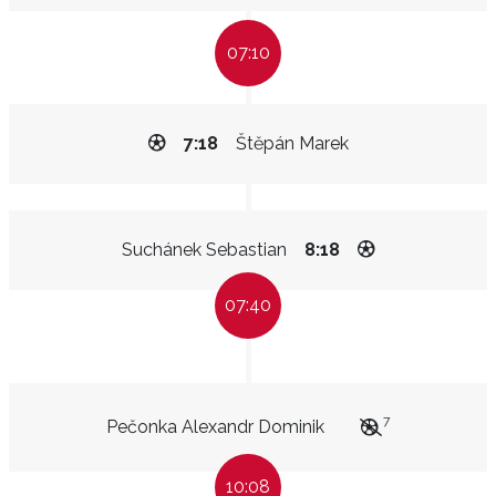
07:10
7:18
Štěpán Marek
Suchánek Sebastian
8:18
07:40
7
Pečonka Alexandr Dominik
10:08