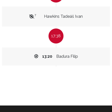
7
Hawkins Tadeáš Ivan
17:38
13:20
Baďura Filip