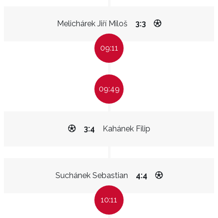
Melichárek Jiří Miloš
3:3
09:11
09:49
3:4
Kahánek Filip
Suchánek Sebastian
4:4
10:11