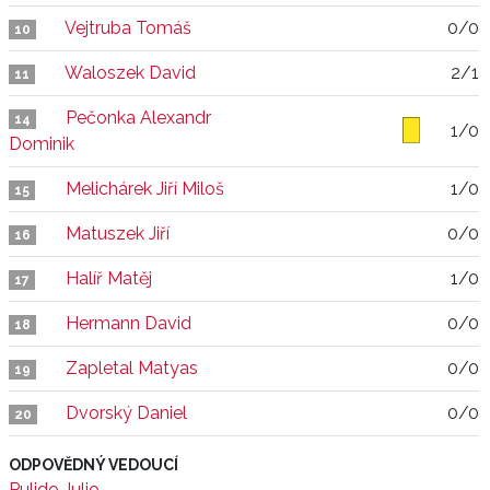
Vejtruba Tomáš
0/0
10
Waloszek David
2/1
11
Pečonka Alexandr
14
1/0
Dominik
Melichárek Jiří Miloš
1/0
15
Matuszek Jiří
0/0
16
Halíř Matěj
1/0
17
Hermann David
0/0
18
Zapletal Matyas
0/0
19
Dvorský Daniel
0/0
20
ODPOVĚDNÝ VEDOUCÍ
Pulido Julio