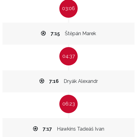
03:06
7:15
Štěpán Marek
04:37
7:16
Dryák Alexandr
06:23
7:17
Hawkins Tadeáš Ivan