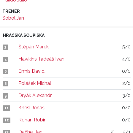
TRENÉR
Sobol Jan
HRÁČSKÁ SOUPISKA
Štěpán Marek
5/0
3
Hawkins Tadeáš Ivan
4/0
4
Ermis David
0/0
6
Polášek Michal
2/0
8
Dryák Alexandr
3/0
9
Knesl Jonáš
0/0
11
Rohan Robin
0/0
12
Daňhel Jan
2"
2/1
17