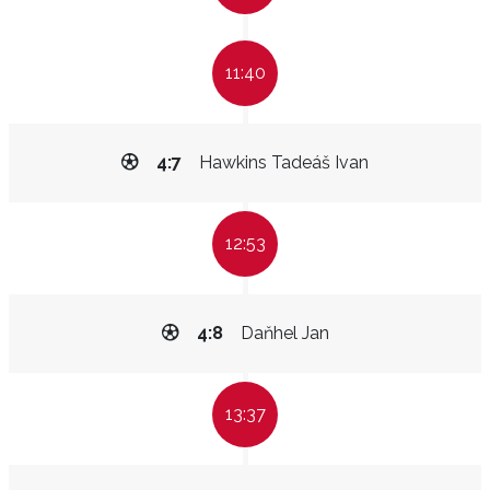
11:40
4:7
Hawkins Tadeáš Ivan
12:53
4:8
Daňhel Jan
13:37