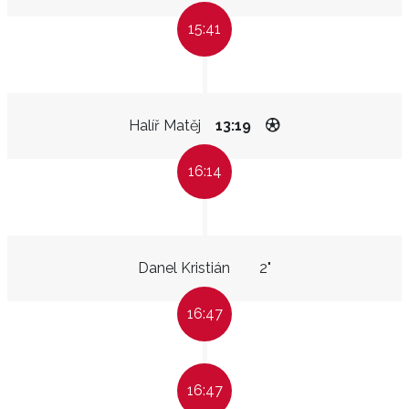
15:41
Halíř Matěj
13:19
16:14
Danel Kristián
2"
16:47
16:47