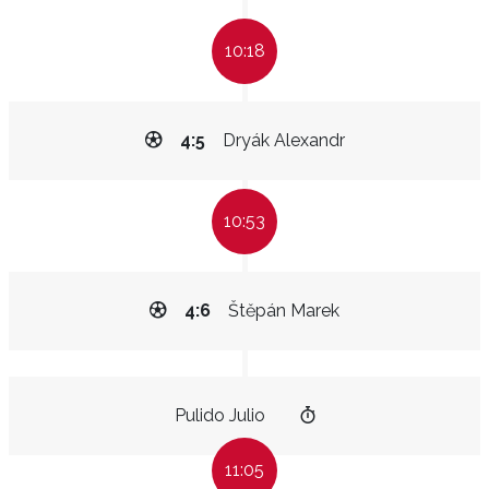
10:18
4:5
Dryák Alexandr
10:53
4:6
Štěpán Marek
Pulido Julio
11:05