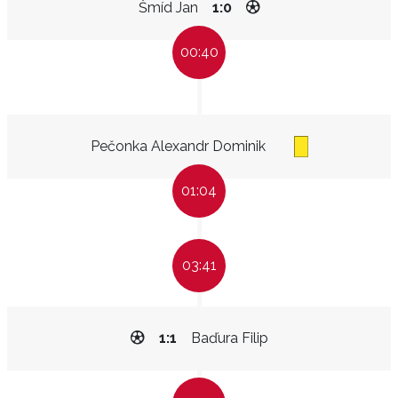
Šmíd Jan
1:0
00:40
Pečonka Alexandr Dominik
01:04
03:41
1:1
Baďura Filip