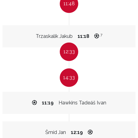
11:48
7
Trzaskalík Jakub
11:18
12:33
14:33
11:19
Hawkins Tadeáš Ivan
Šmíd Jan
12:19