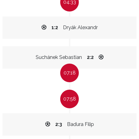
04:33
1:2
Dryák Alexandr
Suchánek Sebastian
2:2
07:18
07:58
2:3
Baďura Filip