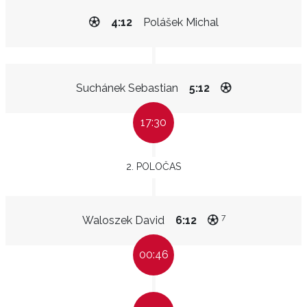
4:12
Polášek Michal
Suchánek Sebastian
5:12
17:30
2. POLOČAS
7
Waloszek David
6:12
00:46