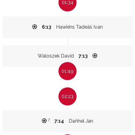
01:34
6:13
Hawkins Tadeáš Ivan
Waloszek David
7:13
01:49
02:23
7
7:14
Daňhel Jan