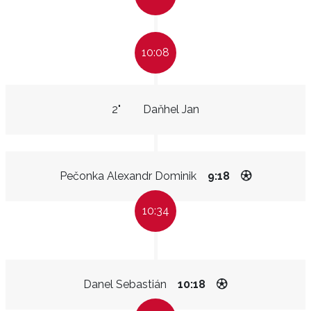
10:08
2"
Daňhel Jan
Pečonka Alexandr Dominik
9:18
10:34
Danel Sebastián
10:18