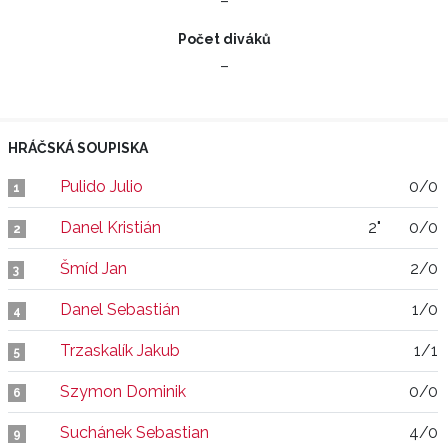
–
Počet diváků
–
HRÁČSKÁ SOUPISKA
Pulido Julio
0/0
1
Danel Kristián
2"
0/0
2
Šmíd Jan
2/0
3
Danel Sebastián
1/0
4
Trzaskalík Jakub
1/1
5
Szymon Dominik
0/0
6
Suchánek Sebastian
4/0
9