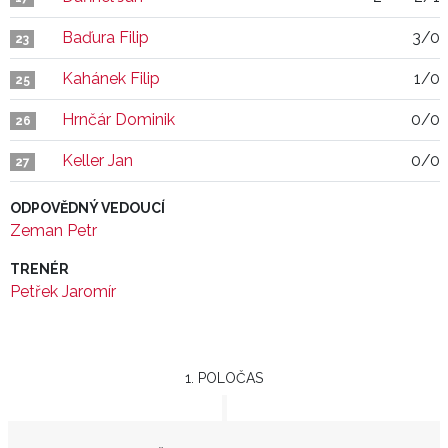
Baďura Filip
3/0
23
Kahánek Filip
1/0
25
Hrnčár Dominik
0/0
26
Keller Jan
0/0
27
ODPOVĚDNÝ VEDOUCÍ
Zeman Petr
TRENÉR
Petřek Jaromír
1. POLOČAS