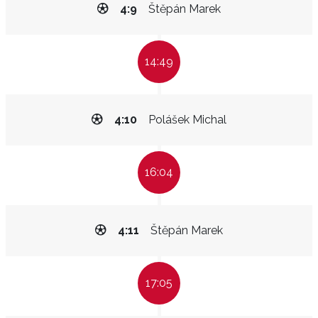
4:9
Štěpán Marek
14:49
4:10
Polášek Michal
16:04
4:11
Štěpán Marek
17:05