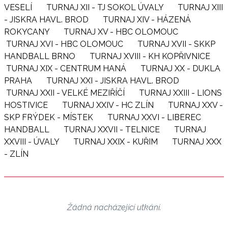
VESELÍ
TURNAJ XII - TJ SOKOL ÚVALY
TURNAJ XIII
- JISKRA HAVL. BROD
TURNAJ XIV - HÁZENÁ
ROKYCANY
TURNAJ XV - HBC OLOMOUC
TURNAJ XVI - HBC OLOMOUC
TURNAJ XVII - SKKP
HANDBALL BRNO
TURNAJ XVIII - KH KOPŘIVNICE
TURNAJ XIX - CENTRUM HANÁ
TURNAJ XX - DUKLA
PRAHA
TURNAJ XXI - JISKRA HAVL. BROD
TURNAJ XXII - VELKÉ MEZIŘÍČÍ
TURNAJ XXIII - LIONS
HOSTIVICE
TURNAJ XXIV - HC ZLÍN
TURNAJ XXV -
SKP FRÝDEK - MÍSTEK
TURNAJ XXVI - LIBEREC
HANDBALL
TURNAJ XXVII - TELNICE
TURNAJ
XXVIII - ÚVALY
TURNAJ XXIX - KUŘIM
TURNAJ XXX
- ZLÍN
Žádná nacházející utkání.