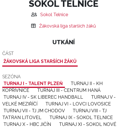
SOKOL TELNICE
Sokol Telnice
Žákovská liga starších žáků
UTKÁNÍ
ČÁST
ŽÁKOVSKÁ LIGA STARŠÍCH ŽÁKŮ
SEZÓNA
TURNAJ I - TALENT PLZEŇ
TURNAJ II - KH
KOPŘIVNICE
TURNAJ III - CENTRUM HANÁ
TURNAJ IV - SK LIBEREC HANDBALL
TURNAJ V -
VELKÉ MEZIŘÍČÍ
TURNAJ VI - LOVCI LOVOSICE
TURNAJ VII - TJ JM CHODOV
TURNAJ VIII - TJ
TATRAN LITOVEL
TURNAJ IX - SOKOL TELNICE
TURNAJ X - HBC JIČÍN
TURNAJ XI - SOKOL NOVÉ