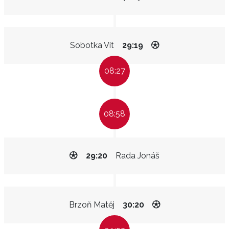
Sobotka Vít
29:19
08:27
08:58
29:20
Rada Jonáš
Brzoň Matěj
30:20