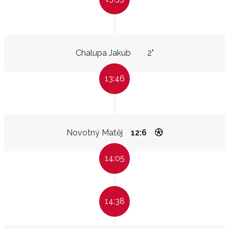
Chalupa Jakub
2"
13:46
Novotný Matěj
12:6
14:05
14:38