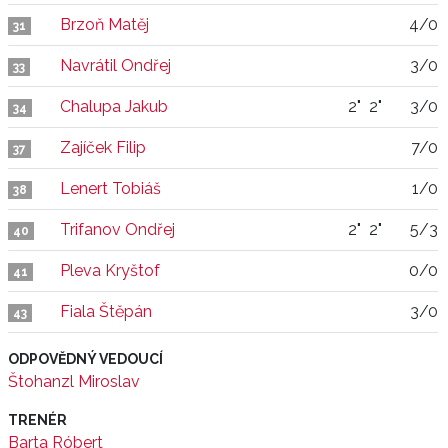
Brzoň Matěj
4/0
31
Navrátil Ondřej
3/0
33
Chalupa Jakub
2"
2"
3/0
34
Zajíček Filip
7/0
37
Lenert Tobiáš
1/0
38
Trifanov Ondřej
2"
2"
5/3
40
Pleva Kryštof
0/0
41
Fiala Štěpán
3/0
43
ODPOVĚDNÝ VEDOUCÍ
Štohanzl Miroslav
TRENÉR
Barta Róbert