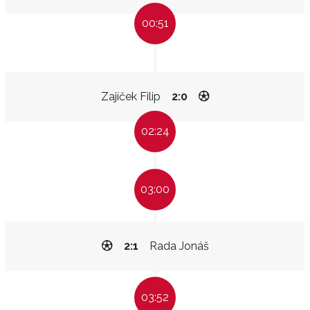
00:51
Zajíček Filip
2:0
02:24
03:00
2:1
Rada Jonáš
03:52