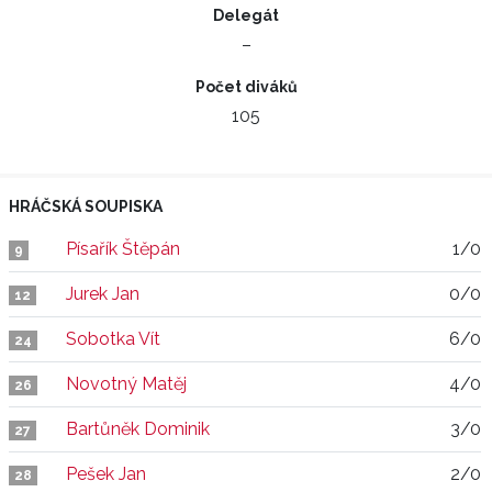
Delegát
–
Počet diváků
105
HRÁČSKÁ SOUPISKA
Písařík Štěpán
1/0
9
Jurek Jan
0/0
12
Sobotka Vít
6/0
24
Novotný Matěj
4/0
26
Bartůněk Dominik
3/0
27
Pešek Jan
2/0
28