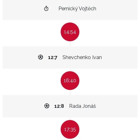
Pernický Vojtěch
14:54
12:7
Shevchenko Ivan
16:40
12:8
Rada Jonáš
17:35