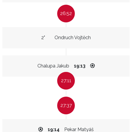
26:52
2"
Ondruch Vojtěch
Chalupa Jakub
19:13
27:11
27:37
19:14
Pekar Matyáš