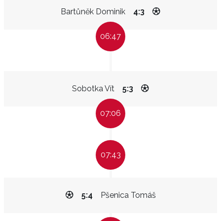
Bartůněk Dominik
4:3
06:47
Sobotka Vít
5:3
07:06
07:43
5:4
Pšenica Tomáš