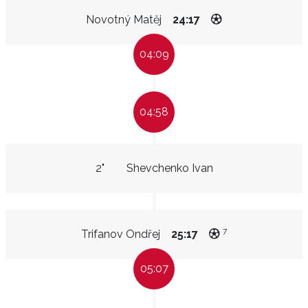
Novotný Matěj
24:17
04:09
04:58
2"
Shevchenko Ivan
7
Trifanov Ondřej
25:17
05:07