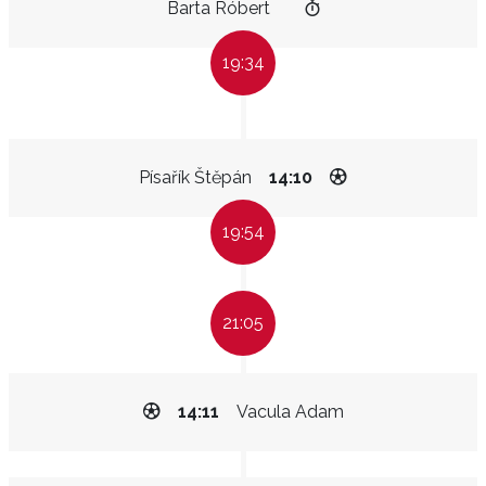
Barta Róbert
19:34
Písařík Štěpán
14:10
19:54
21:05
14:11
Vacula Adam