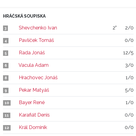
HRÁČSKÁ SOUPISKA
Shevchenko Ivan
2"
2/0
3
Pavlíček Tomáš
0/0
4
Rada Jonáš
12/5
5
Vacula Adam
3/0
6
Hrachovec Jonáš
1/0
8
Pekar Matyáš
5/0
9
Bayer René
1/0
10
Karafiát Denis
0/0
11
Král Dominik
0/0
12