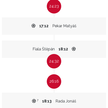
24:23
17:12
Pekar Matyáš
Fiala Štěpán
18:12
24:32
26:16
7
18:13
Rada Jonáš