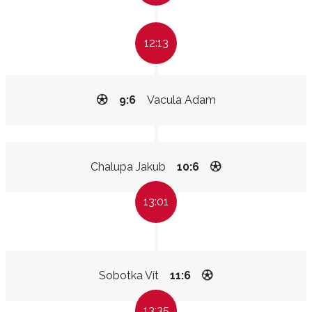
12:13
9:6
Vacula Adam
Chalupa Jakub
10:6
13:01
Sobotka Vít
11:6
13:35