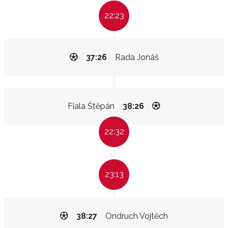
22:23
37:26
Rada Jonáš
Fiala Štěpán
38:26
22:32
23:13
38:27
Ondruch Vojtěch