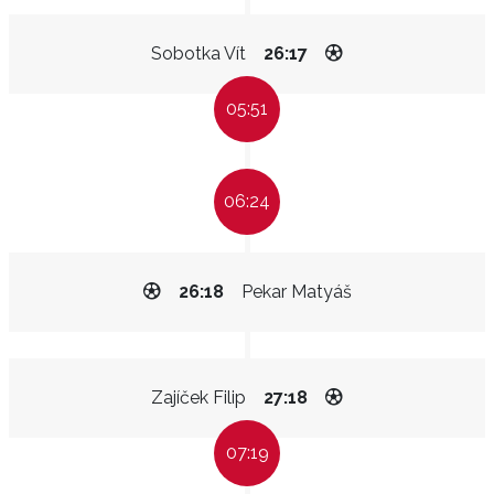
Sobotka Vít
26:17
05:51
06:24
26:18
Pekar Matyáš
Zajíček Filip
27:18
07:19