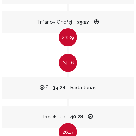
Trifanov Ondřej
39:27
23:39
24:16
7
39:28
Rada Jonáš
Pešek Jan
40:28
26:17