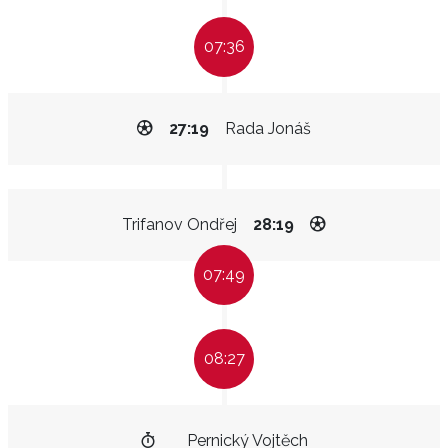
07:36
27:19
Rada Jonáš
Trifanov Ondřej
28:19
07:49
08:27
Pernický Vojtěch