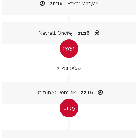
20:16
Pekar Matyáš
Navrátil Ondřej
21:16
29:51
2. POLOČAS
Bartůněk Dominik
22:16
01:19