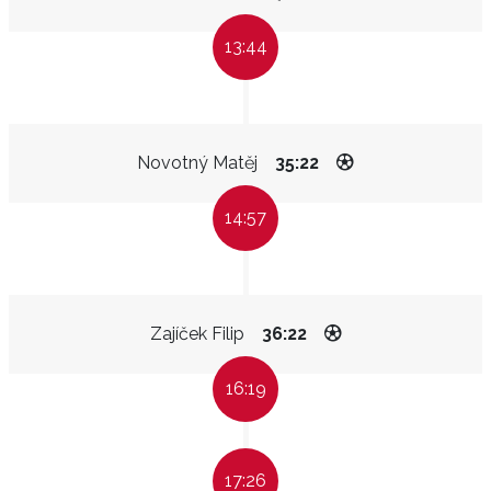
13:44
Novotný Matěj
35:22
14:57
Zajíček Filip
36:22
16:19
17:26