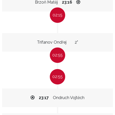
Brzoň Matěj
23:16
02:15
Trifanov Ondřej
2"
02:55
02:55
23:17
Ondruch Vojtěch