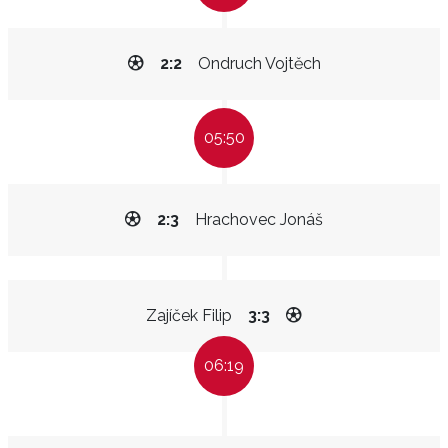
2:2
Ondruch Vojtěch
05:50
2:3
Hrachovec Jonáš
Zajíček Filip
3:3
06:19