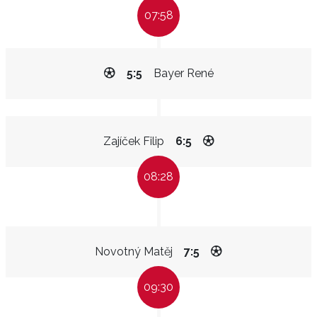
07:58
5:5
Bayer René
Zajíček Filip
6:5
08:28
Novotný Matěj
7:5
09:30