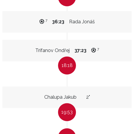
7
36:23
Rada Jonáš
7
Trifanov Ondřej
37:23
18:18
Chalupa Jakub
2"
19:53