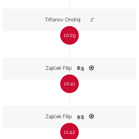
Trifanov Ondřej
2"
10:29
Zajíček Filip
8:5
10:41
Zajíček Filip
9:5
11:42