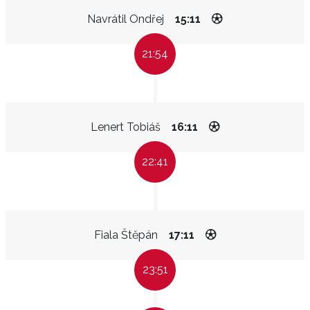
Navrátil Ondřej
15:11
21:54
Lenert Tobiáš
16:11
22:41
Fiala Štěpán
17:11
23:51