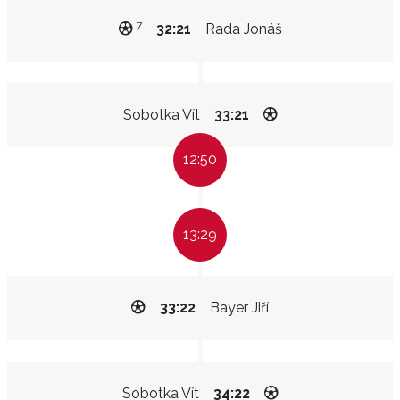
7
32:21
Rada Jonáš
Sobotka Vít
33:21
12:50
13:29
33:22
Bayer Jiří
Sobotka Vít
34:22