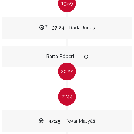
19:59
7
37:24
Rada Jonáš
Barta Róbert
20:22
21:44
37:25
Pekar Matyáš