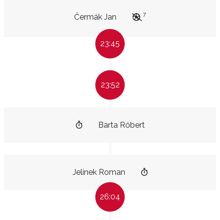
7
Čermák Jan
23:45
23:52
Barta Róbert
Jelínek Roman
26:04