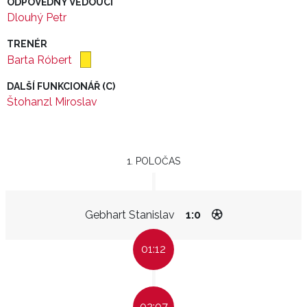
ODPOVĚDNÝ VEDOUCÍ
Dlouhý Petr
TRENÉR
Barta Róbert
DALŠÍ FUNKCIONÁŘ (C)
Štohanzl Miroslav
1. POLOČAS
Gebhart Stanislav
1:0
01:12
02:07