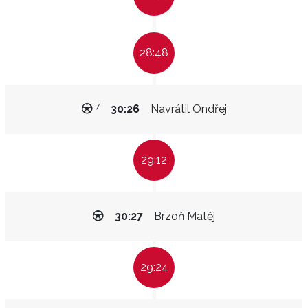
28:48
7
30:26
Navrátil Ondřej
29:12
30:27
Brzoň Matěj
29:24