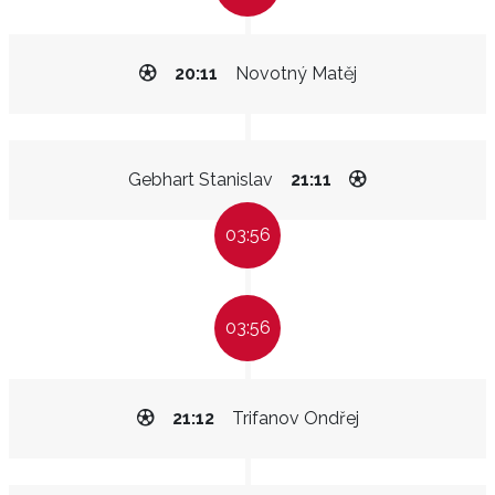
20:11
Novotný Matěj
Gebhart Stanislav
21:11
03:56
03:56
21:12
Trifanov Ondřej