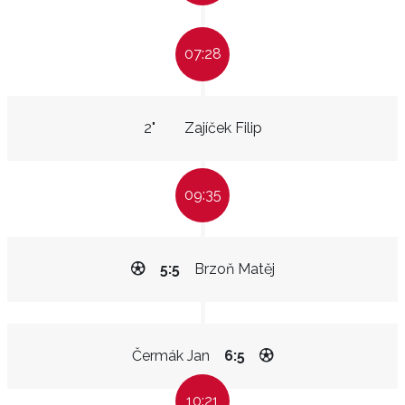
07:28
2"
Zajíček Filip
09:35
5:5
Brzoň Matěj
Čermák Jan
6:5
10:21