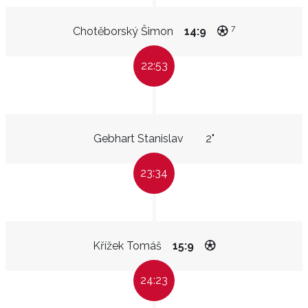
7
Chotěborský Šimon
14:9
22:53
Gebhart Stanislav
2"
23:34
Křížek Tomáš
15:9
24:23