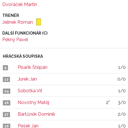
Dvořáček Martin
TRENÉR
Jelínek Roman
DALŠÍ FUNKCIONÁŘ (C)
Pěkný Pavel
HRÁČSKÁ SOUPISKA
Písařík Štěpán
1/0
9
Jurek Jan
0/0
12
Sobotka Vít
1/0
24
Novotný Matěj
2"
3/0
26
Bartůněk Dominik
2/0
27
Pešek Jan
1/0
28