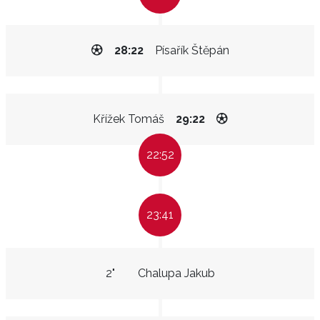
28:22
Písařík Štěpán
Křížek Tomáš
29:22
22:52
23:41
2"
Chalupa Jakub