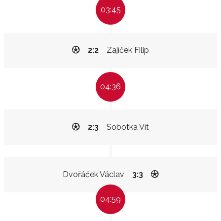
03:45
2:2
Zajíček Filip
04:36
2:3
Sobotka Vít
Dvořáček Václav
3:3
04:59