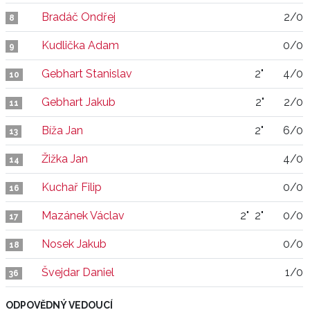
Bradáč Ondřej
2/0
8
Kudlička Adam
0/0
9
Gebhart Stanislav
2"
4/0
10
Gebhart Jakub
2"
2/0
11
Bíža Jan
2"
6/0
13
Žižka Jan
4/0
14
Kuchař Filip
0/0
16
Mazánek Václav
2"
2"
0/0
17
Nosek Jakub
0/0
18
Švejdar Daniel
1/0
36
ODPOVĚDNÝ VEDOUCÍ