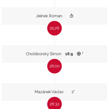
Jelínek Roman
25:26
7
Chotěborský Šimon
16:9
26:00
Mazánek Václav
2"
26:32