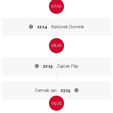
07:00
22:14
Bartůněk Dominik
08:26
22:15
Zajíček Filip
Čermák Jan
23:15
09:35