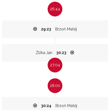
26:44
29:23
Brzoň Matěj
Žižka Jan
30:23
27:04
28:00
30:24
Brzoň Matěj