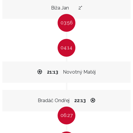
Bíža Jan
2"
03:56
04:14
21:13
Novotný Matěj
Bradáč Ondřej
22:13
06:27