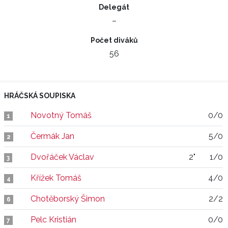
Delegát
–
Počet diváků
56
HRÁČSKÁ SOUPISKA
Novotný Tomáš
0/0
1
Čermák Jan
5/0
2
Dvořáček Václav
2"
1/0
3
Křížek Tomáš
4/0
4
Chotěborský Šimon
2/2
6
Pelc Kristián
0/0
7