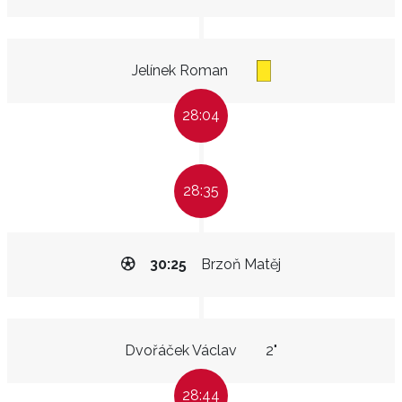
Jelínek Roman
28:04
28:35
30:25
Brzoň Matěj
Dvořáček Václav
2"
28:44