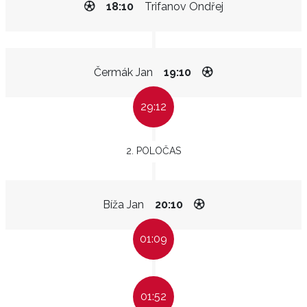
18:10
Trifanov Ondřej
Čermák Jan
19:10
29:12
2. POLOČAS
Bíža Jan
20:10
01:09
01:52