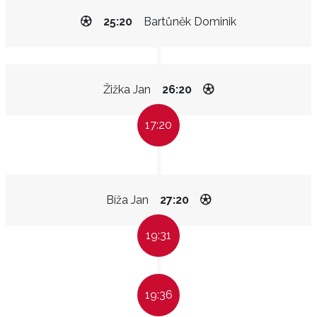
25:20
Bartůněk Dominik
Žižka Jan
26:20
17:20
Bíža Jan
27:20
19:31
19:36