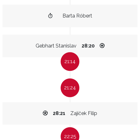
Barta Róbert
Gebhart Stanislav
28:20
21:14
21:24
28:21
Zajíček Filip
22:25