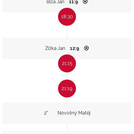
Bíža Jan
11:9
18:30
Žižka Jan
12:9
21:15
21:19
2"
Novotný Matěj