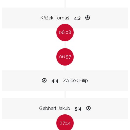
Křížek Tomáš
4:3
06:08
06:57
4:4
Zajíček Filip
Gebhart Jakub
5:4
07:14