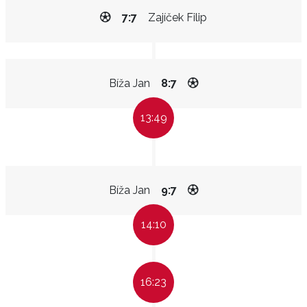
7:7
Zajíček Filip
Bíža Jan
8:7
13:49
Bíža Jan
9:7
14:10
16:23