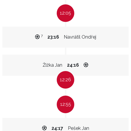
12:05
7
23:16
Navrátil Ondřej
Žižka Jan
24:16
12:26
12:55
24:17
Pešek Jan