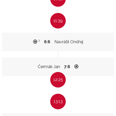
11:39
7
6:6
Navrátil Ondřej
Čermák Jan
7:6
12:25
13:13