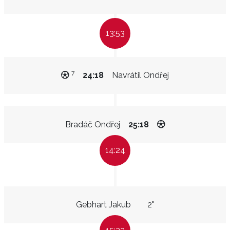
13:53
7
24:18
Navrátil Ondřej
Bradáč Ondřej
25:18
14:24
Gebhart Jakub
2"