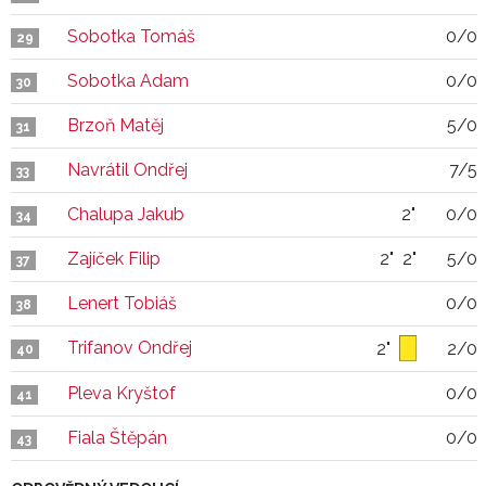
Sobotka Tomáš
0/0
29
Sobotka Adam
0/0
30
Brzoň Matěj
5/0
31
Navrátil Ondřej
7/5
33
Chalupa Jakub
2"
0/0
34
Zajíček Filip
2"
2"
5/0
37
Lenert Tobiáš
0/0
38
Trifanov Ondřej
2"
2/0
40
Pleva Kryštof
0/0
41
Fiala Štěpán
0/0
43