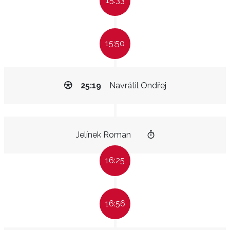
15:33
15:50
25:19
Navrátil Ondřej
Jelínek Roman
16:25
16:56