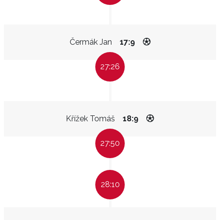
Čermák Jan
17:9
27:26
Křížek Tomáš
18:9
27:50
28:10