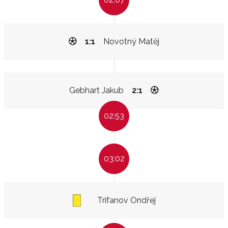
1:1
Novotný Matěj
Gebhart Jakub
2:1
02:53
03:02
Trifanov Ondřej