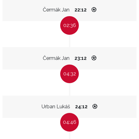
Čermák Jan
22:12
02:36
Čermák Jan
23:12
04:32
Urban Lukáš
24:12
04:46