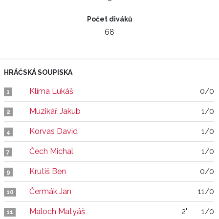
–
Počet diváků
68
HRÁČSKÁ SOUPISKA
Klíma Lukáš
0/0
1
Muzikář Jakub
1/0
2
Korvas David
1/0
4
Čech Michal
1/0
7
Krutiš Ben
0/0
9
Čermák Jan
11/0
10
Maloch Matyáš
2"
1/0
11