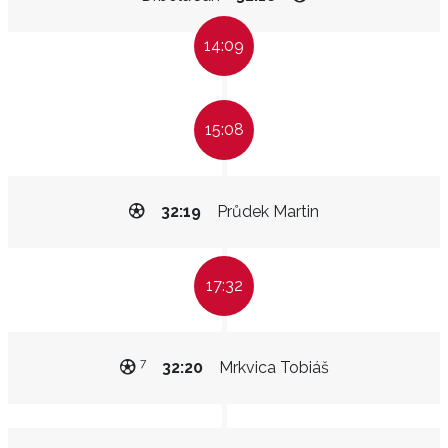
14:09
15:08
32:19
Průdek Martin
17:32
7
32:20
Mrkvica Tobiáš