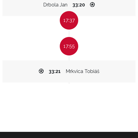
Drbola Jan
33:20
17:37
17:55
33:21
Mrkvica Tobiáš