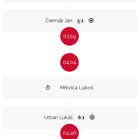
Čermák Jan
5:1
03:59
04:04
Mrkvica Luboš
Urban Lukáš
6:1
04:46