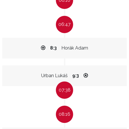
06:10
06:47
8:3
Horák Adam
Urban Lukáš
9:3
07:38
08:16