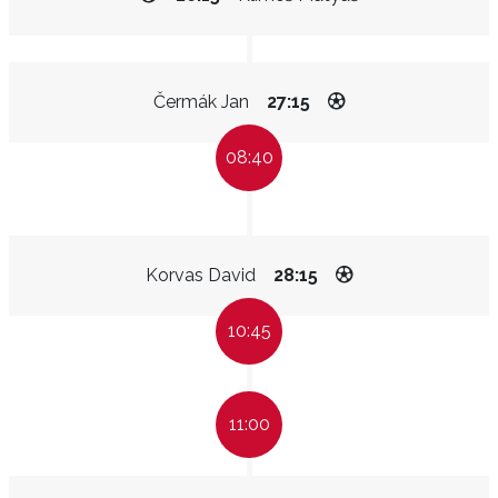
Čermák Jan
27:15
08:40
Korvas David
28:15
10:45
11:00