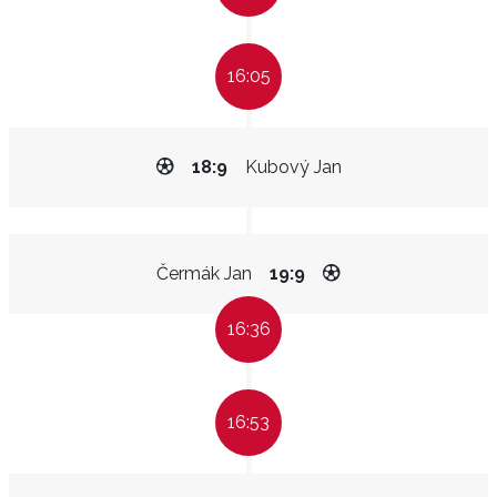
16:05
18:9
Kubový Jan
Čermák Jan
19:9
16:36
16:53