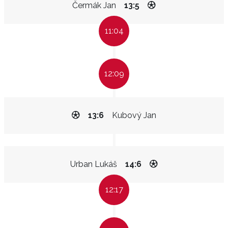
Čermák Jan
13:5
11:04
12:09
13:6
Kubový Jan
Urban Lukáš
14:6
12:17