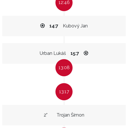
12:46
14:7
Kubový Jan
Urban Lukáš
15:7
13:08
13:17
2"
Trojan Šimon