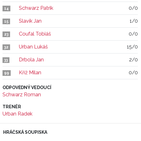
Schwarz Patrik
0/0
14
Slavík Jan
1/0
15
Coufal Tobiáš
0/0
23
Urban Lukáš
15/0
32
Drbola Jan
2/0
33
Kříž Milan
0/0
99
ODPOVĚDNÝ VEDOUCÍ
Schwarz Roman
TRENÉR
Urban Radek
HRÁČSKÁ SOUPISKA