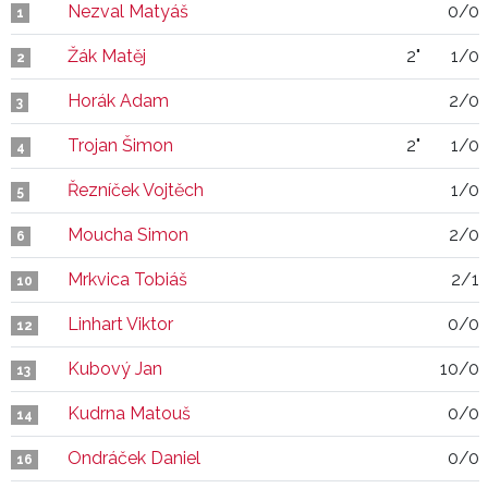
Nezval Matyáš
0/0
1
Žák Matěj
2"
1/0
2
Horák Adam
2/0
3
Trojan Šimon
2"
1/0
4
Řezníček Vojtěch
1/0
5
Moucha Simon
2/0
6
Mrkvica Tobiáš
2/1
10
Linhart Viktor
0/0
12
Kubový Jan
10/0
13
Kudrna Matouš
0/0
14
Ondráček Daniel
0/0
16