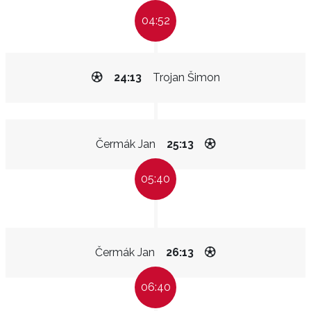
04:52
24:13
Trojan Šimon
Čermák Jan
25:13
05:40
Čermák Jan
26:13
06:40