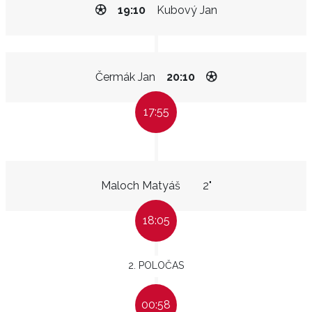
19:10
Kubový Jan
Čermák Jan
20:10
17:55
Maloch Matyáš
2"
18:05
2. POLOČAS
00:58