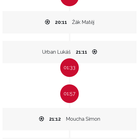
20:11
Žák Matěj
Urban Lukáš
21:11
01:33
01:57
21:12
Moucha Simon