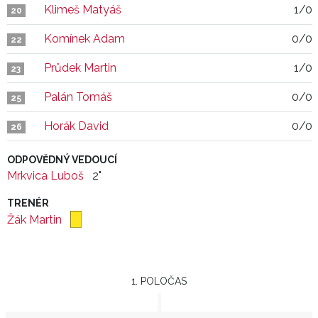
Klimeš Matyáš
1/0
20
Komínek Adam
0/0
22
Průdek Martin
1/0
23
Palán Tomáš
0/0
25
Horák David
0/0
26
ODPOVĚDNÝ VEDOUCÍ
Mrkvica Luboš
2"
TRENÉR
Žák Martin
1. POLOČAS