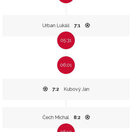
Urban Lukáš
7:1
05:31
06:01
7:2
Kubový Jan
Čech Michal
8:2