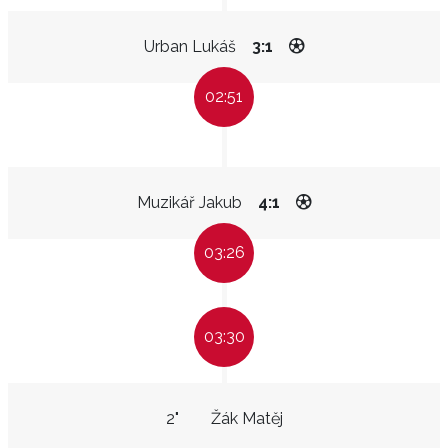
Urban Lukáš
3:1
02:51
Muzikář Jakub
4:1
03:26
03:30
2"
Žák Matěj