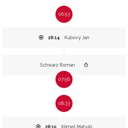
06:53
26:14
Kubový Jan
Schwarz Roman
07:56
08:33
26:15
Klimeš Matyáš