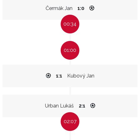
Čermák Jan
1:0
00:34
01:00
1:1
Kubový Jan
Urban Lukáš
2:1
02:07