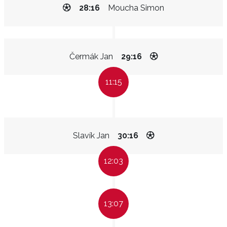
28:16
Moucha Simon
Čermák Jan
29:16
11:15
Slavík Jan
30:16
12:03
13:07