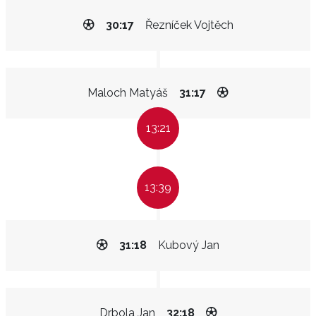
30:17
Řezníček Vojtěch
Maloch Matyáš
31:17
13:21
13:39
31:18
Kubový Jan
Drbola Jan
32:18