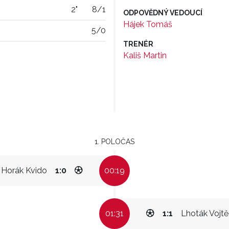
2"
8/1
ODPOVĚDNÝ VEDOUCÍ
Hájek Tomáš
5/0
TRENÉR
Kališ Martin
1. POLOČAS
Horák Kvido
1:0
00:19
01:31
1:1
Lhoták Vojt