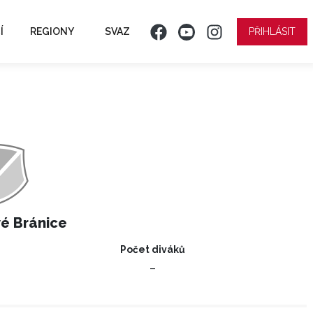
Í
REGIONY
SVAZ
PŘIHLÁSIT
é Bránice
Počet diváků
–