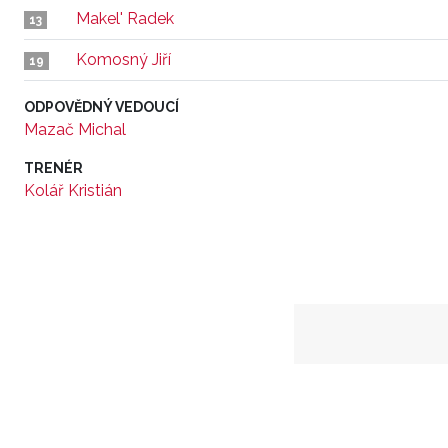
Makel' Radek
13
Komosný Jiří
19
ODPOVĚDNÝ VEDOUCÍ
Mazač Michal
TRENÉR
Kolář Kristián