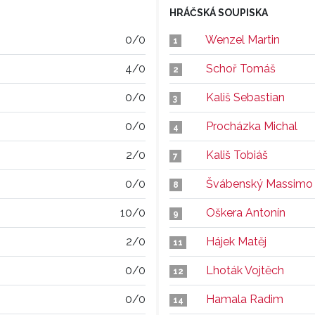
HRÁČSKÁ SOUPISKA
0/0
Wenzel Martin
1
4/0
Schoř Tomáš
2
0/0
Kališ Sebastian
3
0/0
Procházka Michal
4
2/0
Kališ Tobiáš
7
0/0
Švábenský Massimo
8
10/0
Oškera Antonín
9
2/0
Hájek Matěj
11
0/0
Lhoták Vojtěch
12
0/0
Hamala Radim
14