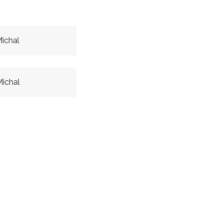
ichal
ichal