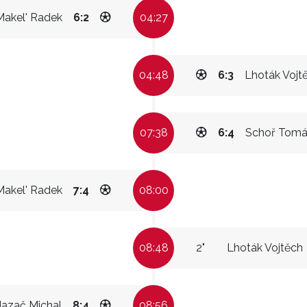
Makel' Radek
6:2
04:27
04:48
6:3
Lhoták Vojt
07:38
6:4
Schoř Tomá
Makel' Radek
7:4
08:00
08:48
2"
Lhoták Vojtěch
azač Michal
8:4
08:56