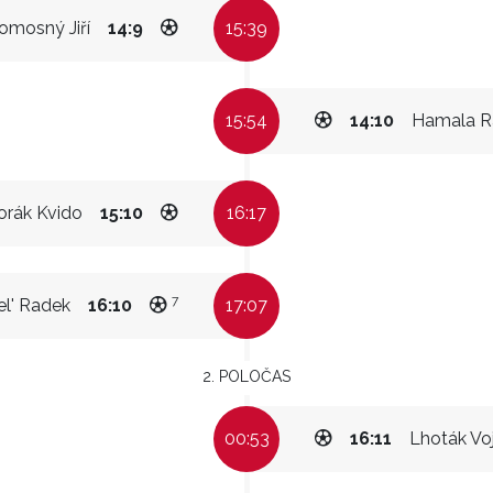
omosný Jiří
14:9
15:39
15:54
14:10
Hamala R
orák Kvido
15:10
16:17
7
l' Radek
16:10
17:07
2. POLOČAS
00:53
16:11
Lhoták Vo