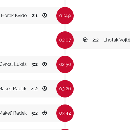
Horák Kvido
2:1
01:49
02:07
2:2
Lhoták Vojt
Cvrkal Lukáš
3:2
02:50
Makel' Radek
4:2
03:26
Makel' Radek
5:2
03:42