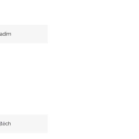
adim
jtěch