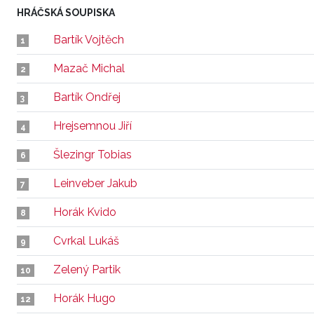
HRÁČSKÁ SOUPISKA
Bartík Vojtěch
1
Mazač Michal
2
Bartík Ondřej
3
Hrejsemnou Jiří
4
Šlezingr Tobias
6
Leinveber Jakub
7
Horák Kvido
8
Cvrkal Lukáš
9
Zelený Partik
10
Horák Hugo
12