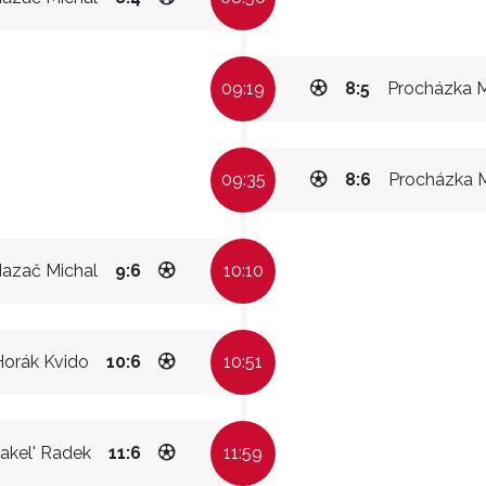
09:19
8:5
Procházka M
09:35
8:6
Procházka M
azač Michal
9:6
10:10
Horák Kvido
10:6
10:51
akel' Radek
11:6
11:59