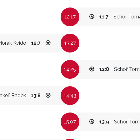
12:17
11:7
Schoř Tom
Horák Kvido
12:7
13:27
14:25
12:8
Schoř Tom
akel' Radek
13:8
14:43
15:07
13:9
Schoř Tom