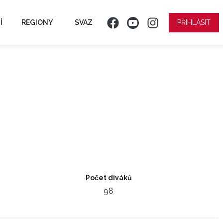
Í
REGIONY
SVAZ
PŘIHLÁSIT
Počet diváků
98