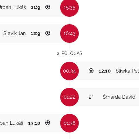
Urban Lukáš
11:9
15:35
Slavík Jan
12:9
16:43
2. POLOČAS
00:34
12:10
Sliwka Pet
01:22
2"
Šmarda David
ban Lukáš
13:10
01:38