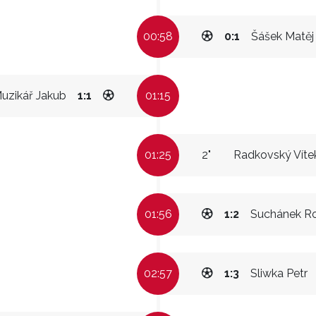
00:58
0:1
Šášek Matěj
uzikář Jakub
1:1
01:15
01:25
2"
Radkovský Víte
01:56
1:2
Suchánek R
02:57
1:3
Sliwka Petr