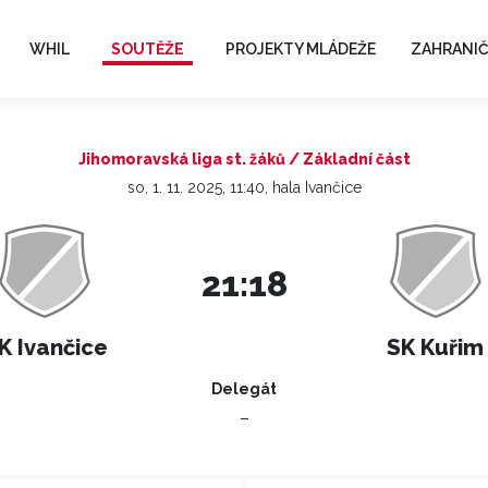
WHIL
SOUTĚŽE
PROJEKTY MLÁDEŽE
ZAHRANIČ
Jihomoravská liga st. žáků / Základní část
so, 1. 11. 2025, 11:40, hala Ivančice
21:18
K Ivančice
SK Kuřim
Delegát
–