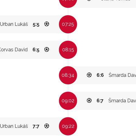
Urban Lukáš
5:5
07:25
Korvas David
6:5
08:15
08:34
6:6
Šmarda Dav
09:02
6:7
Šmarda Dav
Urban Lukáš
7:7
09:22