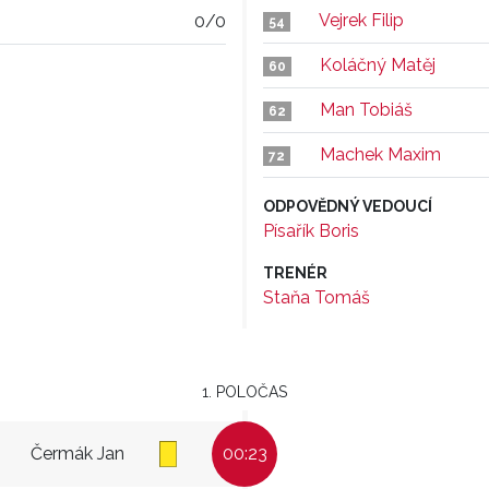
Vejrek Filip
0/0
54
Koláčný Matěj
60
Man Tobiáš
62
Machek Maxim
72
ODPOVĚDNÝ VEDOUCÍ
Písařík Boris
TRENÉR
Staňa Tomáš
1. POLOČAS
Čermák Jan
00:23