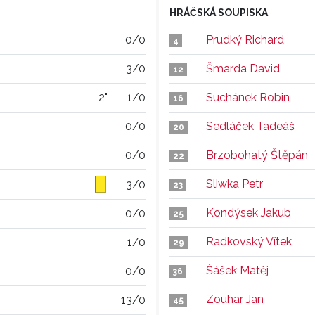
HRÁČSKÁ SOUPISKA
0/0
Prudký Richard
4
3/0
Šmarda David
12
2"
1/0
Suchánek Robin
16
0/0
Sedláček Tadeáš
20
0/0
Brzobohatý Štěpán
22
Sliwka Petr
3/0
23
Kondýsek Jakub
0/0
25
Radkovský Vítek
1/0
29
Šášek Matěj
0/0
36
Zouhar Jan
13/0
45