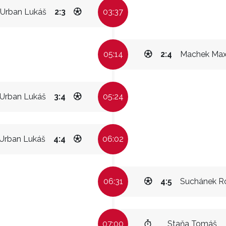
Urban Lukáš
2:3
03:37
05:14
2:4
Machek Ma
Urban Lukáš
3:4
05:24
Urban Lukáš
4:4
06:02
06:31
4:5
Suchánek R
07:00
Staňa Tomáš