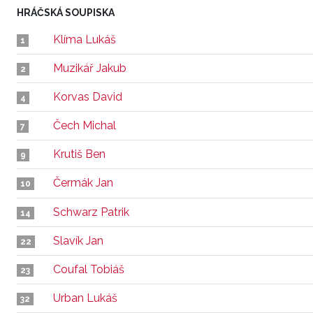
HRÁČSKÁ SOUPISKA
Klíma Lukáš
1
Muzikář Jakub
2
Korvas David
4
Čech Michal
7
Krutiš Ben
9
Čermák Jan
10
Schwarz Patrik
14
Slavík Jan
22
Coufal Tobiáš
23
Urban Lukáš
32