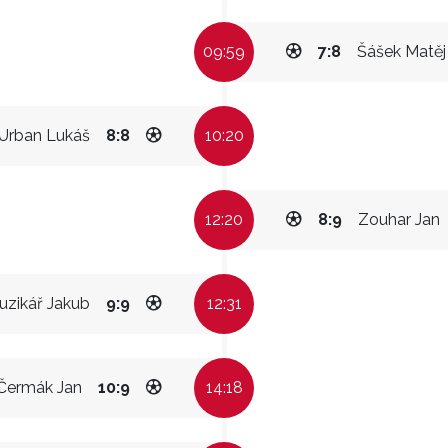
09:59
7:8
Šášek Matěj
Urban Lukáš
8:8
10:20
12:20
8:9
Zouhar Jan
uzikář Jakub
9:9
12:31
Čermák Jan
10:9
14:18