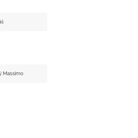
áš
ý Massimo