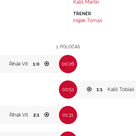
Kališ Martin
TRENÉR
Hájek Tomáš
1. POLOČAS
Řihák Vít
1:0
00:26
00:51
1:1
Kališ Tobiáš
Řihák Vít
2:1
01:31