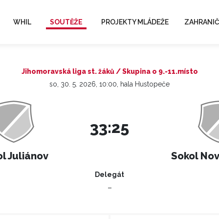
WHIL
SOUTĚŽE
PROJEKTY MLÁDEŽE
ZAHRANIČ
Jihomoravská liga st. žáků / Skupina o 9.-11.místo
so, 30. 5. 2026, 10:00, hala Hustopeče
33:25
l Juliánov
Sokol Nov
Delegát
–