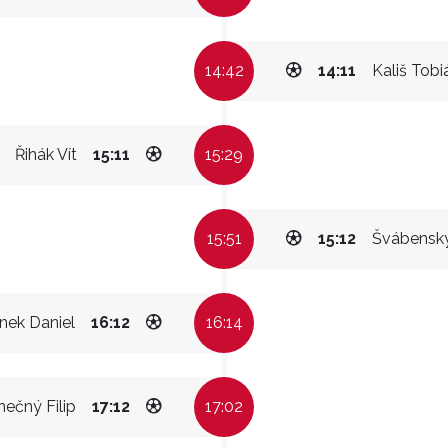
14:42
14:11
Kališ Tobi
Řihák Vít
15:11
15:29
15:51
15:12
Švábensk
nek Daniel
16:12
16:14
ečný Filip
17:12
17:02