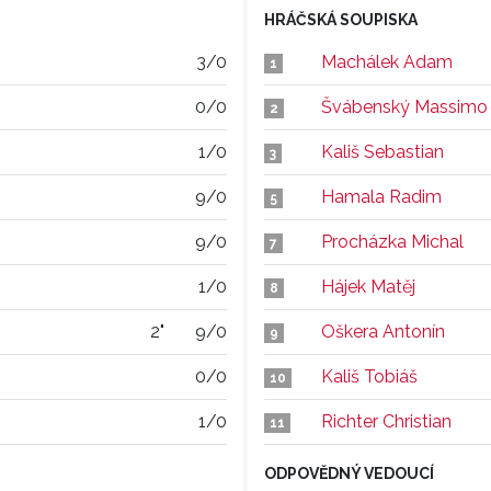
HRÁČSKÁ SOUPISKA
3/0
Machálek Adam
1
0/0
Švábenský Massimo
2
1/0
Kališ Sebastian
3
9/0
Hamala Radim
5
9/0
Procházka Michal
7
1/0
Hájek Matěj
8
2"
9/0
Oškera Antonín
9
0/0
Kališ Tobiáš
10
1/0
Richter Christian
11
ODPOVĚDNÝ VEDOUCÍ