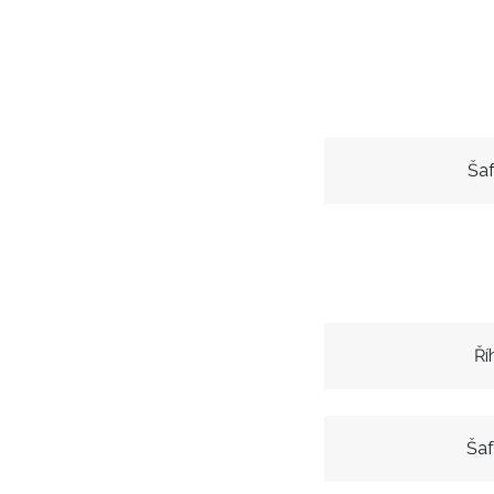
Šaf
Ří
Šaf