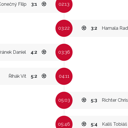
Konečný Filip
3:1
02:13
03:22
3:2
Hamala Rad
ránek Daniel
4:2
03:36
Řihák Vít
5:2
04:11
05:03
5:3
Richter Chris
05:46
5:4
Kališ Tobiáš