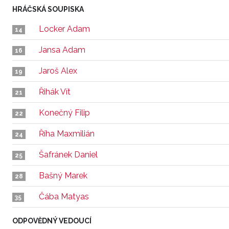
HRÁČSKÁ SOUPISKA
Locker Adam
14
Jansa Adam
16
Jaroš Alex
19
Řihák Vít
21
Konečný Filip
22
Říha Maxmilián
24
Šafránek Daniel
25
Bašný Marek
28
Čába Matyas
35
ODPOVĚDNÝ VEDOUCÍ