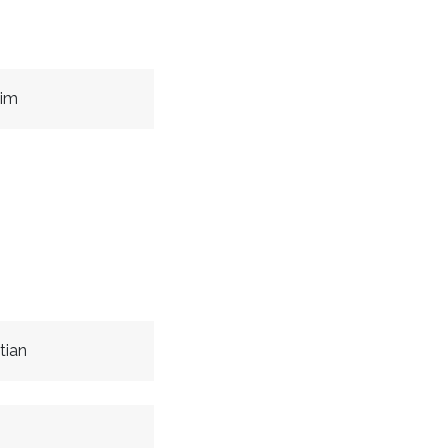
im
tian