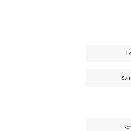
L
Šafr
Kon