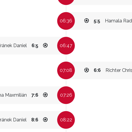
06:36
5:5
Hamala Rad
ránek Daniel
6:5
06:47
07:08
6:6
Richter Chri
ha Maxmilián
7:6
07:26
ránek Daniel
8:6
08:22