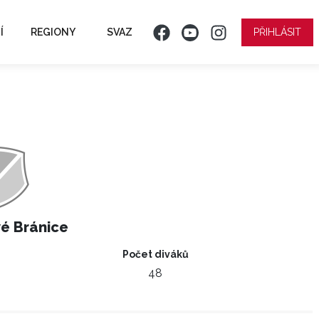
Í
REGIONY
SVAZ
PŘIHLÁSIT
é Bránice
Počet diváků
48