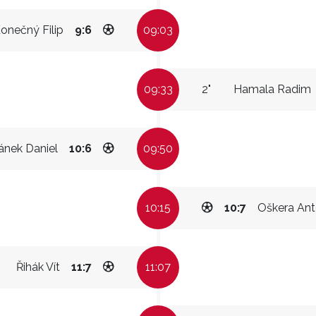
onečný Filip
9:6
09:03
09:33
2"
Hamala Radim
ánek Daniel
10:6
09:50
10:15
10:7
Oškera Ant
Řihák Vít
11:7
11:07