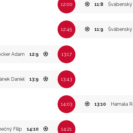
12:00
11:8
Švábenský
12:45
11:9
Švábenský
ocker Adam
12:9
13:17
ánek Daniel
13:9
13:43
14:03
13:10
Hamala R
ečný Filip
14:10
14:21