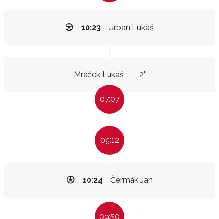
10:23
Urban Lukáš
Mráček Lukáš
2"
07:07
09:12
10:24
Čermák Jan
09:50