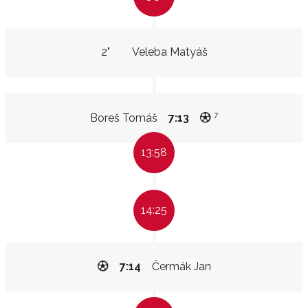
2"
Veleba Matyáš
7
Boreš Tomáš
7:13
13:58
14:25
7:14
Čermák Jan