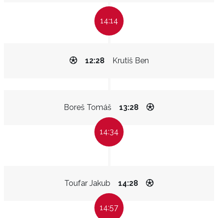
14:14
12:28
Krutiš Ben
Boreš Tomáš
13:28
14:34
Toufar Jakub
14:28
14:57