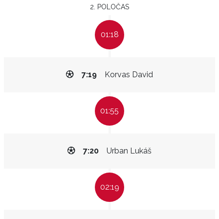
2. POLOČAS
01:18
7:19
Korvas David
01:55
7:20
Urban Lukáš
02:19