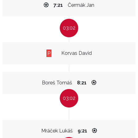
7:21
Čermák Jan
03:02
Korvas David
P
Boreš Tomáš
8:21
03:02
Mráček Lukáš
9:21