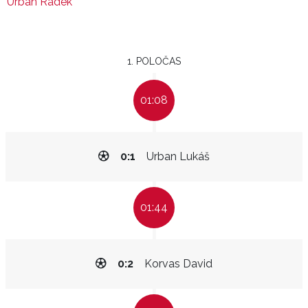
Urban Radek
1. POLOČAS
01:08
0:1
Urban Lukáš
01:44
0:2
Korvas David