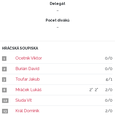
Delegát
–
Počet diváků
–
HRÁČSKÁ SOUPISKA
Ocetník Viktor
0/0
1
Burián David
0/0
2
Toufar Jakub
4/1
3
Mráček Lukáš
2"
2"
2/0
6
Siuda Vít
0/0
12
Král Dominik
2/0
13