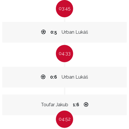
03:45
0:5
Urban Lukáš
04:33
0:6
Urban Lukáš
Toufar Jakub
1:6
04:52