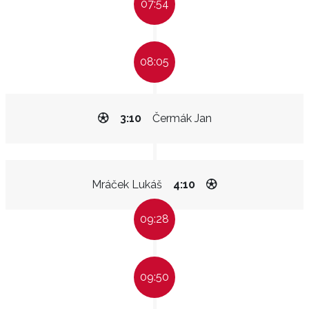
07:54
08:05
3:10
Čermák Jan
Mráček Lukáš
4:10
09:28
09:50