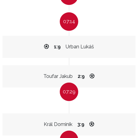
07:14
1:9
Urban Lukáš
Toufar Jakub
2:9
07:29
Král Dominik
3:9