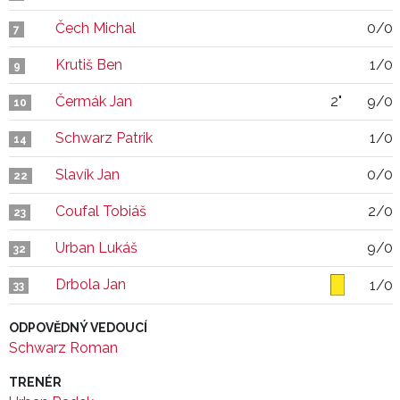
Čech Michal
0/0
7
Krutiš Ben
1/0
9
Čermák Jan
2"
9/0
10
Schwarz Patrik
1/0
14
Slavík Jan
0/0
22
Coufal Tobiáš
2/0
23
Urban Lukáš
9/0
32
Drbola Jan
1/0
33
ODPOVĚDNÝ VEDOUCÍ
Schwarz Roman
TRENÉR