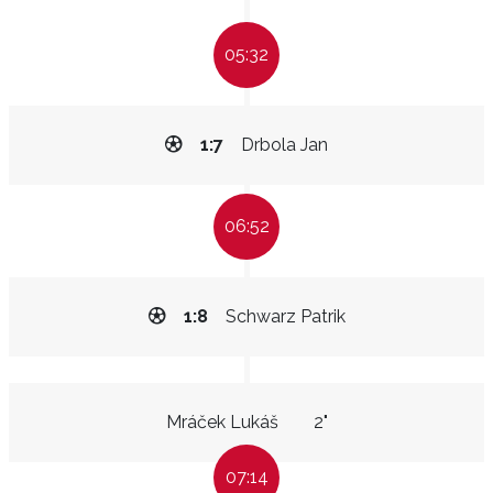
05:32
1:7
Drbola Jan
06:52
1:8
Schwarz Patrik
Mráček Lukáš
2"
07:14