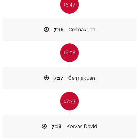
15:47
7:16
Čermák Jan
16:08
7:17
Čermák Jan
17:33
7:18
Korvas David