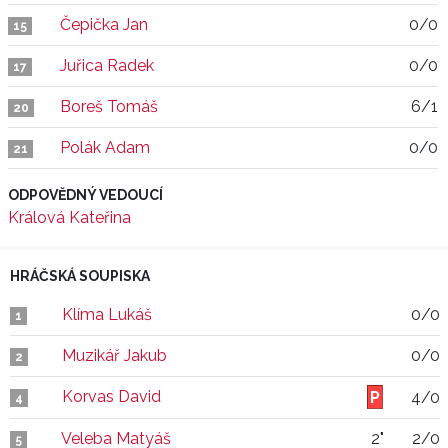
Čepička Jan
0/0
15
Juřica Radek
0/0
17
Boreš Tomáš
6/1
20
Polák Adam
0/0
21
ODPOVĚDNÝ VEDOUCÍ
Králová Kateřina
HRÁČSKÁ SOUPISKA
Klíma Lukáš
0/0
1
Muzikář Jakub
0/0
2
Korvas David
4/0
4
Veleba Matyáš
2"
2/0
5