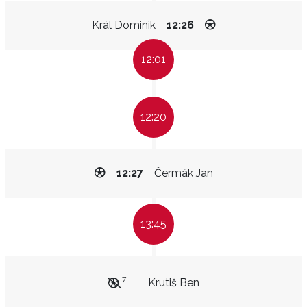
Král Dominik
12:26
12:01
12:20
12:27
Čermák Jan
13:45
7
Krutiš Ben