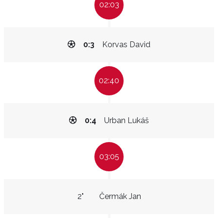
02:03
0:3
Korvas David
02:40
0:4
Urban Lukáš
03:05
2"
Čermák Jan