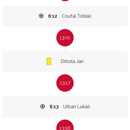
6:12
Coufal Tobiáš
13:01
Drbola Jan
13:17
6:13
Urban Lukáš
13:56