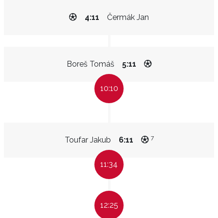
4:11
Čermák Jan
Boreš Tomáš
5:11
10:10
7
Toufar Jakub
6:11
11:34
12:25