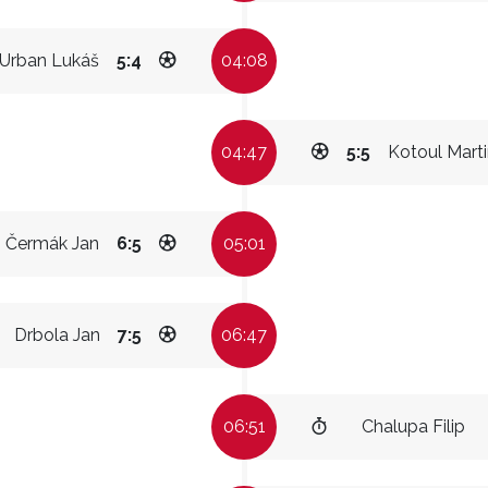
Urban Lukáš
5:4
04:08
04:47
5:5
Kotoul Mart
Čermák Jan
6:5
05:01
Drbola Jan
7:5
06:47
06:51
Chalupa Filip