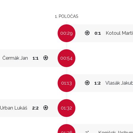
1. POLOČAS
00:29
0:1
Kotoul Mart
Čermák Jan
1:1
00:54
01:13
1:2
Vlasák Jaku
Urban Lukáš
2:2
01:32
01:36
2"
Koníček Jáchy