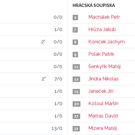
HRÁČSKÁ SOUPISKA
0/0
Machálek Petr
2
1/0
Hrůza Jakub
7
2"
0/0
Koníček Jáchym
8
0/0
Polák Patrik
9
0/0
Šenkyřík Matěj
11
2"
7/0
Jindra Nikolas
12
1/0
Janeček Jiří
15
1/0
Kotoul Martin
20
1/0
Matras David
27
13/0
Mizera Matěj
32