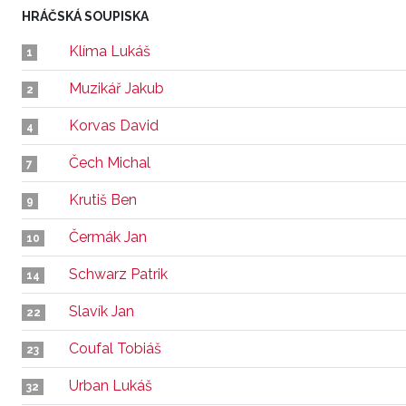
HRÁČSKÁ SOUPISKA
Klíma Lukáš
1
Muzikář Jakub
2
Korvas David
4
Čech Michal
7
Krutiš Ben
9
Čermák Jan
10
Schwarz Patrik
14
Slavík Jan
22
Coufal Tobiáš
23
Urban Lukáš
32