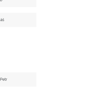
iáš
Petr