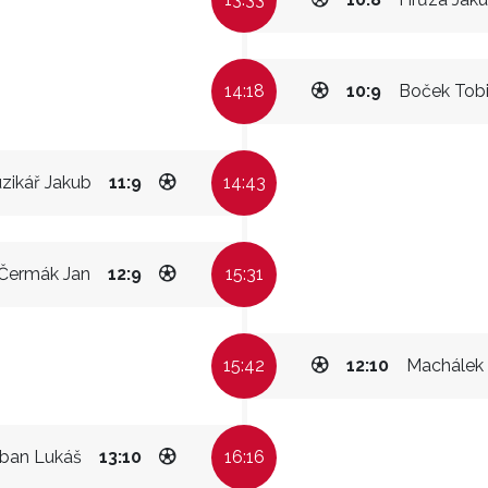
14:18
10:9
Boček Tob
zikář Jakub
11:9
14:43
Čermák Jan
12:9
15:31
15:42
12:10
Machálek 
ban Lukáš
13:10
16:16