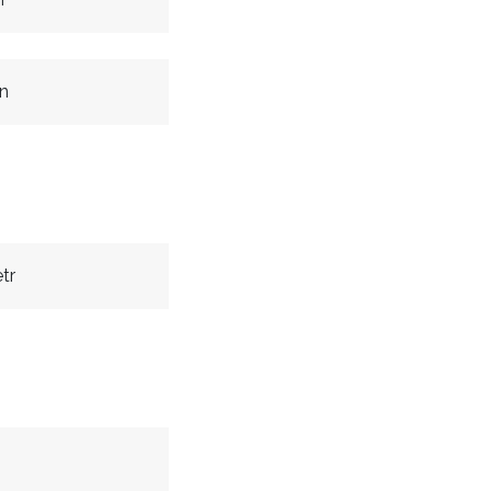
in
tr