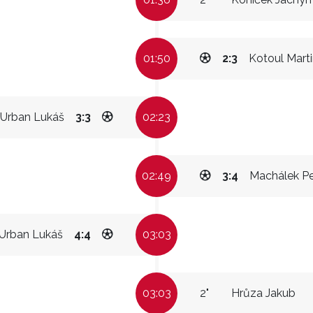
01:50
2:3
Kotoul Mart
Urban Lukáš
3:3
02:23
02:49
3:4
Machálek Pe
Urban Lukáš
4:4
03:03
03:03
2"
Hrůza Jakub