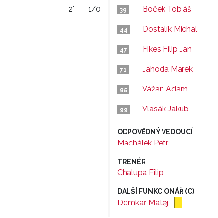
2"
1/0
Boček Tobiáš
39
Dostalík Michal
44
Fikes Filip Jan
47
Jahoda Marek
71
Vážan Adam
95
Vlasák Jakub
99
ODPOVĚDNÝ VEDOUCÍ
Machálek Petr
TRENÉR
Chalupa Filip
DALŠÍ FUNKCIONÁŘ (C)
Domkář Matěj