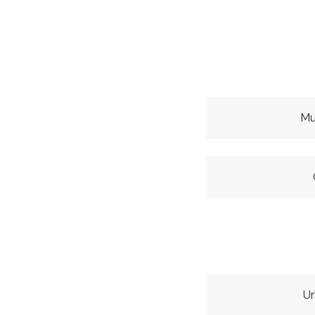
Mu
Ur