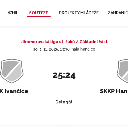
WHIL
SOUTĚŽE
PROJEKTY MLÁDEŽE
ZAHRANIČ
Jihomoravská liga st. žáků / Základní část
so, 1. 11. 2025, 13:30, hala Ivančice
25:24
K Ivančice
SKKP Han
Delegát
–