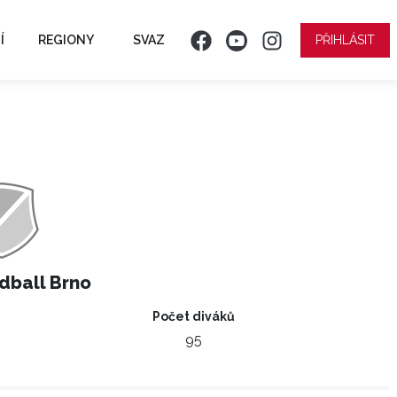
Í
REGIONY
SVAZ
PŘIHLÁSIT
dball Brno
Počet diváků
95