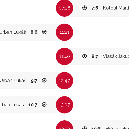
07:28
7:6
Kotoul Mart
Urban Lukáš
8:6
11:21
11:40
8:7
Vlasák Jaku
Urban Lukáš
9:7
12:47
rban Lukáš
10:7
13:07
13:33
10:8
Hrůza Jak