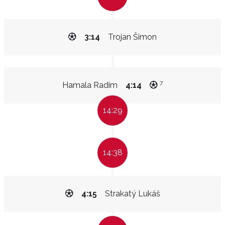
3:14
Trojan Šimon
7
Hamala Radim
4:14
14:29
14:38
4:15
Strakatý Lukáš