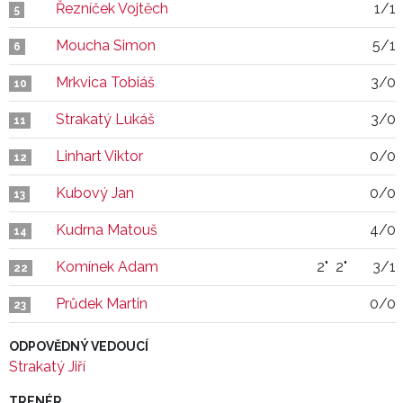
Řezníček Vojtěch
1/1
5
Moucha Simon
5/1
6
Mrkvica Tobiáš
3/0
10
Strakatý Lukáš
3/0
11
Linhart Viktor
0/0
12
Kubový Jan
0/0
13
Kudrna Matouš
4/0
14
Komínek Adam
2"
2"
3/1
22
Průdek Martin
0/0
23
ODPOVĚDNÝ VEDOUCÍ
Strakatý Jiří
TRENÉR