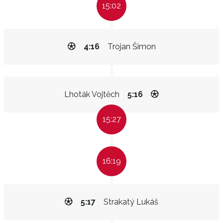
15:02
4:16
Trojan Šimon
Lhoták Vojtěch
5:16
15:27
16:19
5:17
Strakatý Lukáš