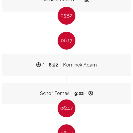
05:52
06:17
7
8:22
Komínek Adam
Schoř Tomáš
9:22
06:47