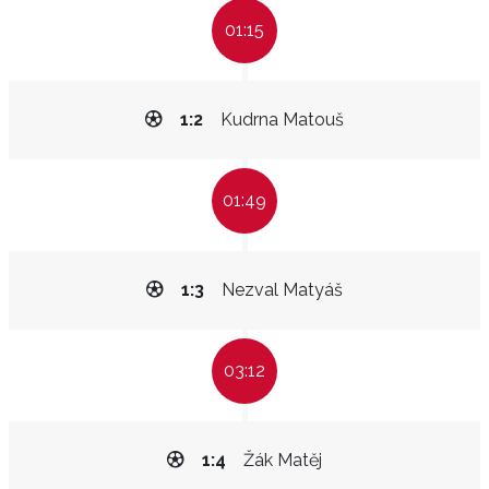
01:15
1:2
Kudrna Matouš
01:49
1:3
Nezval Matyáš
03:12
1:4
Žák Matěj