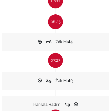
06:11
06:25
2:8
Žák Matěj
07:23
2:9
Žák Matěj
Hamala Radim
3:9