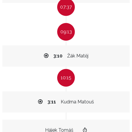
07:37
09:13
3:10
Žák Matěj
10:15
3:11
Kudrna Matouš
Hájek Tomáš