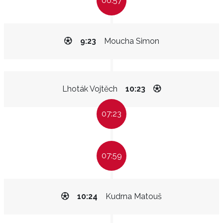
06:57
9:23
Moucha Simon
Lhoták Vojtěch
10:23
07:23
07:59
10:24
Kudrna Matouš