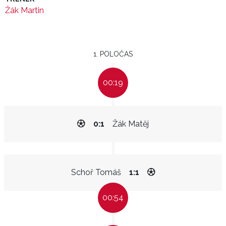
Žák Martin
1. POLOČAS
00:19
0:1
Žák Matěj
Schoř Tomáš
1:1
00:54