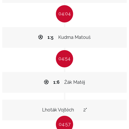
04:04
1:5
Kudrna Matouš
04:54
1:6
Žák Matěj
Lhoták Vojtěch
2"
04:57