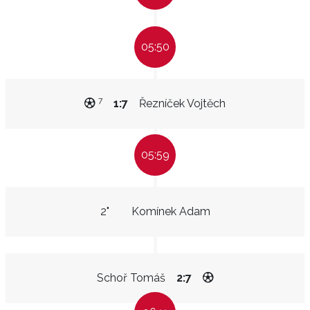
05:50
7
1:7
Řezníček Vojtěch
05:59
2"
Komínek Adam
Schoř Tomáš
2:7