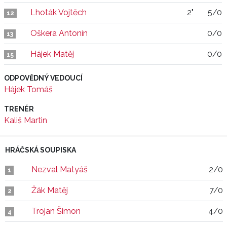
Lhoták Vojtěch
2"
5/0
12
Oškera Antonín
0/0
13
Hájek Matěj
0/0
15
ODPOVĚDNÝ VEDOUCÍ
Hájek Tomáš
TRENÉR
Kališ Martin
HRÁČSKÁ SOUPISKA
Nezval Matyáš
2/0
1
Žák Matěj
7/0
2
Trojan Šimon
4/0
4