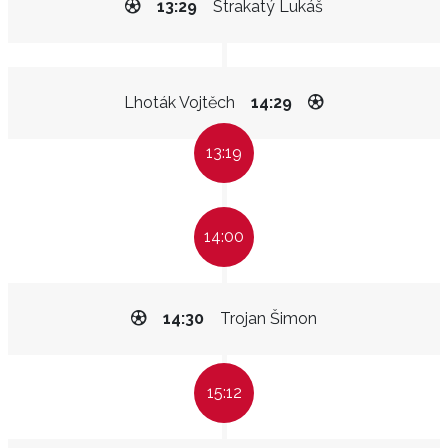
13:29
Strakatý Lukáš
Lhoták Vojtěch
14:29
13:19
14:00
14:30
Trojan Šimon
15:12