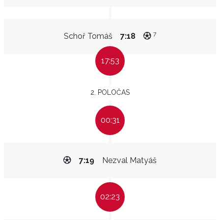
7
Schoř Tomáš
7:18
17:53
2. POLOČAS
00:31
7:19
Nezval Matyáš
02:23