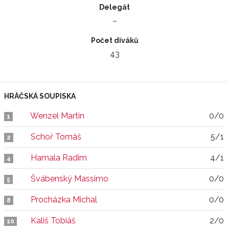
Delegát
–
Počet diváků
43
HRÁČSKÁ SOUPISKA
Wenzel Martin
0/0
1
Schoř Tomáš
5/1
2
Hamala Radim
4/1
4
Švábenský Massimo
0/0
5
Procházka Michal
0/0
8
Kališ Tobiáš
2/0
10