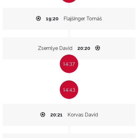
19:20
Flajšinger Tomáš
Zsemlye David
20:20
14:37
14:43
20:21
Korvas David