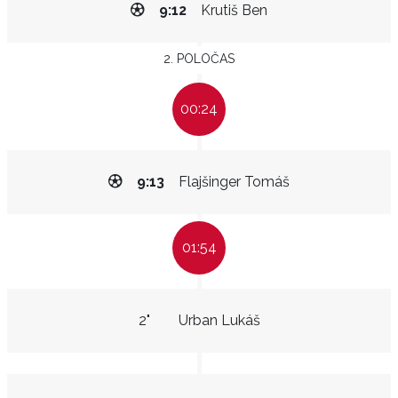
9:12
Krutiš Ben
2. POLOČAS
00:24
9:13
Flajšinger Tomáš
01:54
2"
Urban Lukáš