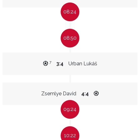
08:24
08:50
7
3:4
Urban Lukáš
Zsemlye David
4:4
09:24
10:22