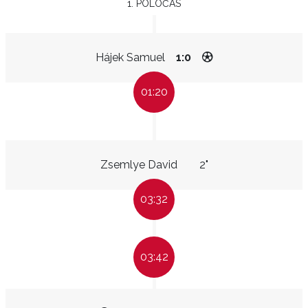
1. POLOČAS
Hájek Samuel
1:0
01:20
Zsemlye David
2"
03:32
03:42