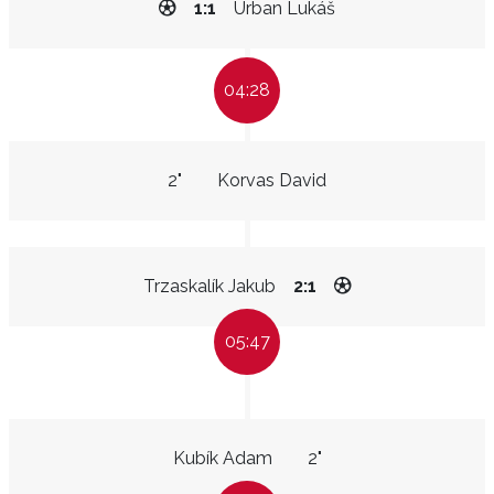
1:1
Urban Lukáš
04:28
2"
Korvas David
Trzaskalík Jakub
2:1
05:47
Kubík Adam
2"