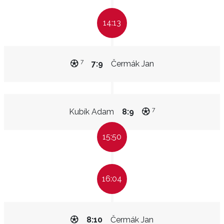
14:13
7
7:9
Čermák Jan
7
Kubík Adam
8:9
15:50
16:04
8:10
Čermák Jan