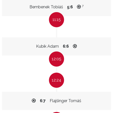
7
Bembenek Tobiáš
5:6
11:15
Kubík Adam
6:6
12:05
12:24
6:7
Flajšinger Tomáš