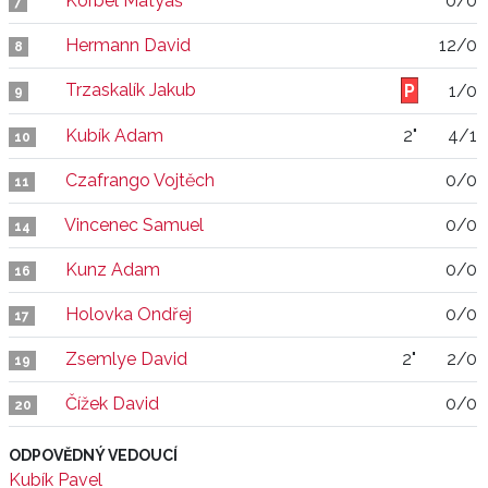
Korbel Matyáš
0/0
7
Hermann David
12/0
8
Trzaskalík Jakub
1/0
9
Kubík Adam
2"
4/1
10
Czafrango Vojtěch
0/0
11
Vincenec Samuel
0/0
14
Kunz Adam
0/0
16
Holovka Ondřej
0/0
17
Zsemlye David
2"
2/0
19
Čížek David
0/0
20
ODPOVĚDNÝ VEDOUCÍ
Kubík Pavel