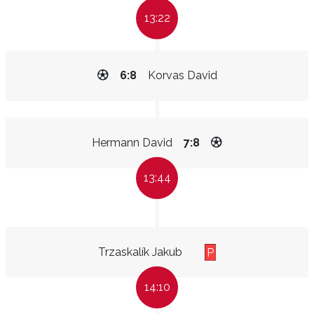
13:22
6:8
Korvas David
Hermann David
7:8
13:44
Trzaskalík Jakub
P
14:10