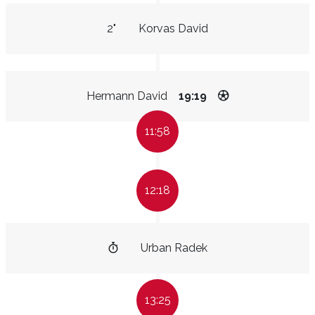
2"
Korvas David
Hermann David
19:19
11:58
12:18
Urban Radek
13:25