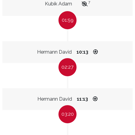
7
Kubík Adam
01:59
Hermann David
10:13
02:27
Hermann David
11:13
03:20