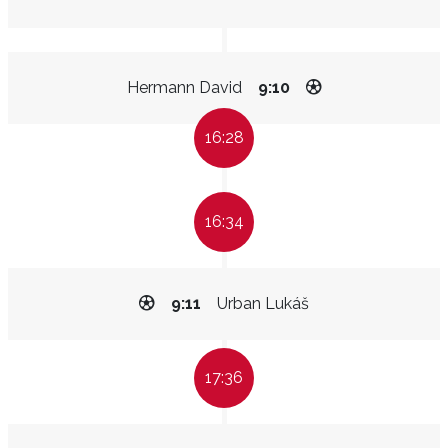
Hermann David
9:10
16:28
16:34
9:11
Urban Lukáš
17:36