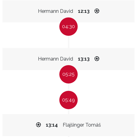
Hermann David
12:13
04:30
Hermann David
13:13
05:25
05:49
13:14
Flajšinger Tomáš