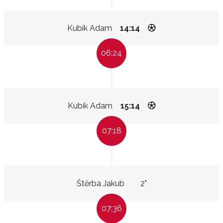
Kubík Adam
14:14
06:24
Kubík Adam
15:14
07:18
Štěrba Jakub
2"
07:36