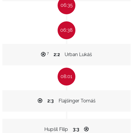
06:35
06:38
7
2:2
Urban Lukáš
08:01
2:3
Flajšinger Tomáš
Hupšil Filip
3:3