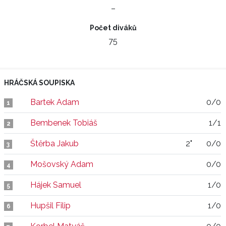
–
Počet diváků
75
HRÁČSKÁ SOUPISKA
Bartek Adam
0/0
1
Bembenek Tobiáš
1/1
2
Štěrba Jakub
2"
0/0
3
Mošovský Adam
0/0
4
Hájek Samuel
1/0
5
Hupšil Filip
1/0
6