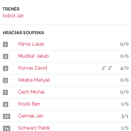
TRENÉR
Sobol Jan
HRÁČSKÁ SOUPISKA
Klíma Lukáš
0/0
1
Muzikář Jakub
0/0
2
Korvas David
2"
2"
4/0
4
Veleba Matyáš
0/0
5
Čech Michal
0/0
7
Krutiš Ben
1/0
9
Čermák Jan
3/1
10
Schwarz Patrik
1/0
14