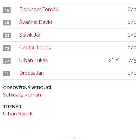
Flajšinger Tomáš
6/0
15
Švaňhal David
0/0
16
Slavík Jan
0/0
22
Coufal Tobiáš
0/0
23
Urban Lukáš
2"
2"
7/3
32
Drbola Jan
0/0
33
ODPOVĚDNÝ VEDOUCÍ
Schwarz Roman
TRENÉR
Urban Radek