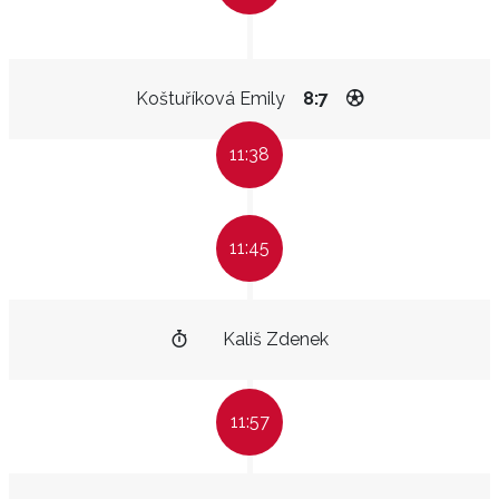
Koštuříková Emily
8:7
11:38
11:45
Kališ Zdenek
11:57