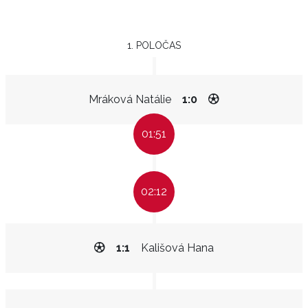
1. POLOČAS
Mráková Natálie
1:0
01:51
02:12
1:1
Kališová Hana