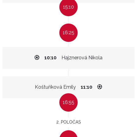
15:10
16:25
10:10
Hajznerová Nikola
Koštuříková Emily
11:10
16:55
2. POLOČAS