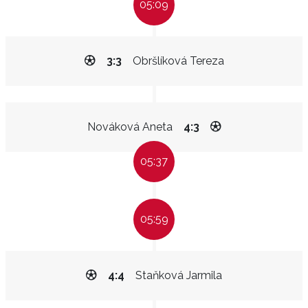
05:09
3:3
Obršlíková Tereza
Nováková Aneta
4:3
05:37
05:59
4:4
Staňková Jarmila