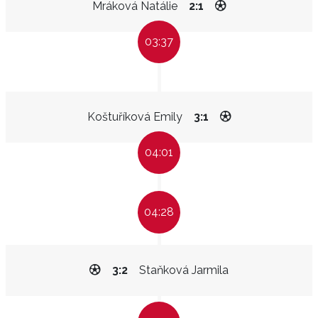
Mráková Natálie
2:1
03:37
Koštuříková Emily
3:1
04:01
04:28
3:2
Staňková Jarmila