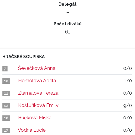
Delegát
–
Počet diváků
61
HRÁČSKÁ SOUPISKA
Ševečková Anna
0/0
7
Homolová Adéla
1/0
10
Zlámalová Tereza
0/0
11
Koštuříková Emily
9/0
12
Bučková Eliška
0/0
16
Vodná Lucie
0/0
17