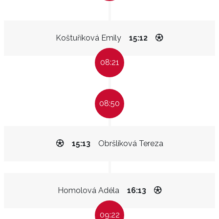
Koštuříková Emily
15:12
08:21
08:50
15:13
Obršlíková Tereza
Homolová Adéla
16:13
09:22