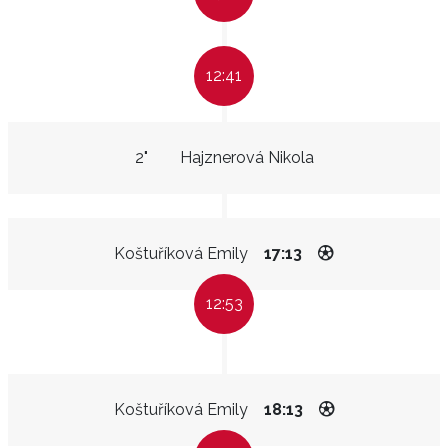
12:41
2"
Hajznerová Nikola
Koštuříková Emily
17:13
12:53
Koštuříková Emily
18:13