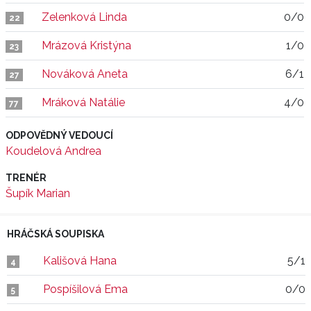
Zelenková Linda
0/0
22
Mrázová Kristýna
1/0
23
Nováková Aneta
6/1
27
Mráková Natálie
4/0
77
ODPOVĚDNÝ VEDOUCÍ
Koudelová Andrea
TRENÉR
Šupík Marian
HRÁČSKÁ SOUPISKA
Kališová Hana
5/1
4
Pospíšilová Ema
0/0
5