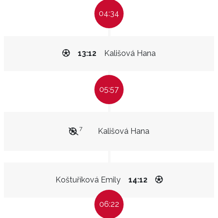
04:34
13:12
Kališová Hana
05:57
7
Kališová Hana
Koštuříková Emily
14:12
06:22