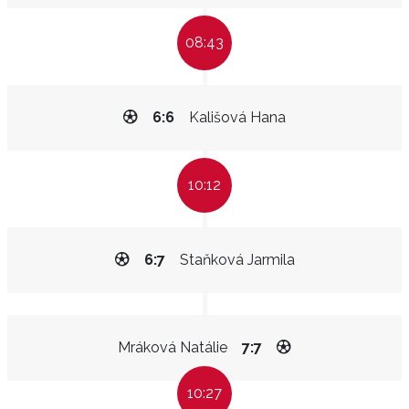
08:43
6:6
Kališová Hana
10:12
6:7
Staňková Jarmila
Mráková Natálie
7:7
10:27