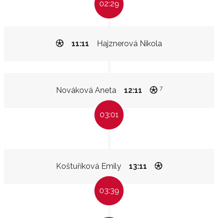
02:29
11:11
Hajznerová Nikola
7
Nováková Aneta
12:11
03:01
Koštuříková Emily
13:11
03:39