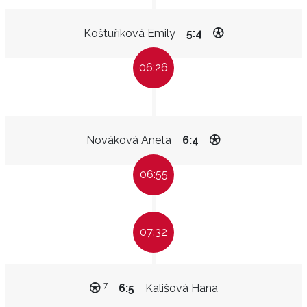
Koštuříková Emily
5:4
06:26
Nováková Aneta
6:4
06:55
07:32
7
6:5
Kališová Hana