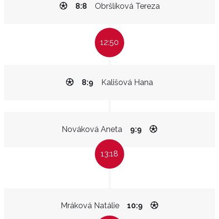
8:8
Obršlíková Tereza
12:50
8:9
Kališová Hana
Nováková Aneta
9:9
13:18
Mráková Natálie
10:9