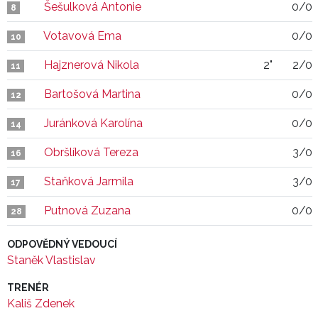
Šešulková Antonie
0/0
8
Votavová Ema
0/0
10
Hajznerová Nikola
2"
2/0
11
Bartošová Martina
0/0
12
Juránková Karolína
0/0
14
Obršlíková Tereza
3/0
16
Staňková Jarmila
3/0
17
Putnová Zuzana
0/0
28
ODPOVĚDNÝ VEDOUCÍ
Staněk Vlastislav
TRENÉR
Kališ Zdenek