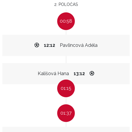
2. POLOČAS
00:58
12:12
Pavlincová Adéla
Kališová Hana
13:12
01:15
01:37