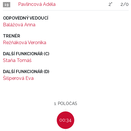
Pavlincová Adéla
2"
2/0
19
ODPOVĚDNÝ VEDOUCÍ
Balážová Anna
TRENÉR
Režňáková Veronika
DALŠÍ FUNKCIONÁŘ (C)
Staňa Tomáš
DALŠÍ FUNKCIONÁŘ (D)
Šišperová Eva
1. POLOČAS
00:34