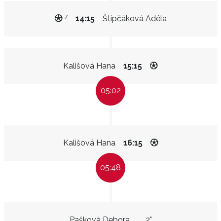
7
14:15
Štipčáková Adéla
Kališová Hana
15:15
05:02
Kališová Hana
16:15
05:48
Pašková Debora
2"