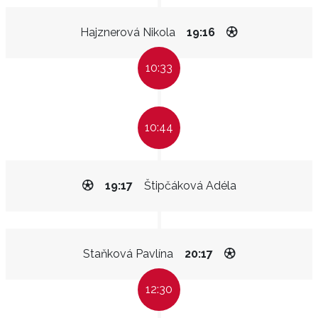
Hajznerová Nikola
19:16
10:33
10:44
19:17
Štipčáková Adéla
Staňková Pavlína
20:17
12:30