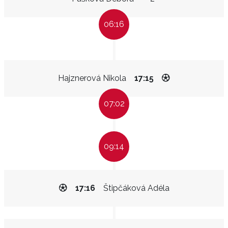
06:16
Hajznerová Nikola
17:15
07:02
09:14
17:16
Štipčáková Adéla