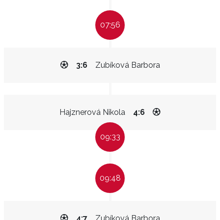
07:56
3:6
Zubíková Barbora
Hajznerová Nikola
4:6
09:33
09:48
4:7
Zubíková Barbora