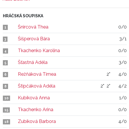
HRÁČSKÁ SOUPISKA
Šnircová Thea
0/0
1
Šišperová Bára
3/1
3
Tkachenko Karolina
0/0
4
Šťastná Adéla
3/0
5
Režňáková Timea
2"
4/0
6
Štipčáková Adéla
2"
2"
4/2
8
Kubíková Anna
1/0
10
Tkachenko Arina
0/0
15
Zubíková Barbora
4/0
18