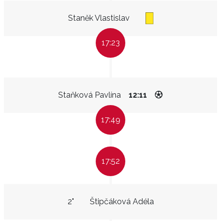
Staněk Vlastislav
17:23
Staňková Pavlína
12:11
17:49
17:52
2"
Štipčáková Adéla