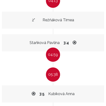
04:13
2"
Režňáková Timea
Staňková Pavlína
3:4
04:59
05:38
3:5
Kubíková Anna