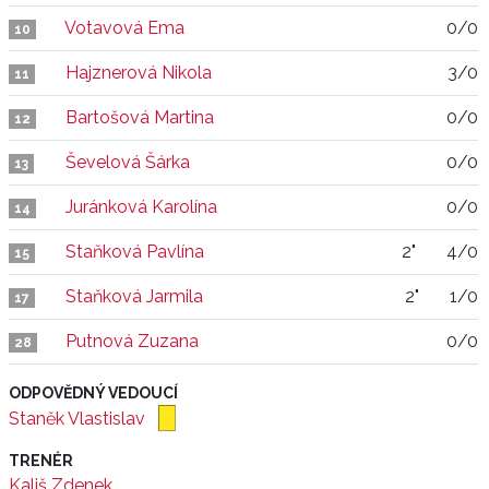
Votavová Ema
0/0
10
Hajznerová Nikola
3/0
11
Bartošová Martina
0/0
12
Ševelová Šárka
0/0
13
Juránková Karolína
0/0
14
Staňková Pavlína
2"
4/0
15
Staňková Jarmila
2"
1/0
17
Putnová Zuzana
0/0
28
ODPOVĚDNÝ VEDOUCÍ
Staněk Vlastislav
TRENÉR
Kališ Zdenek