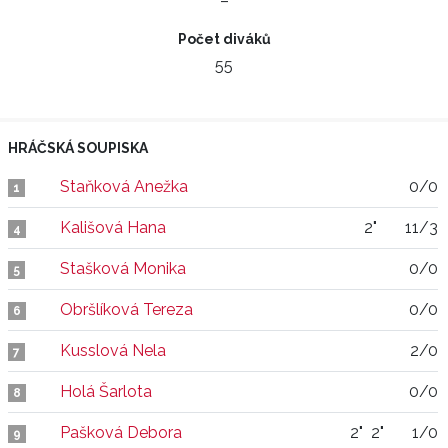
–
Počet diváků
55
HRÁČSKÁ SOUPISKA
Staňková Anežka
0/0
1
Kališová Hana
2"
11/3
4
Stašková Monika
0/0
5
Obršlíková Tereza
0/0
6
Kusslová Nela
2/0
7
Holá Šarlota
0/0
8
Pašková Debora
2"
2"
1/0
9