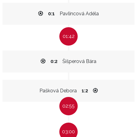
0:1
Pavlincová Adéla
01:42
0:2
Šišperová Bára
Pašková Debora
1:2
02:55
03:00