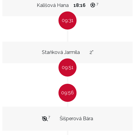
7
Kališová Hana
18:16
09:31
Staňková Jarmila
2"
09:51
09:56
7
Šišperová Bára