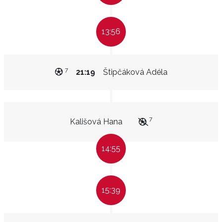
13:56
7
21:19
Štipčáková Adéla
7
Kališová Hana
14:55
15:39