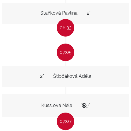
Staňková Pavlína
2"
06:33
07:05
2"
Štipčáková Adéla
7
Kusslová Nela
07:07