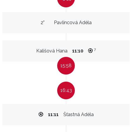
2"
Pavlincová Adéla
7
Kališová Hana
11:10
15:58
16:43
11:11
Šťastná Adéla