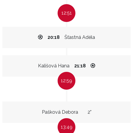
12:51
20:18
Šťastná Adéla
Kališová Hana
21:18
12:59
Pašková Debora
2"
13:49