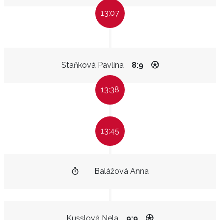
13:07
Staňková Pavlína
8:9
13:38
13:45
Balážová Anna
Kusslová Nela
9:9