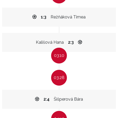
1:3
Režňáková Timea
Kališová Hana
2:3
03:10
03:28
2:4
Šišperová Bára