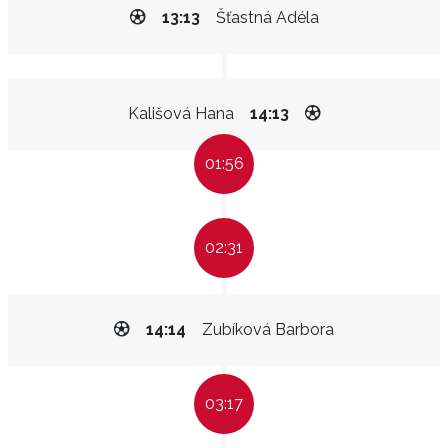
13:13
Šťastná Adéla
Kališová Hana
14:13
01:56
02:31
14:14
Zubíková Barbora
03:17