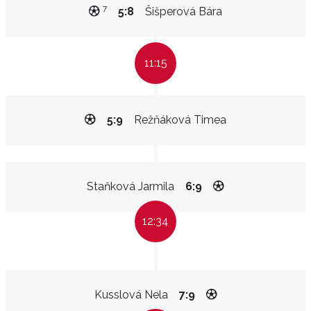
7
5:8
Šišperová Bára
11:15
5:9
Režňáková Timea
Staňková Jarmila
6:9
12:34
Kusslová Nela
7:9