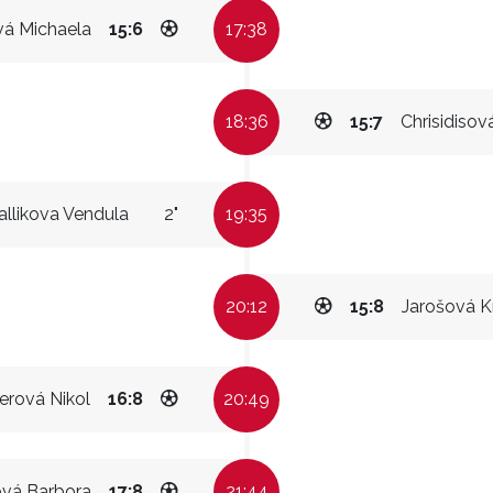
vá Michaela
15:6
17:38
18:36
15:7
Chrisidisov
allikova Vendula
2"
19:35
20:12
15:8
Jarošová K
erová Nikol
16:8
20:49
ová Barbora
17:8
21:44