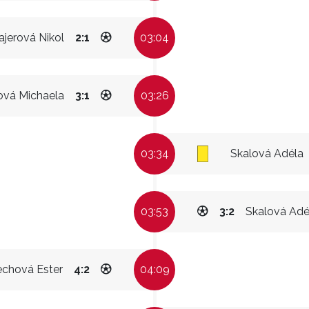
jerová Nikol
2:1
03:04
ová Michaela
3:1
03:26
03:34
Skalová Adéla
03:53
3:2
Skalová Adé
echová Ester
4:2
04:09