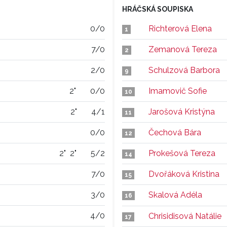
HRÁČSKÁ SOUPISKA
0/0
Richterová Elena
1
7/0
Zemanová Tereza
2
2/0
Schulzová Barbora
9
2"
0/0
Imamovič Sofie
10
2"
4/1
Jarošová Kristýna
11
0/0
Čechová Bára
12
2"
2"
5/2
Prokešová Tereza
14
7/0
Dvořáková Kristina
15
3/0
Skalová Adéla
16
4/0
Chrisidisová Natálie
17