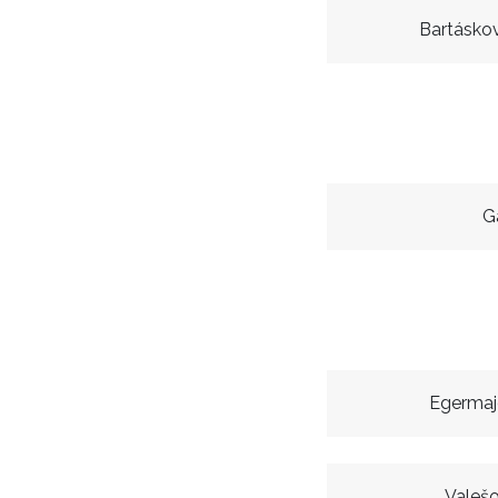
Bartásko
G
Egermaj
Valeš