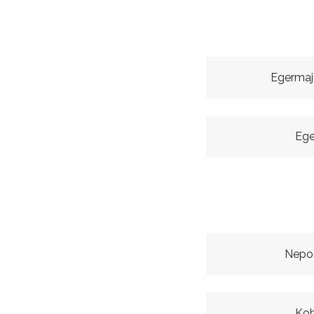
Egermaj
Ege
Nepod
Koh