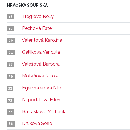
HRÁČSKÁ SOUPISKA
Trégrová Nelly
16
Pechová Ester
19
Valentová Karolína
20
Gallikova Vendula
24
Valešová Barbora
27
Motáňová Nikola
29
Egermajerová Nikol
33
Nepodalová Ellen
73
Bartásková Michaela
81
Drtíková Sofie
86