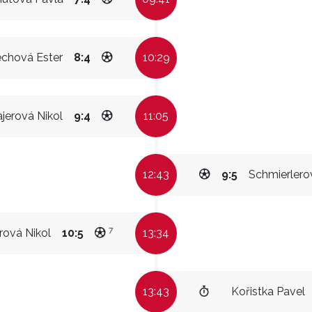
chová Ester
8:4
10:29
jerová Nikol
9:4
11:05
12:43
9:5
Schmierlero
7
rová Nikol
10:5
13:34
13:43
Kořistka Pavel