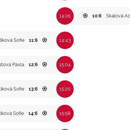
14:05
10:6
Skalová Ad
tíková Sofie
11:6
14:43
tová Pavla
12:6
15:04
tíková Sofie
13:6
15:20
tíková Sofie
14:6
15:58