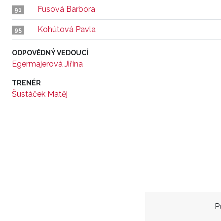
Fusová Barbora
91
Kohútová Pavla
95
ODPOVĚDNÝ VEDOUCÍ
Egermajerová Jiřina
TRENÉR
Šustáček Matěj
P