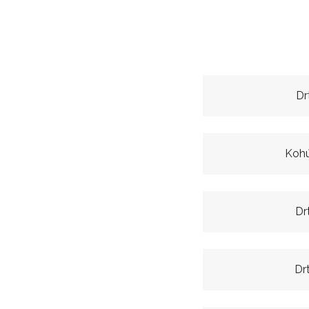
Dr
Kohú
Dr
Dr