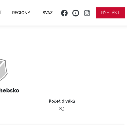
Í
REGIONY
SVAZ
PŘIHLÁSIT
hebsko
Počet diváků
83