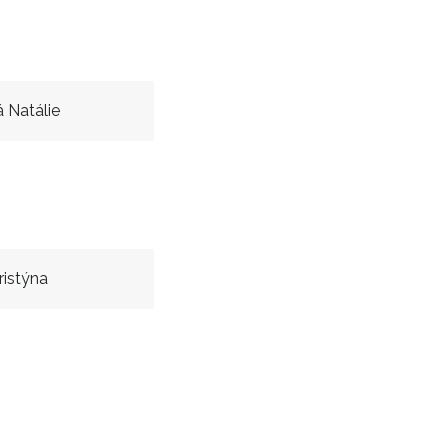
á Natálie
ristýna