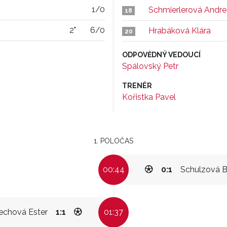
1/0
Schmierlerová Andre
18
2"
6/0
Hrabáková Klára
20
ODPOVĚDNÝ VEDOUCÍ
Spálovský Petr
TRENÉR
Kořistka Pavel
1. POLOČAS
00:44
0:1
Schulzová B
echová Ester
1:1
01:37