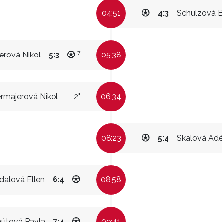
04:51
4:3
Schulzová 
7
erová Nikol
5:3
05:38
rmajerová Nikol
2"
06:34
08:23
5:4
Skalová Adé
alová Ellen
6:4
08:58
útová Pavla
7:4
09:41