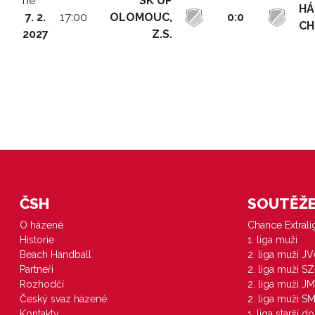
ne
SK UP
HÁ
7. 2.
17:00
OLOMOUC,
0:0
CH
2027
Z.S.
ČSH
SOUTĚŽE 
O házené
Chance Extral
Historie
1. liga muži
Beach Handball
2. liga muži J
Partneři
2. liga muži S
Rozhodčí
2. liga muži JM
Český svaz házené
2. liga muži S
Kontakty
1. liga starší d