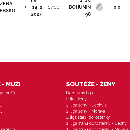
ne
1. SC
ZENÁ
14. 2.
17:00
BOHUMÍN
0:0
EBSKO
2027
98
- MUŽI
SOUTĚŽE - ŽENY
iga mužů
Doprastav liga
1. liga ženy
VČ
2. liga ženy - Čechy 1
ZČ
2. liga ženy - Morava
1. liga starší dorostenky
M
2. liga starší dorostenky - Čechy
orostenci
2. liga starší dorostenky - Morava