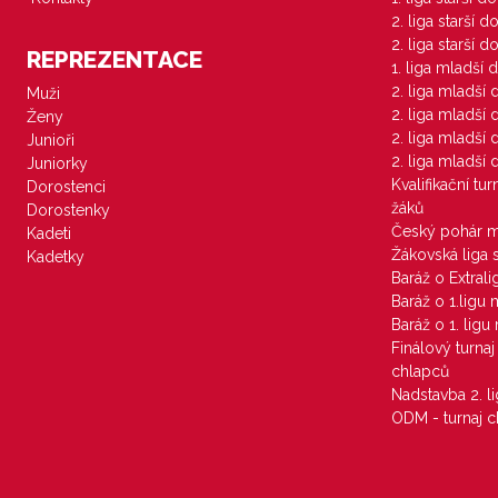
2. liga starší 
2. liga starší 
REPREZENTACE
1. liga mladší 
2. liga mladší
Muži
2. liga mladší
Ženy
2. liga mladší
Junioři
2. liga mladší
Juniorky
Kvalifikační tu
Dorostenci
žáků
Dorostenky
Český pohár 
Kadeti
Žákovská liga 
Kadetky
Baráž o Extral
Baráž o 1.ligu
Baráž o 1. lig
Finálový turna
chlapců
Nadstavba 2. l
ODM - turnaj c