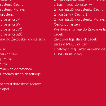
dorostenci Čechy
1. liga mladší dorostenky
dorostenci Morava
2. liga mladší dorostenky Čechy
dorostenci
2. liga ženy - Čechy 2
 dorostenci JM
2. liga mladší dorostenky Morava
 dorostenci SM
Český pohár žen
 dorostenci JVČ
Kvalifikační turnaje do Žákovské li
 dorostenci SZČ
žaček
rnaje do Žákovské ligy starších
Žákovská liga starších žaček
Baráž o MOL Ligu žen
mužů
Finálový turnaj Házenkářského des
starších žáků
ODM - turnaj dívky
igu mužů
 mužů
u mladších dorostenců
j Házenkářského desetiboje
iga starší dorostenci Morava
hlapci