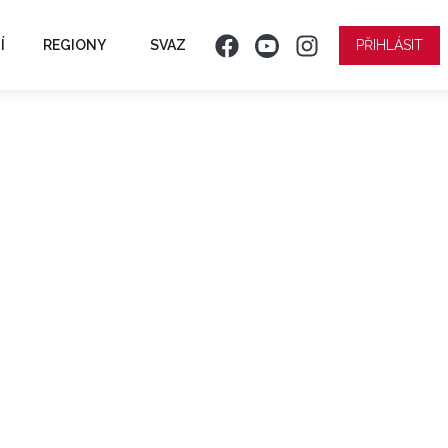
Í
REGIONY
SVAZ
PŘIHLÁSIT