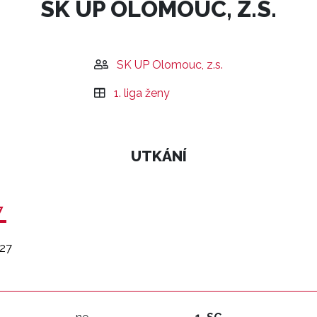
SK UP OLOMOUC, Z.S.
SK UP Olomouc, z.s.
1. liga ženy
UTKÁNÍ
7
27