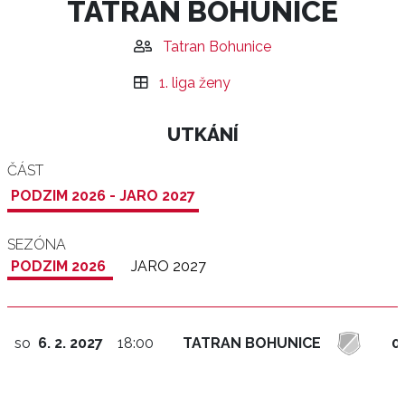
TATRAN BOHUNICE
Tatran Bohunice
1. liga ženy
UTKÁNÍ
ČÁST
PODZIM 2026 - JARO 2027
SEZÓNA
PODZIM 2026
JARO 2027
so
6. 2. 2027
18:00
TATRAN BOHUNICE
0