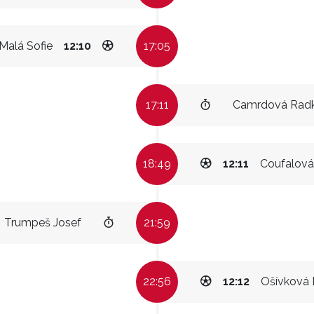
Malá Sofie
12:10
17:05
17:11
Camrdová Rad
18:49
12:11
Coufalov
Trumpeš Josef
21:59
22:56
12:12
Ošívková 