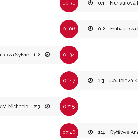
00:30
0:1
Frühaufová 
01:06
0:2
Frühaufová 
mková Sylvie
1:2
01:34
01:47
1:3
Coufalová K
vá Michaela
2:3
02:15
02:48
2:4
Rytířová An