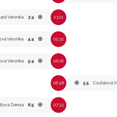
tará Veronika
3:4
03:21
ová Veronika
4:4
05:32
ová Veronika
5:4
06:18
06:48
5:5
Coufalová K
tlová Denisa
6:5
07:33