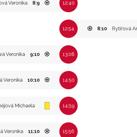
ová Veronika
8:9
12:40
12:54
8:10
Rytířová A
rá Veronika
9:10
13:08
á Veronika
10:10
14:50
ějová Michaela
14:59
á Veronika
11:10
15:56