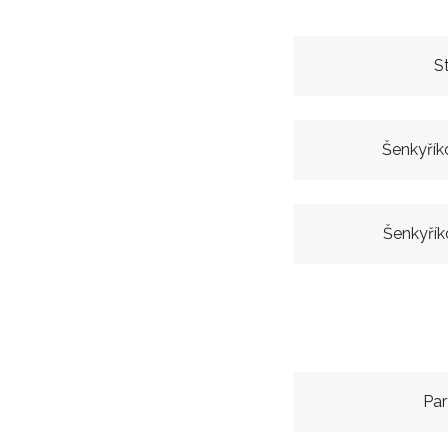
S
Šenkyřík
Šenkyřík
Par