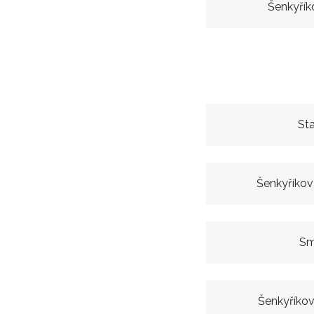
Šenkyřík
Sta
Šenkyříkov
Sm
Šenkyříkov