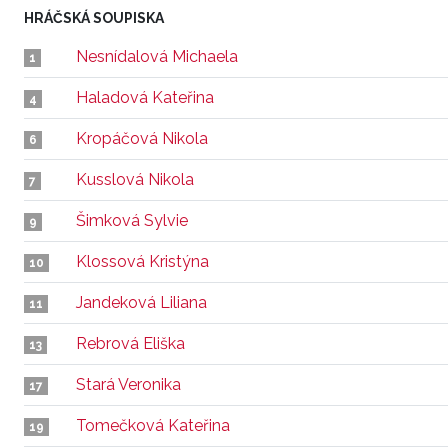
HRÁČSKÁ SOUPISKA
Nesnídalová Michaela
1
Haladová Kateřina
4
Kropáčová Nikola
6
Kusslová Nikola
7
Šimková Sylvie
9
Klossová Kristýna
10
Jandeková Liliana
11
Rebrová Eliška
13
Stará Veronika
17
Tomečková Kateřina
19