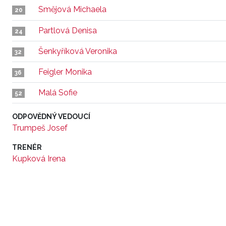
Smějová Michaela
20
Partlová Denisa
24
Šenkyříková Veronika
32
Feigler Monika
36
Malá Sofie
52
ODPOVĚDNÝ VEDOUCÍ
Trumpeš Josef
TRENÉR
Kupková Irena