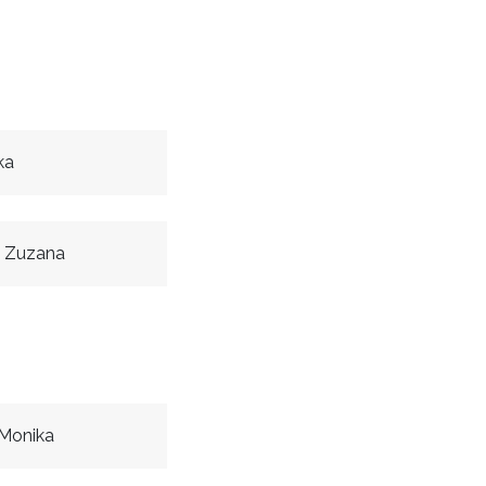
ka
á Zuzana
Monika