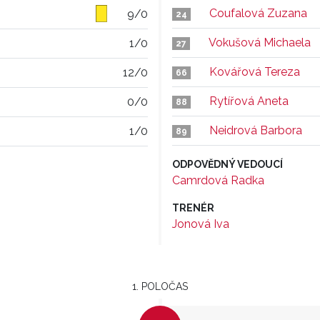
Coufalová Zuzana
9/0
24
Vokušová Michaela
1/0
27
Kovářová Tereza
12/0
66
Rytířová Aneta
0/0
88
Neidrová Barbora
1/0
89
ODPOVĚDNÝ VEDOUCÍ
Camrdová Radka
TRENÉR
Jonová Iva
1. POLOČAS