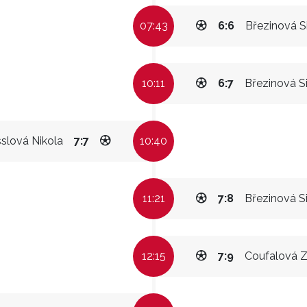
07:43
6:6
Březinová 
10:11
6:7
Březinová 
slová Nikola
7:7
10:40
11:21
7:8
Březinová 
12:15
7:9
Coufalová 