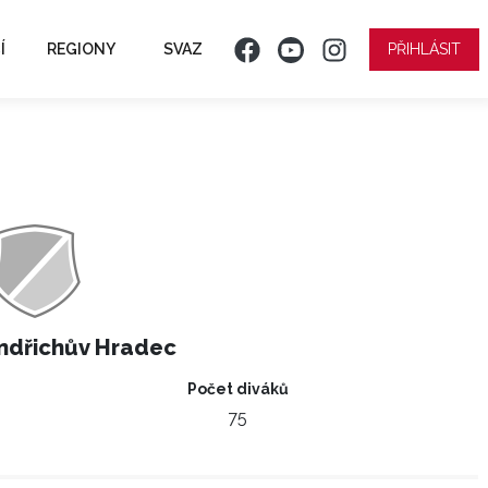
Í
REGIONY
SVAZ
PŘIHLÁSIT
ndřichův Hradec
Počet diváků
75