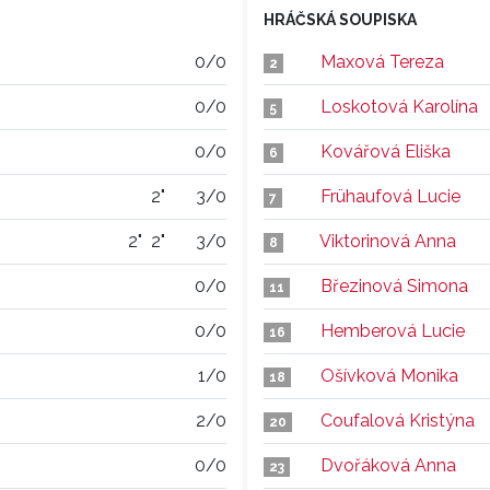
HRÁČSKÁ SOUPISKA
0/0
Maxová Tereza
2
0/0
Loskotová Karolína
5
0/0
Kovářová Eliška
6
2"
3/0
Frühaufová Lucie
7
2"
2"
3/0
Viktorinová Anna
8
0/0
Březinová Simona
11
0/0
Hemberová Lucie
16
1/0
Ošívková Monika
18
2/0
Coufalová Kristýna
20
0/0
Dvořáková Anna
23