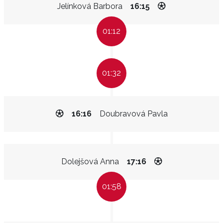
Jelínková Barbora
16:15
01:12
01:32
16:16
Doubravová Pavla
Dolejšová Anna
17:16
01:58