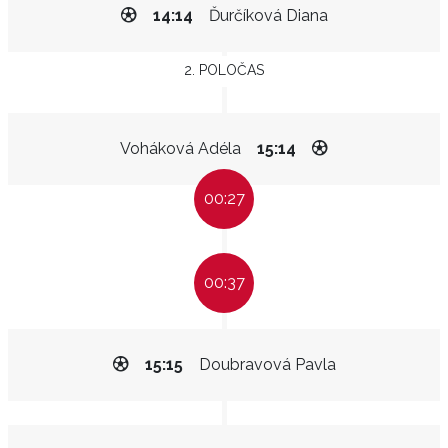
14:14
Ďurčíková Diana
2. POLOČAS
Voháková Adéla
15:14
00:27
00:37
15:15
Doubravová Pavla