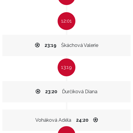
12:01
23:19
Škáchová Valerie
13:19
23:20
Ďurčíková Diana
Voháková Adéla
24:20