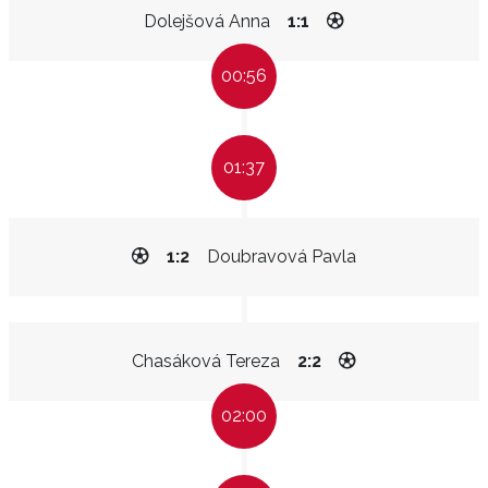
Dolejšová Anna
1:1
00:56
01:37
1:2
Doubravová Pavla
Chasáková Tereza
2:2
02:00