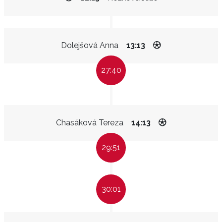
Dolejšová Anna
13:13
27:40
Chasáková Tereza
14:13
29:51
30:01