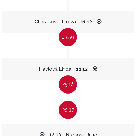
Chasáková Tereza
11:12
23:59
Havlová Linda
12:12
25:16
25:37
12:13
Rožková Julie