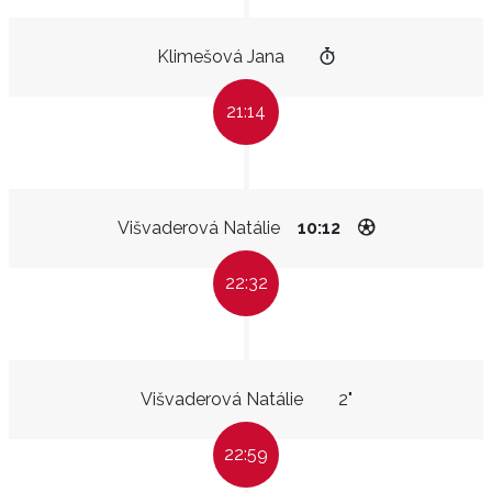
Klimešová Jana
21:14
Višvaderová Natálie
10:12
22:32
Višvaderová Natálie
2"
22:59