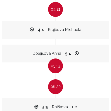
04:21
4:4
Krajčová Michaela
Dolejšová Anna
5:4
05:13
06:22
5:5
Rožková Julie