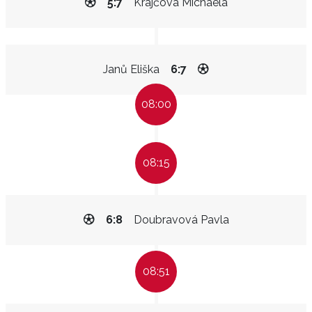
5:7
Krajčová Michaela
Janů Eliška
6:7
08:00
08:15
6:8
Doubravová Pavla
08:51