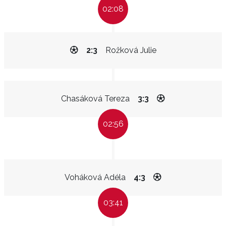
02:08
2:3
Rožková Julie
Chasáková Tereza
3:3
02:56
Voháková Adéla
4:3
03:41