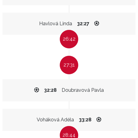
Havlová Linda
32:27
26:42
27:31
32:28
Doubravová Pavla
Voháková Adéla
33:28
28:44