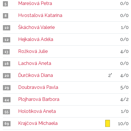
Marešová Petra
0/0
5
Hvostaľová Katarína
0/0
8
Škáchová Valerie
1/0
10
Hejkalová Adéla
0/0
12
Rožková Julie
4/0
13
Lachová Aneta
0/0
16
Ďurčíková Diana
2"
4/0
20
Doubravová Pavla
5/0
29
Plojharová Barbora
4/2
44
Holotíková Aneta
1/0
55
Krajčová Michaela
10/0
69