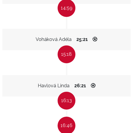
14:59
Voháková Adéla
25:21
15:18
Havlová Linda
26:21
16:13
16:46