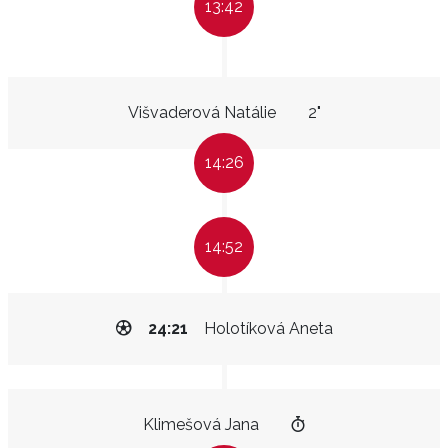
13:42
Višvaderová Natálie
2"
14:26
14:52
24:21
Holotíková Aneta
Klimešová Jana