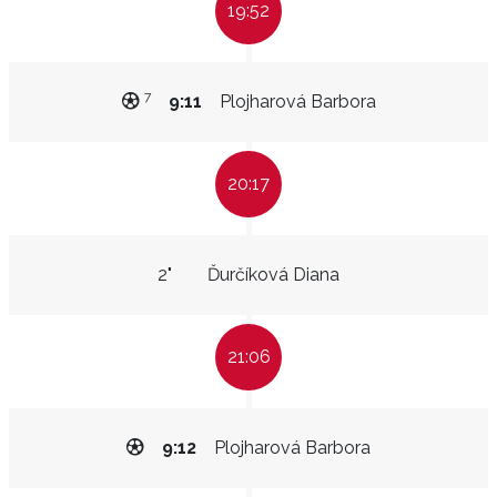
19:52
7
9:11
Plojharová Barbora
20:17
2"
Ďurčíková Diana
21:06
9:12
Plojharová Barbora