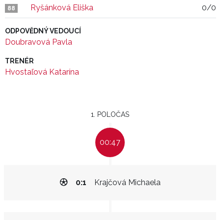
Ryšánková Eliška
0/0
88
ODPOVĚDNÝ VEDOUCÍ
Doubravová Pavla
TRENÉR
Hvostaľová Katarína
1. POLOČAS
00:47
0:1
Krajčová Michaela