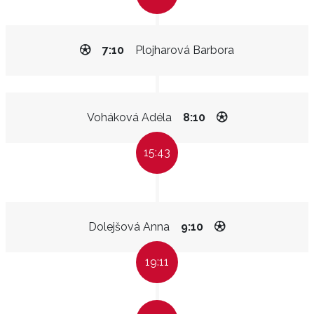
7:10
Plojharová Barbora
Voháková Adéla
8:10
15:43
Dolejšová Anna
9:10
19:11