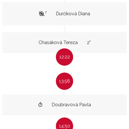
7
Ďurčíková Diana
Chasáková Tereza
2"
12:22
13:58
Doubravová Pavla
14:50