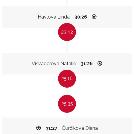
Havlová Linda
30:26
23:42
Višvaderová Natálie
31:26
25:16
25:35
31:27
Ďurčíková Diana