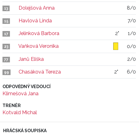
Dolejšová Anna
8/0
13
Havlová Linda
7/0
15
Jelínková Barbora
2"
1/0
17
Vaňková Veronika
0/0
23
Janů Eliška
2/0
77
Chasáková Tereza
2"
6/0
99
ODPOVĚDNÝ VEDOUCÍ
Klimešová Jana
TRENÉR
Kotvald Michal
HRÁČSKÁ SOUPISKA