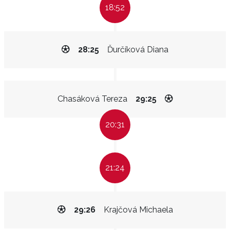
18:52
28:25
Ďurčíková Diana
Chasáková Tereza
29:25
20:31
21:24
29:26
Krajčová Michaela