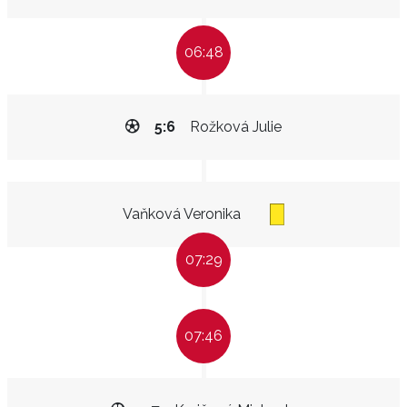
06:48
5:6
Rožková Julie
Vaňková Veronika
07:29
07:46