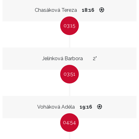
Chasáková Tereza
18:16
03:15
Jelínková Barbora
2"
03:51
Voháková Adéla
19:16
04:54