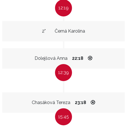
12:19
2"
Černá Karolína
Dolejšová Anna
22:18
12:39
Chasáková Tereza
23:18
15:45