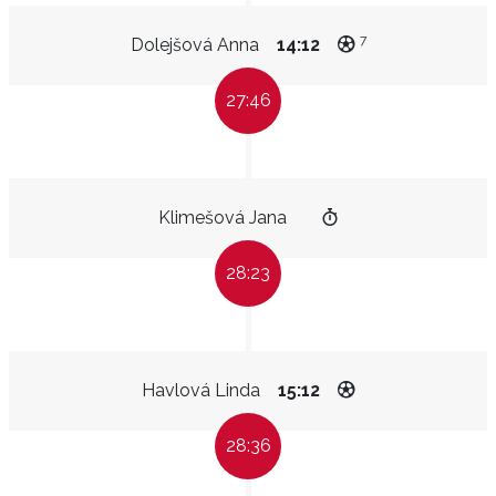
7
Dolejšová Anna
14:12
27:46
Klimešová Jana
28:23
Havlová Linda
15:12
28:36