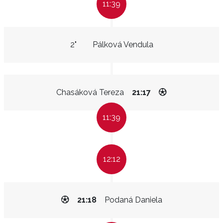
11:39
2"
Pálková Vendula
Chasáková Tereza
21:17
11:39
12:12
21:18
Podaná Daniela