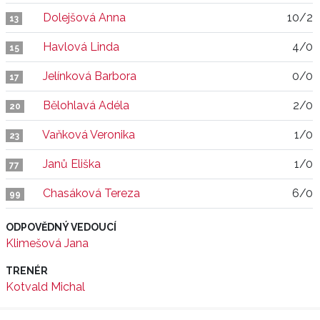
Dolejšová Anna
10/2
13
Havlová Linda
4/0
15
Jelínková Barbora
0/0
17
Bělohlavá Adéla
2/0
20
Vaňková Veronika
1/0
23
Janů Eliška
1/0
77
Chasáková Tereza
6/0
99
ODPOVĚDNÝ VEDOUCÍ
Klimešová Jana
TRENÉR
Kotvald Michal