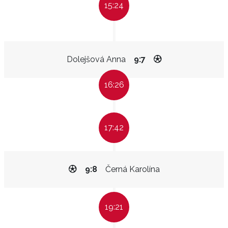
15:24
Dolejšová Anna
9:7
16:26
17:42
9:8
Černá Karolína
19:21