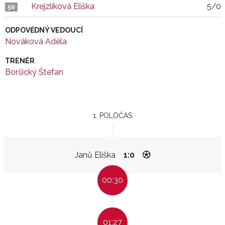
Krejzlíková Eliška
5/0
50
ODPOVĚDNÝ VEDOUCÍ
Nováková Adéla
TRENÉR
Boršický Štefan
1. POLOČAS
Janů Eliška
1:0
00:30
01:27