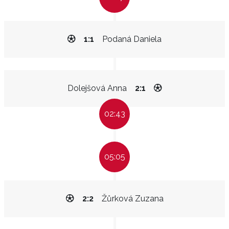
1:1
Podaná Daniela
Dolejšová Anna
2:1
02:43
05:05
2:2
Žůrková Zuzana