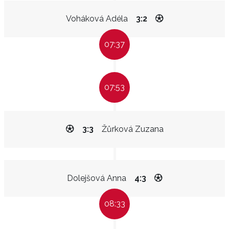
Voháková Adéla
3:2
07:37
07:53
3:3
Žůrková Zuzana
Dolejšová Anna
4:3
08:33