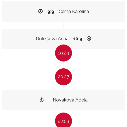
9:9
Černá Karolína
Dolejšová Anna
10:9
19:29
20:27
Nováková Adéla
20:53