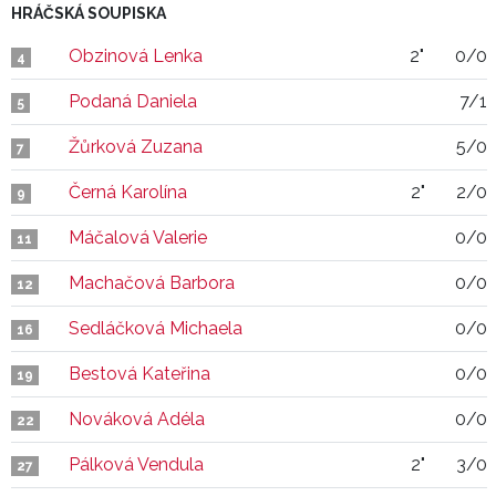
HRÁČSKÁ SOUPISKA
Obzinová Lenka
2"
0/0
4
Podaná Daniela
7/1
5
Žůrková Zuzana
5/0
7
Černá Karolína
2"
2/0
9
Máčalová Valerie
0/0
11
Machačová Barbora
0/0
12
Sedláčková Michaela
0/0
16
Bestová Kateřina
0/0
19
Nováková Adéla
0/0
22
Pálková Vendula
2"
3/0
27