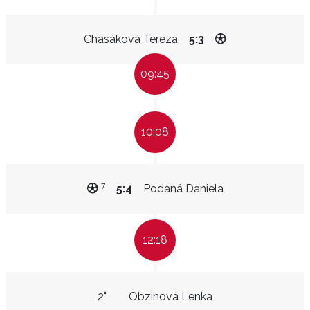
Chasáková Tereza
5:3
09:45
10:08
7
5:4
Podaná Daniela
12:18
2"
Obzinová Lenka