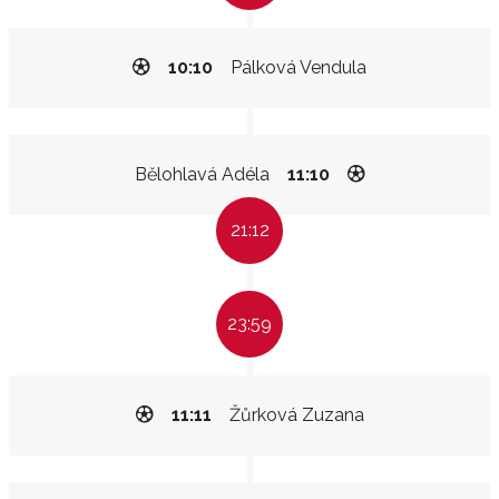
10:10
Pálková Vendula
Bělohlavá Adéla
11:10
21:12
23:59
11:11
Žůrková Zuzana