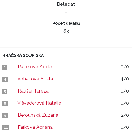
Delegát
–
Počet diváků
63
HRÁČSKÁ SOUPISKA
Pufferová Adéla
0/0
1
Voháková Adéla
4/0
4
Raušer Tereza
0/0
5
Višvaderová Natálie
0/0
8
Berounská Zuzana
2/0
9
Farková Adriana
0/0
11