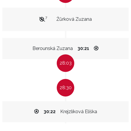
7
Žůrková Zuzana
Berounská Zuzana
30:21
28:03
28:30
30:22
Krejzlíková Eliška