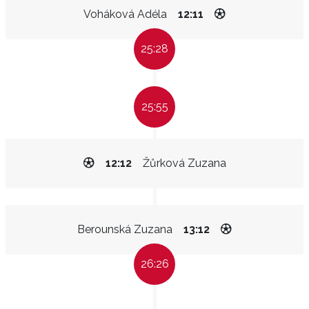
Voháková Adéla
12:11
25:28
25:55
12:12
Žůrková Zuzana
Berounská Zuzana
13:12
26:26