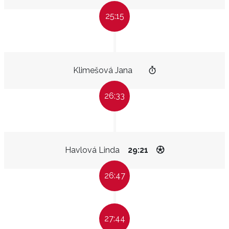
25:15
Klimešová Jana
26:33
Havlová Linda
29:21
26:47
27:44