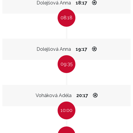
Dolejšová Anna
18:17
08:18
Dolejšová Anna
19:17
09:35
Voháková Adéla
20:17
10:00