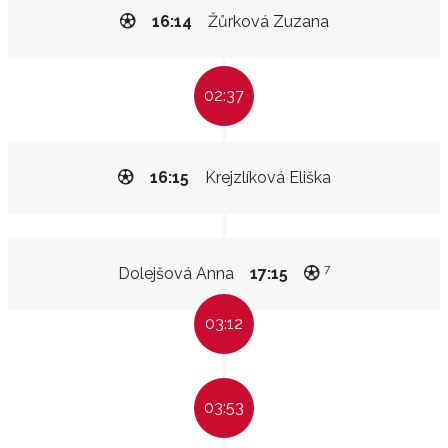
16:14
Žůrková Zuzana
02:37
16:15
Krejzlíková Eliška
7
Dolejšová Anna
17:15
03:12
03:53