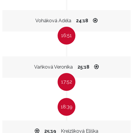
Voháková Adéla
24:18
16:51
Vaňková Veronika
25:18
17:52
18:39
25:19
Krejzlíková Eliška