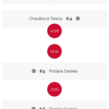
Chasáková Tereza
6:4
12:18
12:41
6:5
Podaná Daniela
13:51