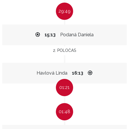
29:49
15:13
Podaná Daniela
2. POLOČAS
Havlová Linda
16:13
01:21
01:48