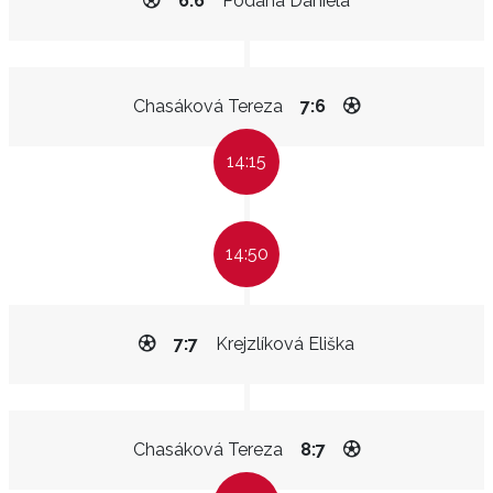
6:6
Podaná Daniela
Chasáková Tereza
7:6
14:15
14:50
7:7
Krejzlíková Eliška
Chasáková Tereza
8:7