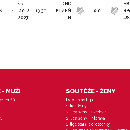
so
DHC
HK
K
20. 2.
13:30
PLZEŇ
0:0
SP
.
2027
B
ÚS
- MUŽI
SOUTĚŽE - ŽENY
iga mužů
Doprastav liga
1. liga ženy
VČ
2. liga ženy - Čechy 1
ZČ
2. liga ženy - Morava
1. liga starší dorostenky