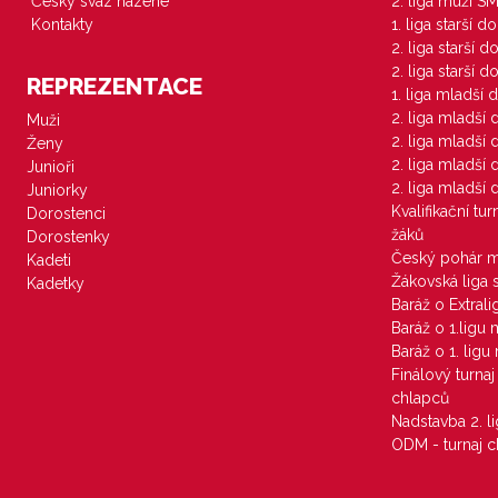
Český svaz házené
2. liga muži S
Kontakty
1. liga starší d
2. liga starší 
2. liga starší 
REPREZENTACE
1. liga mladší 
2. liga mladší
Muži
2. liga mladší
Ženy
2. liga mladší
Junioři
2. liga mladší
Juniorky
Kvalifikační tu
Dorostenci
žáků
Dorostenky
Český pohár 
Kadeti
Žákovská liga 
Kadetky
Baráž o Extral
Baráž o 1.ligu
Baráž o 1. lig
Finálový turna
chlapců
Nadstavba 2. l
ODM - turnaj c