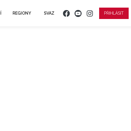
Í
REGIONY
SVAZ
PŘIHLÁSIT