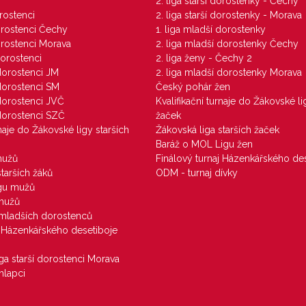
M
2. liga starší dorostenky - Čechy
orostenci
2. liga starší dorostenky - Morava
dorostenci Čechy
1. liga mladší dorostenky
dorostenci Morava
2. liga mladší dorostenky Čechy
dorostenci
2. liga ženy - Čechy 2
 dorostenci JM
2. liga mladší dorostenky Morava
 dorostenci SM
Český pohár žen
 dorostenci JVČ
Kvalifikační turnaje do Žákovské li
 dorostenci SZČ
žaček
rnaje do Žákovské ligy starších
Žákovská liga starších žaček
Baráž o MOL Ligu žen
mužů
Finálový turnaj Házenkářského des
starších žáků
ODM - turnaj dívky
igu mužů
 mužů
u mladších dorostenců
j Házenkářského desetiboje
iga starší dorostenci Morava
hlapci