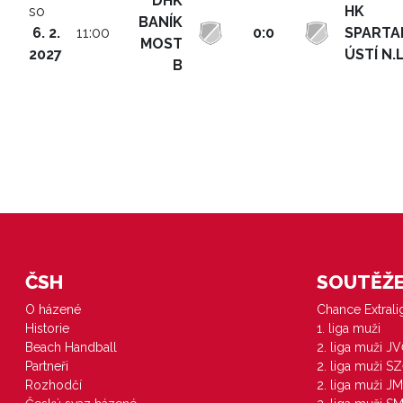
DHK
so
HK
BANÍK
6. 2.
11:00
0:0
SPARTA
MOST
2027
ÚSTÍ N.L
B
ČSH
SOUTĚŽE 
O házené
Chance Extral
Historie
1. liga muži
Beach Handball
2. liga muži J
Partneři
2. liga muži S
Rozhodčí
2. liga muži JM