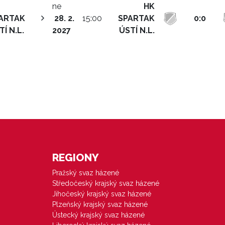
ne
HK
ARTAK
28. 2.
15:00
SPARTAK
0:0
TÍ N.L.
2027
ÚSTÍ N.L.
REGIONY
Pražský svaz házené
Středočeský krajský svaz házené
Jihočeský krajský svaz házené
Plzeňský krajský svaz házené
Ústecký krajský svaz házené