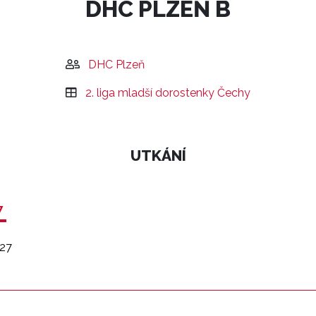
DHC PLZEŇ B
DHC Plzeň
2. liga mladší dorostenky Čechy
UTKÁNÍ
7
27