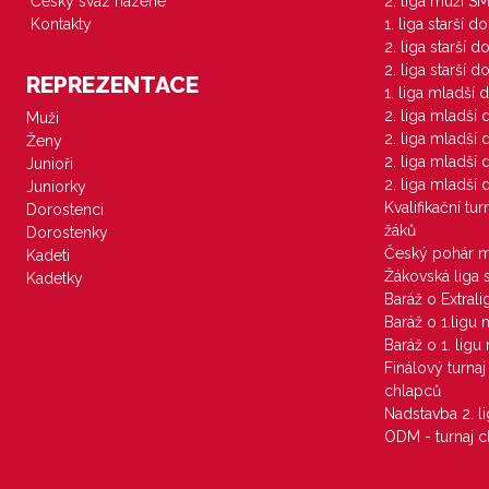
Český svaz házené
2. liga muži S
Kontakty
1. liga starší d
2. liga starší 
2. liga starší 
REPREZENTACE
1. liga mladší 
2. liga mladší
Muži
2. liga mladší
Ženy
2. liga mladší
Junioři
2. liga mladší
Juniorky
Kvalifikační tu
Dorostenci
žáků
Dorostenky
Český pohár 
Kadeti
Žákovská liga 
Kadetky
Baráž o Extral
Baráž o 1.ligu
Baráž o 1. lig
Finálový turna
chlapců
Nadstavba 2. l
ODM - turnaj c