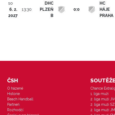
so
DHC
HC
6. 2.
13:30
PLZEŇ
0:0
HÁJE
2027
B
PRAHA
ČSH
SOUTĚŽE 
O házené
Chance Extral
Historie
1. liga muži
Beach Handball
2. liga muži J
Partneři
2. liga muži S
Rozhodčí
2. liga muži JM