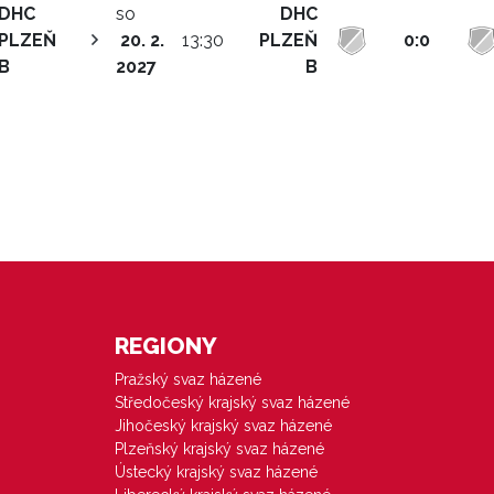
DHC
so
DHC
PLZEŇ
20. 2.
13:30
PLZEŇ
0:0
B
2027
B
REGIONY
Pražský svaz házené
Středočeský krajský svaz házené
Jihočeský krajský svaz házené
Plzeňský krajský svaz házené
Ústecký krajský svaz házené