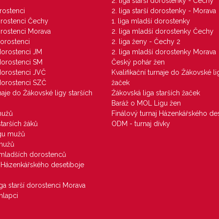
M
2. liga starší dorostenky - Čechy
orostenci
2. liga starší dorostenky - Morava
dorostenci Čechy
1. liga mladší dorostenky
dorostenci Morava
2. liga mladší dorostenky Čechy
dorostenci
2. liga ženy - Čechy 2
 dorostenci JM
2. liga mladší dorostenky Morava
 dorostenci SM
Český pohár žen
 dorostenci JVČ
Kvalifikační turnaje do Žákovské li
 dorostenci SZČ
žaček
rnaje do Žákovské ligy starších
Žákovská liga starších žaček
Baráž o MOL Ligu žen
mužů
Finálový turnaj Házenkářského des
starších žáků
ODM - turnaj dívky
igu mužů
 mužů
u mladších dorostenců
j Házenkářského desetiboje
iga starší dorostenci Morava
hlapci