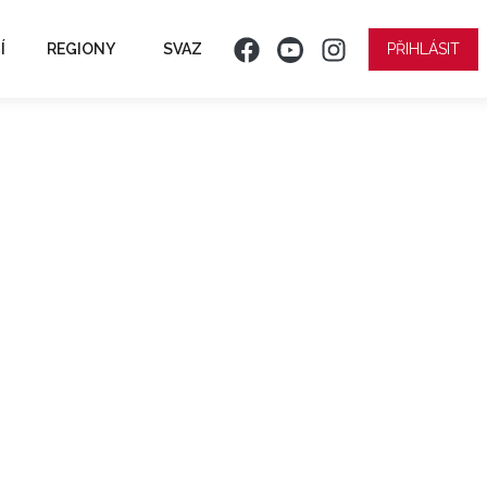
Í
REGIONY
SVAZ
PŘIHLÁSIT