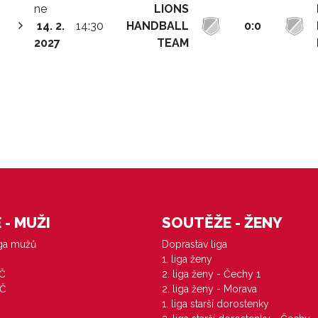
ne
LIONS
14. 2.
14:30
HANDBALL
0:0
2027
TEAM
- MUŽI
SOUTĚŽE - ŽENY
iga mužů
Doprastav liga
1. liga ženy
VČ
2. liga ženy - Čechy 1
ZČ
2. liga ženy - Morava
1. liga starší dorostenky