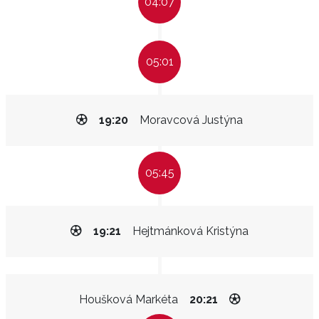
04:07
05:01
19:20
Moravcová Justýna
05:45
19:21
Hejtmánková Kristýna
Houšková Markéta
20:21