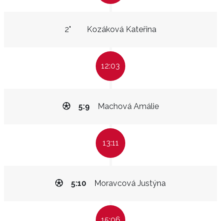
2"
Kozáková Kateřina
12:03
5:9
Machová Amálie
13:11
5:10
Moravcová Justýna
15:06