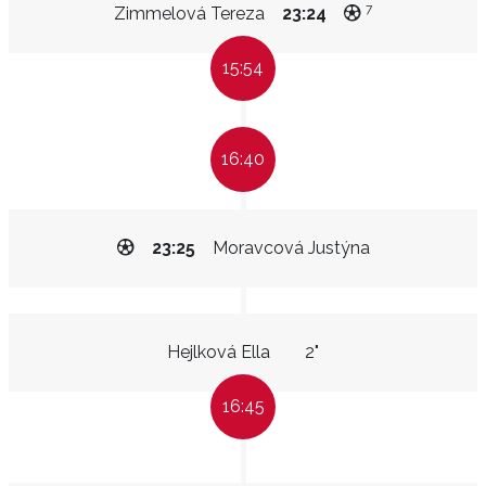
7
Zimmelová Tereza
23:24
15:54
16:40
23:25
Moravcová Justýna
Hejlková Ella
2"
16:45