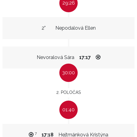
29:26
2"
Nepodalová Ellen
Nevoralová Sára
17:17
30:00
2. POLOČAS
01:40
7
17:18
Hejtmánková Kristýna