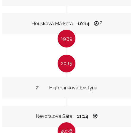
7
Houšková Markéta
10:14
19:39
20:15
2"
Hejtmánková Kristýna
Nevoralová Sára
11:14
20:36