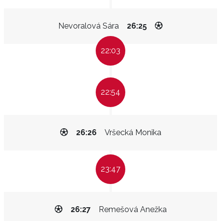
Nevoralová Sára
26:25
22:03
22:54
26:26
Vršecká Monika
23:47
26:27
Remešová Anežka