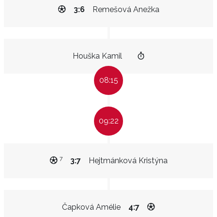
3:6
Remešová Anežka
Houška Kamil
08:15
09:22
7
3:7
Hejtmánková Kristýna
Čapková Amélie
4:7