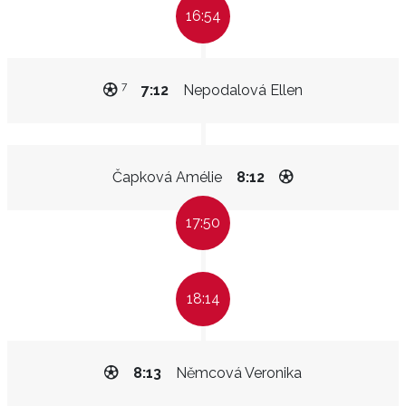
16:54
7
7:12
Nepodalová Ellen
Čapková Amélie
8:12
17:50
18:14
8:13
Němcová Veronika