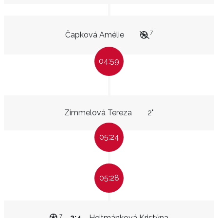
7
Čapková Amélie
04:59
Zimmelová Tereza
2"
05:24
05:28
7
2:4
Hejtmánková Kristýna