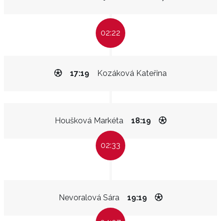
02:22
17:19
Kozáková Kateřina
Houšková Markéta
18:19
02:33
Nevoralová Sára
19:19