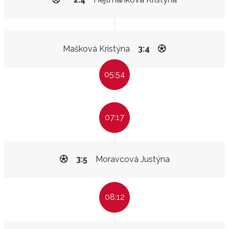
Mašková Kristýna
3:4
05:54
07:17
3:5
Moravcová Justýna
08:12