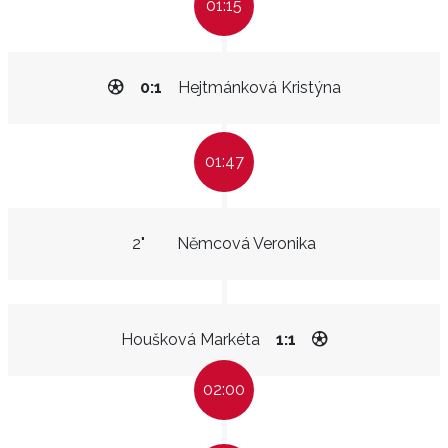
01:15
0:1
Hejtmánková Kristýna
01:47
2"
Němcová Veronika
Houšková Markéta
1:1
02:00