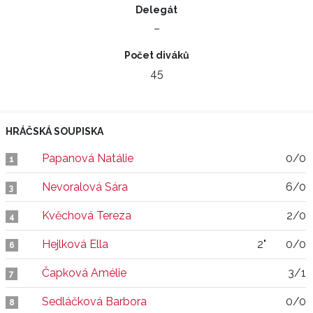
Delegát
–
Počet diváků
45
HRÁČSKÁ SOUPISKA
Papanová Natálie
0/0
1
Nevoralová Sára
6/0
3
Kvěchová Tereza
2/0
4
Hejlková Ella
2"
0/0
6
Čapková Amélie
3/1
7
Sedláčková Barbora
0/0
8