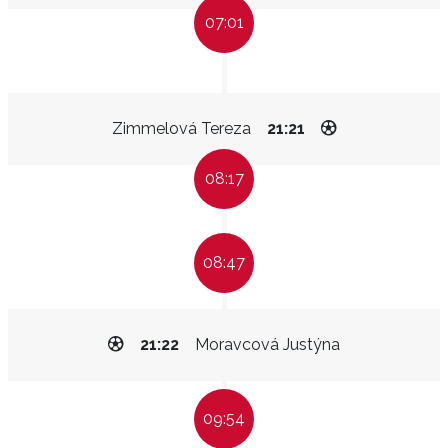
07:01
Zimmelová Tereza
21:21
08:17
08:47
21:22
Moravcová Justýna
09:54