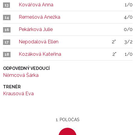
Kovářová Anna
1/0
13
Remešová Anežka
4/0
14
Pekárková Julie
0/0
16
Nepodalová Ellen
2"
3/2
17
Kozáková Kateřina
2"
1/0
18
ODPOVĚDNÝ VEDOUCÍ
Němcová Šárka
TRENÉR
Krausová Eva
1. POLOČAS