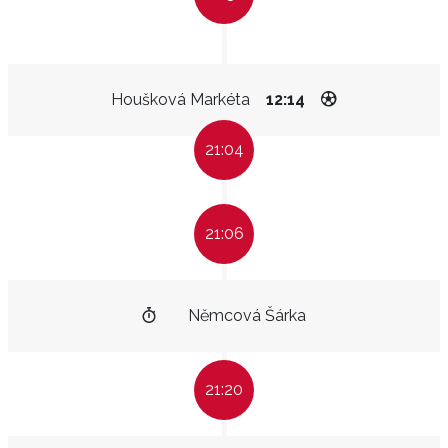
Houšková Markéta
12:14
21:04
21:06
Němcová Šárka
21:20