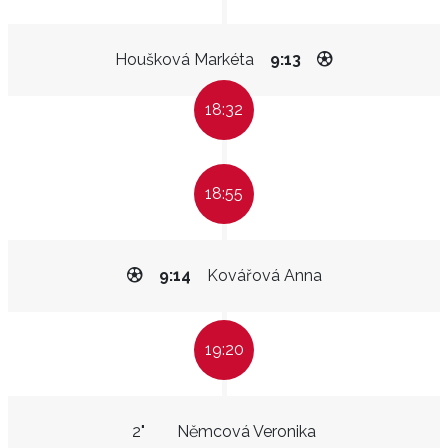
Houšková Markéta
9:13
18:32
18:55
9:14
Kovářová Anna
19:20
2"
Němcová Veronika