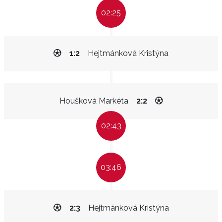
02:25
1:2
Hejtmánková Kristýna
Houšková Markéta
2:2
02:43
03:46
2:3
Hejtmánková Kristýna