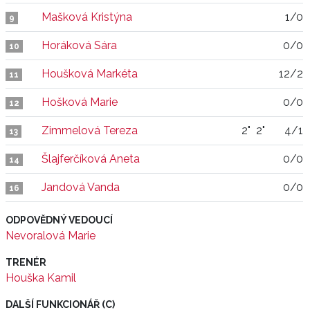
Mašková Kristýna
1/0
9
Horáková Sára
0/0
10
Houšková Markéta
12/2
11
Hošková Marie
0/0
12
Zimmelová Tereza
2"
2"
4/1
13
Šlajferčíková Aneta
0/0
14
Jandová Vanda
0/0
16
ODPOVĚDNÝ VEDOUCÍ
Nevoralová Marie
TRENÉR
Houška Kamil
DALŠÍ FUNKCIONÁŘ (C)