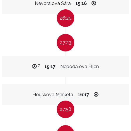
Nevoralová Sára
15:16
26:20
27:23
7
15:17
Nepodalová Ellen
Houšková Markéta
16:17
27:58