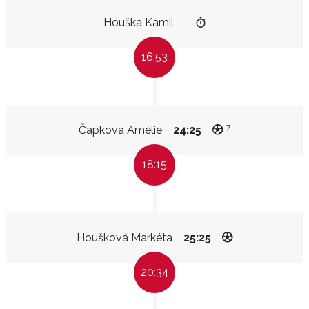
Houška Kamil
16:53
7
Čapková Amélie
24:25
18:15
Houšková Markéta
25:25
20:34