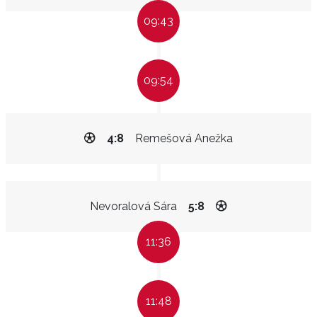
09:43
09:54
4:8
Remešová Anežka
Nevoralová Sára
5:8
11:36
11:48