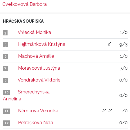
Cvetkovová Barbora
HRÁČSKÁ SOUPISKA
Vršecká Monika
1/0
3
Hejtmánková Kristýna
2"
9/3
5
Machová Amálie
1/0
6
Moravcová Justýna
7/0
7
Vondráková Viktorie
0/0
8
Smerechynska
10
0/0
Anhelina
Němcová Veronika
2"
2"
1/0
11
Petrášková Nela
0/0
12