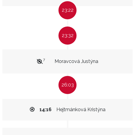
23:22
23:32
7
Moravcová Justýna
26:03
14:16
Hejtmánková Kristýna