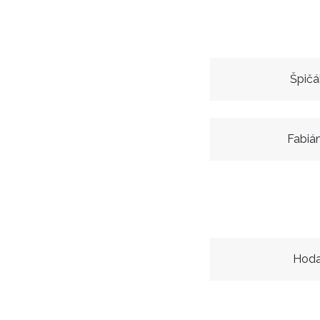
Špičá
Fabiá
Hoda