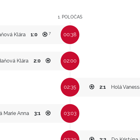
1. POLOČAS
7
ňová Klára
1:0
00:38
aňová Klára
2:0
02:00
02:35
2:1
Holá Vaness
á Marie Anna
3:1
03:03
03:39
3:2
Do Kristýna