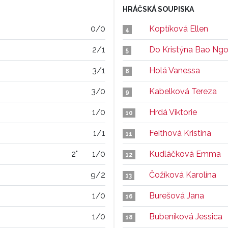
HRÁČSKÁ SOUPISKA
0/0
Koptíková Ellen
4
2/1
Do Kristýna Bao Ng
5
3/1
Holá Vanessa
8
3/0
Kabelková Tereza
9
1/0
Hrdá Viktorie
10
1/1
Feithová Kristina
11
2"
1/0
Kudláčková Emma
12
9/2
Čožíková Karolína
13
1/0
Burešová Jana
16
1/0
Bubeníková Jessica
18