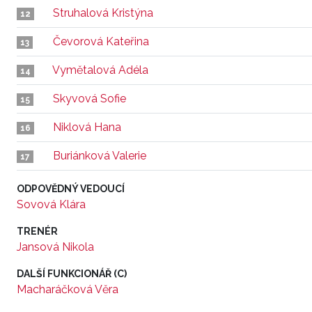
Struhalová Kristýna
12
Čevorová Kateřina
13
Vymětalová Adéla
14
Skyvová Sofie
15
Niklová Hana
16
Buriánková Valerie
17
ODPOVĚDNÝ VEDOUCÍ
Sovová Klára
TRENÉR
Jansová Nikola
DALŠÍ FUNKCIONÁŘ (C)
Macharáčková Věra