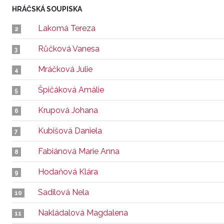
HRÁČSKÁ SOUPISKA
Lakomá Tereza
2
Růčková Vanesa
3
Mráčková Julie
4
Špičáková Amálie
5
Krupová Johana
6
Kubišová Daniela
7
Fabiánová Marie Anna
8
Hodaňová Klára
9
Sadilová Nela
10
Nakládalová Magdalena
11