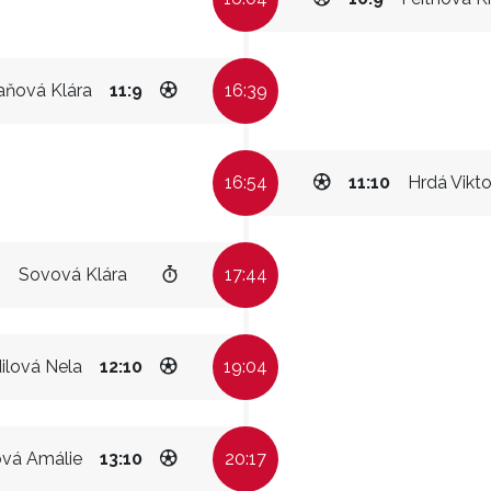
ňová Klára
11:9
16:39
16:54
11:10
Hrdá Vikto
Sovová Klára
17:44
ilová Nela
12:10
19:04
ová Amálie
13:10
20:17