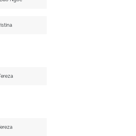
istina
Tereza
ereza