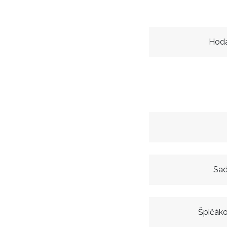
Hoda
Sad
Špičák