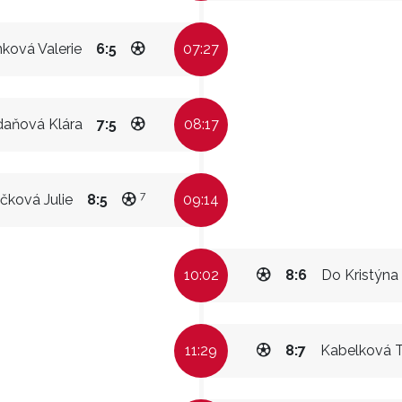
nková Valerie
6:5
07:27
aňová Klára
7:5
08:17
7
čková Julie
8:5
09:14
10:02
8:6
Do Kristýn
11:29
8:7
Kabelková 