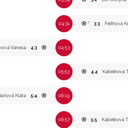
7
04:31
3:3
Feithová Kr
ková Vanesa
4:3
04:53
05:53
4:4
Kabelková 
aňová Klára
5:4
06:19
06:57
5:5
Kabelková T