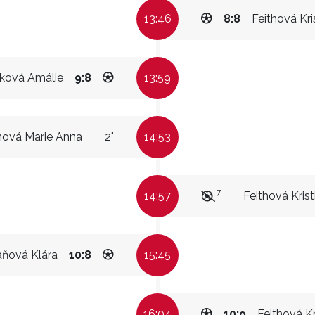
13:46
8:8
Feithová Kri
ková Amálie
9:8
13:59
nová Marie Anna
2"
14:53
7
14:57
Feithová Krist
ňová Klára
10:8
15:45
16:04
10:9
Feithová Kr