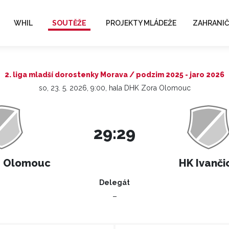
WHIL
SOUTĚŽE
PROJEKTY MLÁDEŽE
ZAHRANIČ
2. liga mladší dorostenky Morava / podzim 2025 - jaro 2026
so, 23. 5. 2026, 9:00, hala DHK Zora Olomouc
29:29
a Olomouc
HK Ivanči
Delegát
–