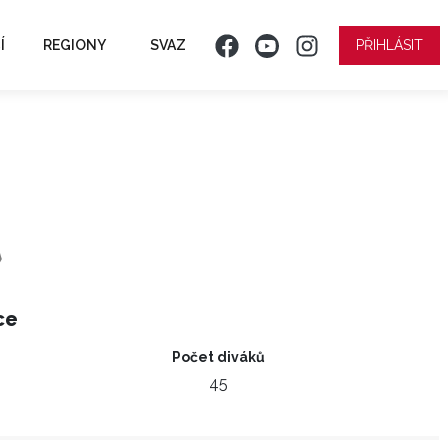
Í
REGIONY
SVAZ
PŘIHLÁSIT
ce
Počet diváků
45