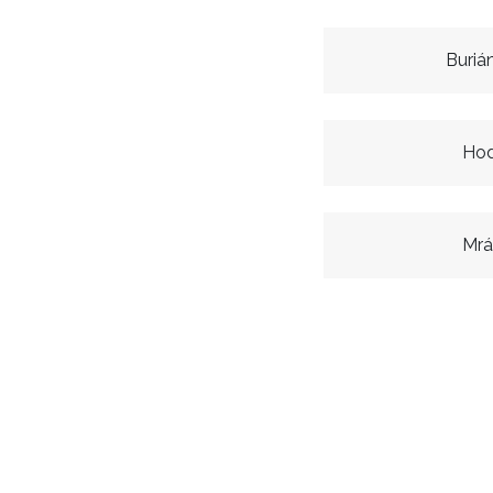
Buriá
Hod
Mrá