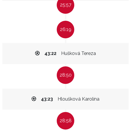
25:57
26:19
43:22
Hušková Tereza
28:50
43:23
Hloušková Karolína
28:58