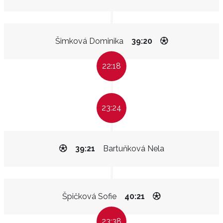
Šimková Dominika
39:20
22:18
23:24
39:21
Bartuňková Nela
Špičková Sofie
40:21
23:38