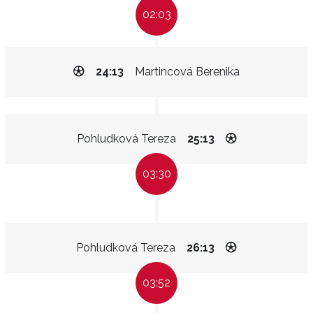
02:03
24:13
Martincová Berenika
Pohludková Tereza
25:13
03:30
Pohludková Tereza
26:13
03:52