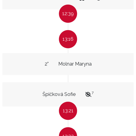
12:39
13:16
2"
Molnar Maryna
7
Špičková Sofie
13:21