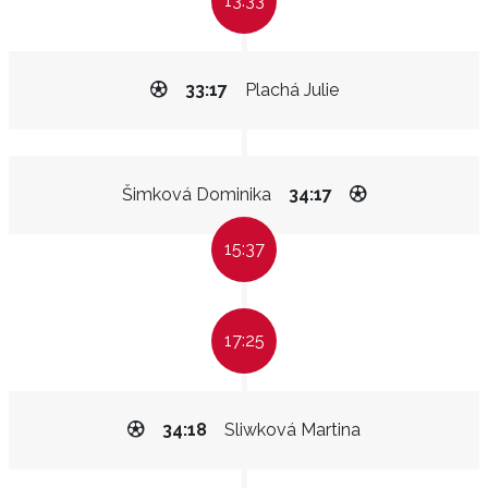
13:33
33:17
Plachá Julie
Šimková Dominika
34:17
15:37
17:25
34:18
Sliwková Martina