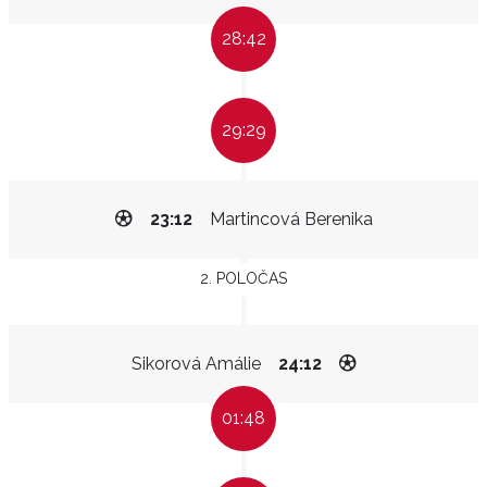
28:42
29:29
23:12
Martincová Berenika
2. POLOČAS
Sikorová Amálie
24:12
01:48