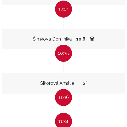
10:14
Šimková Dominika
10:6
10:35
Sikorová Amálie
2"
11:06
11:34