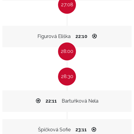
27:08
Figurová Eliška
22:10
28:00
28:30
22:11
Bartuňková Nela
Špičková Sofie
23:11