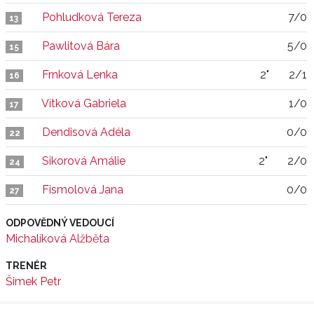
Pohludková Tereza
7/0
13
Pawlitová Bára
5/0
15
Frnková Lenka
2"
2/1
16
Vítková Gabriela
1/0
17
Dendisová Adéla
0/0
22
Sikorová Amálie
2"
2/0
24
Fismolová Jana
0/0
27
ODPOVĚDNÝ VEDOUCÍ
Michalíková Alžběta
TRENÉR
Šimek Petr