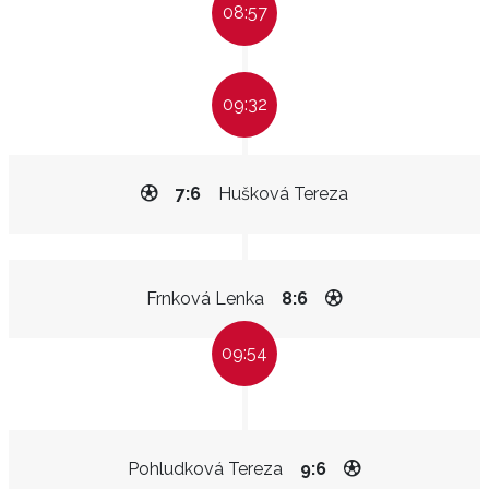
08:57
09:32
7:6
Hušková Tereza
Frnková Lenka
8:6
09:54
Pohludková Tereza
9:6