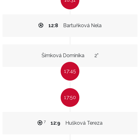
12:8
Bartuňková Nela
Šimková Dominika
2"
17:45
17:50
7
12:9
Hušková Tereza