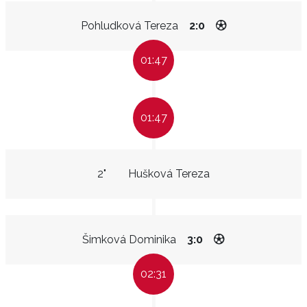
Pohludková Tereza
2:0
01:47
01:47
2"
Hušková Tereza
Šimková Dominika
3:0
02:31