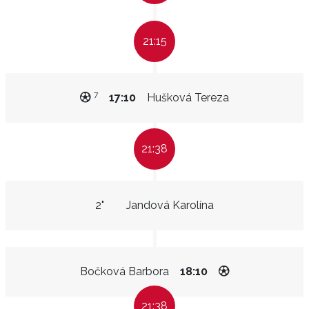
21:15
7
17:10
Hušková Tereza
21:38
2"
Jandová Karolína
Bočková Barbora
18:10
21:38