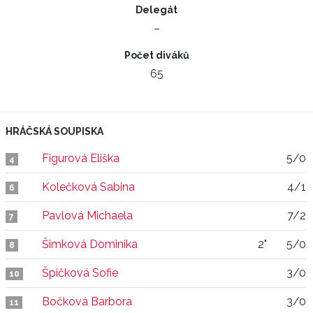
Delegát
–
Počet diváků
65
HRÁČSKÁ SOUPISKA
Figurová Eliška
5/0
4
Kolečková Sabina
4/1
6
Pavlová Michaela
7/2
7
Šimková Dominika
2"
5/0
8
Špičková Sofie
3/0
10
Bočková Barbora
3/0
11