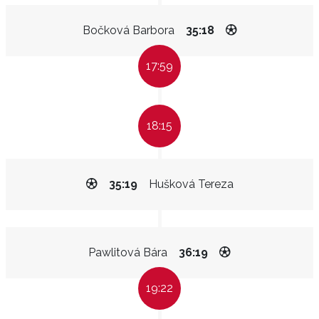
Bočková Barbora
35:18
17:59
18:15
35:19
Hušková Tereza
Pawlitová Bára
36:19
19:22