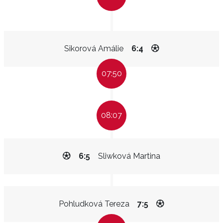
Sikorová Amálie
6:4
07:50
08:07
6:5
Sliwková Martina
Pohludková Tereza
7:5