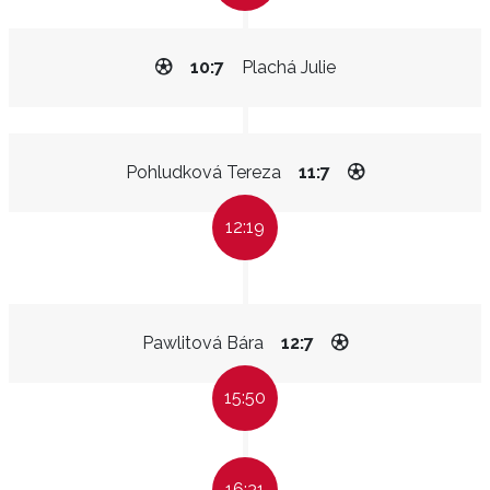
10:7
Plachá Julie
Pohludková Tereza
11:7
12:19
Pawlitová Bára
12:7
15:50
16:31