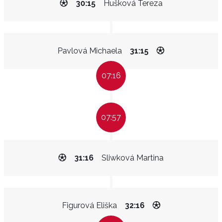
30:15
Hušková Tereza
Pavlová Michaela
31:15
07:16
07:57
31:16
Sliwková Martina
Figurová Eliška
32:16