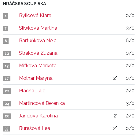
HRÁČSKÁ SOUPISKA
Bylicová Klára
0/0
1
Sliwková Martina
3/0
7
Bartuňková Nela
6/0
8
Straková Zuzana
0/0
12
Mifková Markéta
2/0
13
Molnar Maryna
2"
0/0
17
Plachá Julie
2/0
22
Martincová Berenika
3/0
24
Jandová Karolína
2"
2/0
26
Burešová Lea
2"
0/0
33