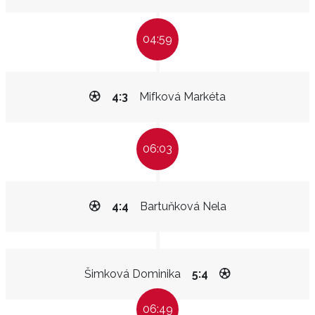
04:59
4:3
Mifková Markéta
06:03
4:4
Bartuňková Nela
Šimková Dominika
5:4
06:49