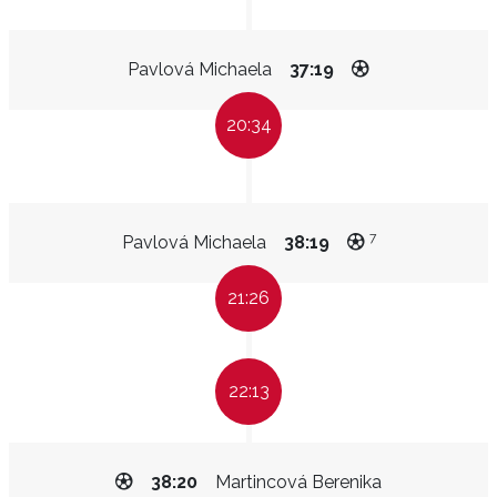
Pavlová Michaela
37:19
20:34
7
Pavlová Michaela
38:19
21:26
22:13
38:20
Martincová Berenika