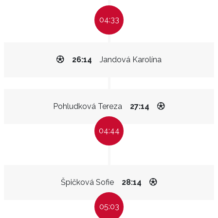
04:33
26:14
Jandová Karolína
Pohludková Tereza
27:14
04:44
Špičková Sofie
28:14
05:03