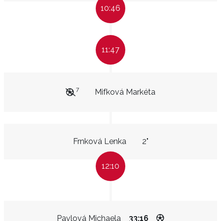
10:46
11:47
7
Mifková Markéta
Frnková Lenka
2"
12:10
Pavlová Michaela
33:16