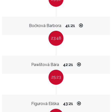
Bočková Barbora
41:21
23:48
Pawlitová Bára
42:21
25:23
Figurová Eliška
43:21