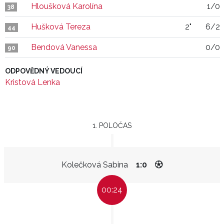
Hloušková Karolína
1/0
38
Hušková Tereza
2"
6/2
44
Bendová Vanessa
0/0
90
ODPOVĚDNÝ VEDOUCÍ
Kristová Lenka
1. POLOČAS
Kolečková Sabina
1:0
00:24