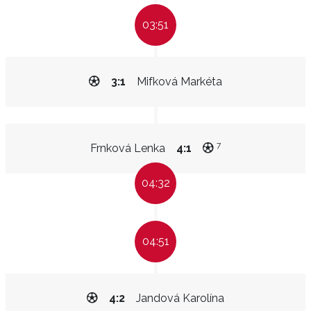
03:51
3:1
Mifková Markéta
7
Frnková Lenka
4:1
04:32
04:51
4:2
Jandová Karolína