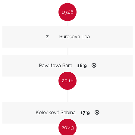
19:26
2"
Burešová Lea
Pawlitová Bára
16:9
20:16
Kolečková Sabina
17:9
20:43