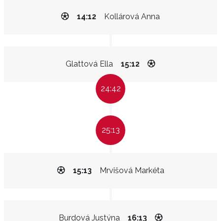
14:12
Kollárová Anna
Glattová Ella
15:12
24:42
25:13
15:13
Mrvišová Markéta
Burdová Justýna
16:13