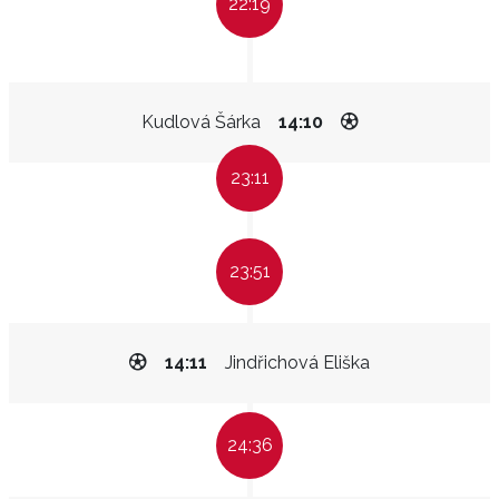
22:19
Kudlová Šárka
14:10
23:11
23:51
14:11
Jindřichová Eliška
24:36