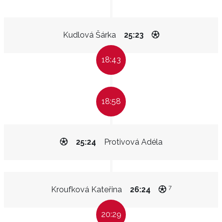
Kudlová Šárka
25:23
18:43
18:58
25:24
Protivová Adéla
7
Kroufková Kateřina
26:24
20:29