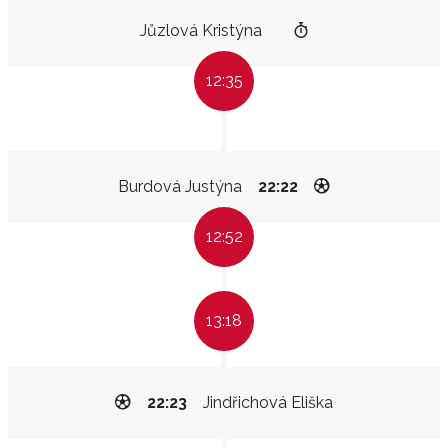
Jůzlová Kristýna
12:35
Burdová Justýna
22:22
12:52
13:18
22:23
Jindřichová Eliška