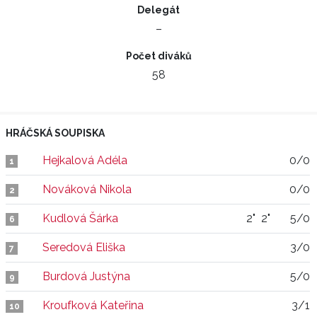
Delegát
–
Počet diváků
58
HRÁČSKÁ SOUPISKA
Hejkalová Adéla
0/0
1
Nováková Nikola
0/0
2
Kudlová Šárka
2"
2"
5/0
6
Seredová Eliška
3/0
7
Burdová Justýna
5/0
9
Kroufková Kateřina
3/1
10