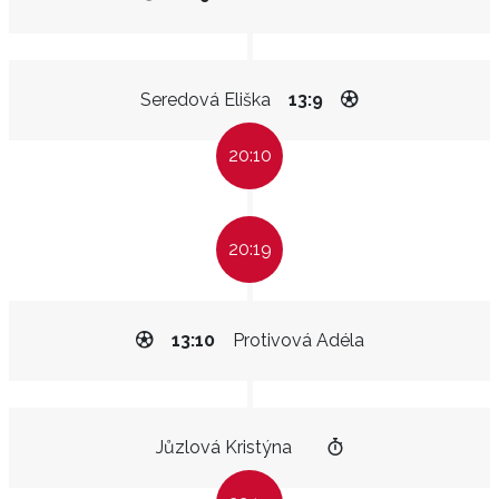
Seredová Eliška
13:9
20:10
20:19
13:10
Protivová Adéla
Jůzlová Kristýna