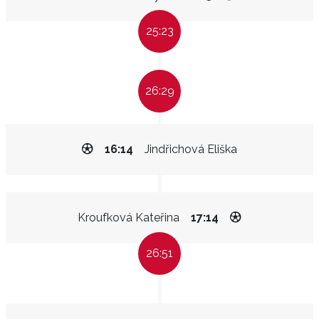
25:23
26:29
16:14
Jindřichová Eliška
Kroufková Kateřina
17:14
26:51