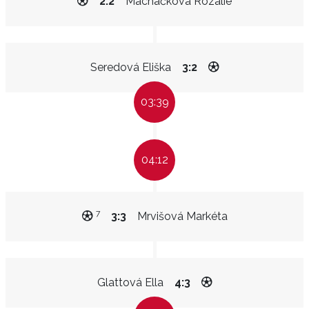
2:2
Macháčková Rozálie
Seredová Eliška
3:2
03:39
04:12
7
3:3
Mrvišová Markéta
Glattová Ella
4:3