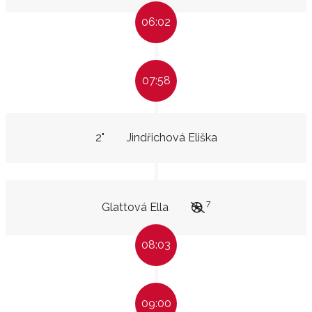
06:02
07:58
2"
Jindřichová Eliška
7
Glattová Ella
08:03
09:00