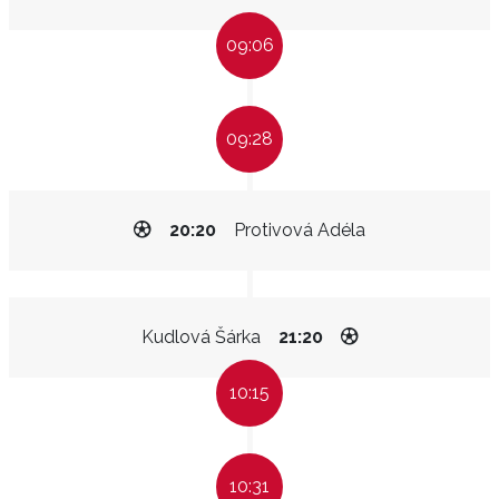
09:06
09:28
20:20
Protivová Adéla
Kudlová Šárka
21:20
10:15
10:31