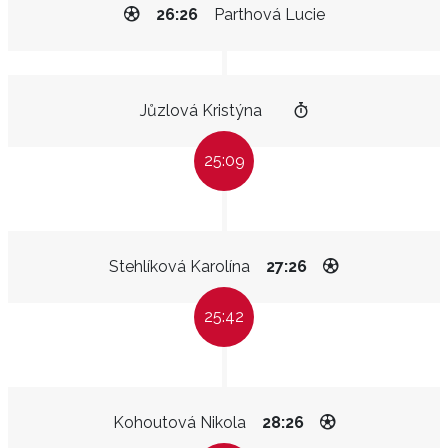
26:26
Parthová Lucie
Jůzlová Kristýna
25:09
Stehlíková Karolína
27:26
25:42
Kohoutová Nikola
28:26