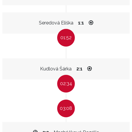
Seredová Eliška
1:1
01:52
Kudlová Šárka
2:1
02:34
03:08