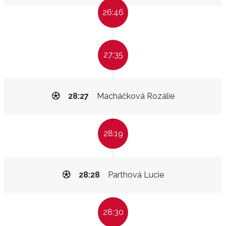
26:46
27:35
28:27
Macháčková Rozálie
28:19
28:28
Parthová Lucie
28:30