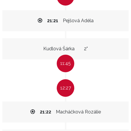
21:21
Pejšová Adéla
Kudlová Šárka
2"
11:45
12:27
21:22
Macháčková Rozálie