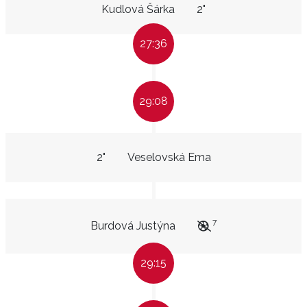
Kudlová Šárka
2"
27:36
29:08
2"
Veselovská Ema
7
Burdová Justýna
29:15