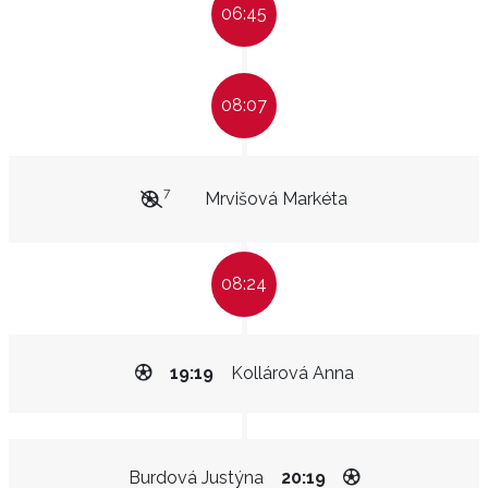
06:45
08:07
7
Mrvišová Markéta
08:24
19:19
Kollárová Anna
Burdová Justýna
20:19