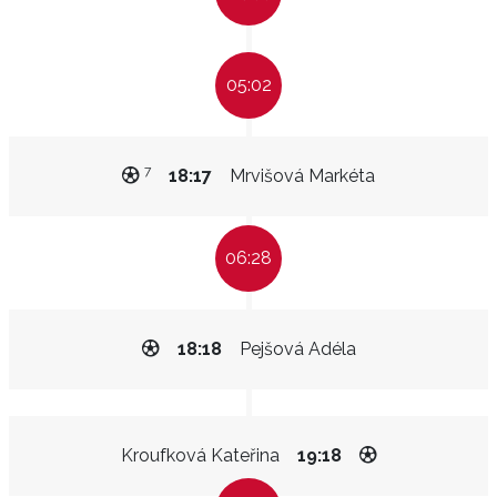
05:02
7
18:17
Mrvišová Markéta
06:28
18:18
Pejšová Adéla
Kroufková Kateřina
19:18