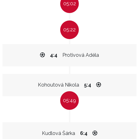
05:02
05:22
4:4
Protivová Adéla
Kohoutová Nikola
5:4
05:49
Kudlová Šárka
6:4