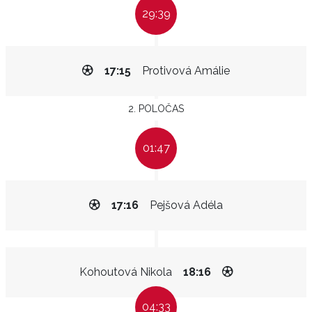
29:39
17:15
Protivová Amálie
2. POLOČAS
01:47
17:16
Pejšová Adéla
Kohoutová Nikola
18:16
04:33