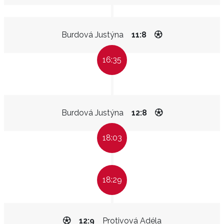
Burdová Justýna
11:8
16:35
Burdová Justýna
12:8
18:03
18:29
12:9
Protivová Adéla