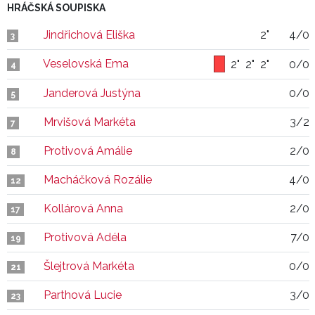
HRÁČSKÁ SOUPISKA
Jindřichová Eliška
2"
4/0
3
Veselovská Ema
2"
2"
2"
0/0
4
Janderová Justýna
0/0
5
Mrvišová Markéta
3/2
7
Protivová Amálie
2/0
8
Macháčková Rozálie
4/0
12
Kollárová Anna
2/0
17
Protivová Adéla
7/0
19
Šlejtrová Markéta
0/0
21
Parthová Lucie
3/0
23