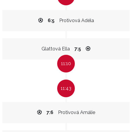
6:5
Protivová Adéla
Glattová Ella
7:5
11:10
11:43
7:6
Protivová Amálie