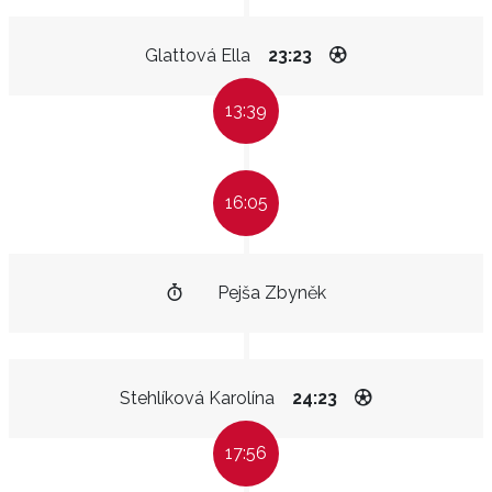
Glattová Ella
23:23
13:39
16:05
Pejša Zbyněk
Stehlíková Karolína
24:23
17:56