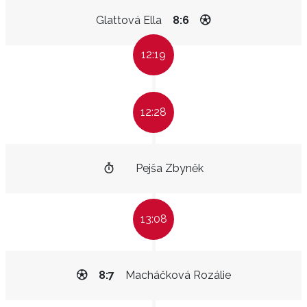
Glattová Ella
8:6
12:19
12:28
Pejša Zbyněk
13:08
8:7
Macháčková Rozálie