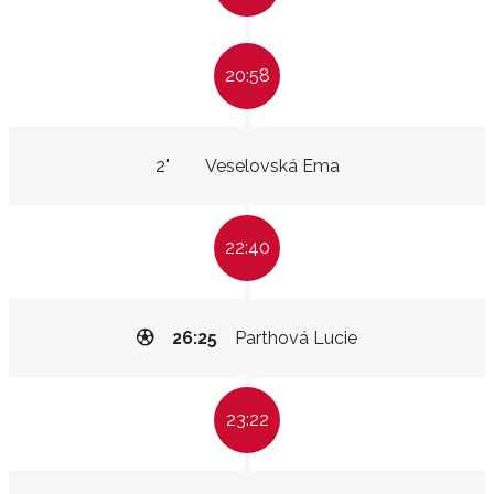
20:58
2"
Veselovská Ema
22:40
26:25
Parthová Lucie
23:22