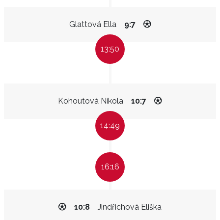
Glattová Ella
9:7
13:50
Kohoutová Nikola
10:7
14:49
16:16
10:8
Jindřichová Eliška