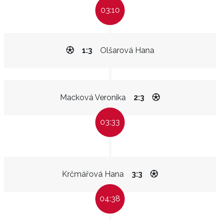
03:10
1:3
Olšarová Hana
Macková Veronika
2:3
03:33
Krčmářová Hana
3:3
04:38