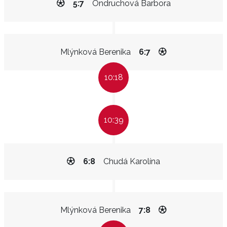
5:7
Ondruchová Barbora
Mlýnková Berenika
6:7
10:18
10:39
6:8
Chudá Karolína
Mlýnková Berenika
7:8