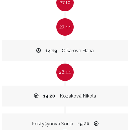
27:10
27:44
14:19
Olšarová Hana
28:44
14:20
Kozáková Nikola
Kostyšynová Sonja
15:20