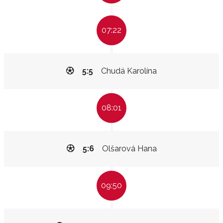
07:22
5:5
Chudá Karolína
08:01
5:6
Olšarová Hana
09:50