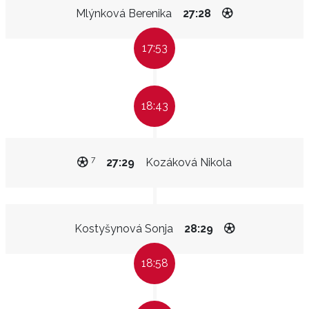
Mlýnková Berenika
27:28
17:53
18:43
7
27:29
Kozáková Nikola
Kostyšynová Sonja
28:29
18:58