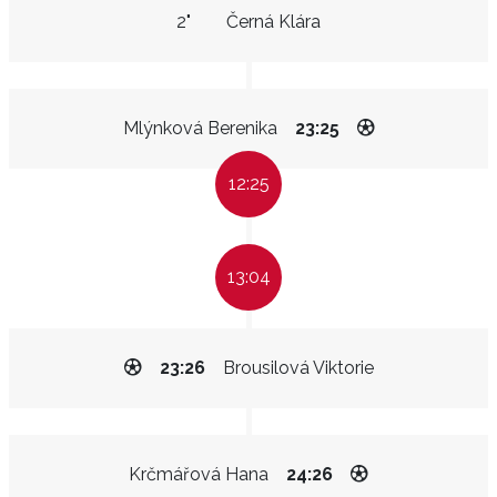
2"
Černá Klára
Mlýnková Berenika
23:25
12:25
13:04
23:26
Brousilová Viktorie
Krčmářová Hana
24:26