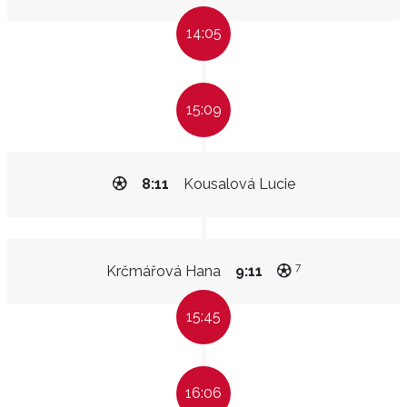
14:05
15:09
8:11
Kousalová Lucie
7
Krčmářová Hana
9:11
15:45
16:06