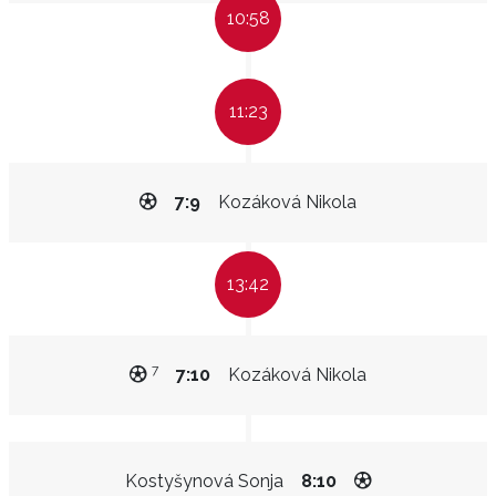
10:58
11:23
7:9
Kozáková Nikola
13:42
7
7:10
Kozáková Nikola
Kostyšynová Sonja
8:10