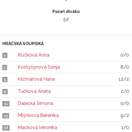
–
Počet diváků
52
HRÁČSKÁ SOUPISKA
Růčková Anna
0/0
1
Kostyšynová Sonja
8/0
3
Krčmářová Hana
12/2
5
Tučková Aneta
2/0
9
Dalecká Simona
0/0
11
Mlýnková Berenika
9/2
13
Macková Veronika
1/0
18