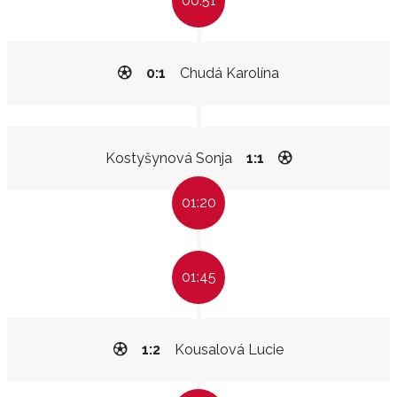
00:51
0:1
Chudá Karolína
Kostyšynová Sonja
1:1
01:20
01:45
1:2
Kousalová Lucie