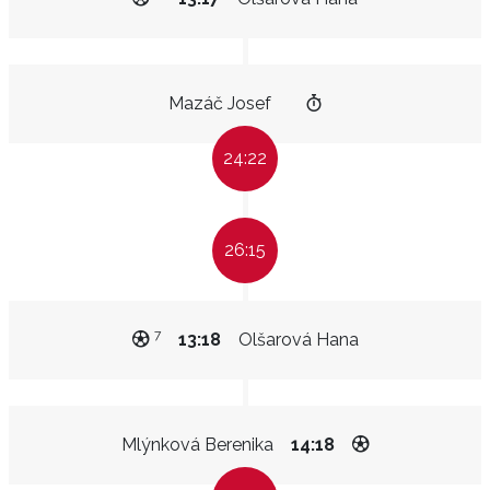
Mazáč Josef
24:22
26:15
7
13:18
Olšarová Hana
Mlýnková Berenika
14:18