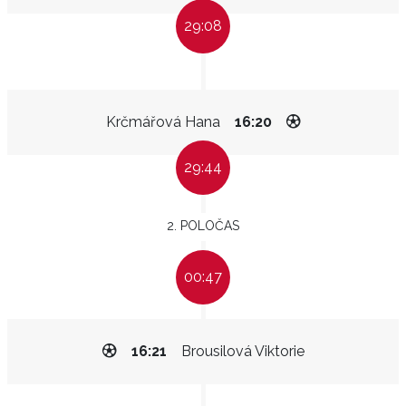
29:08
Krčmářová Hana
16:20
29:44
2. POLOČAS
00:47
16:21
Brousilová Viktorie