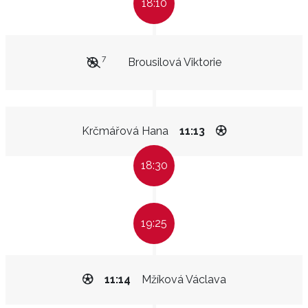
18:10
7
Brousilová Viktorie
Krčmářová Hana
11:13
18:30
19:25
11:14
Mžíková Václava