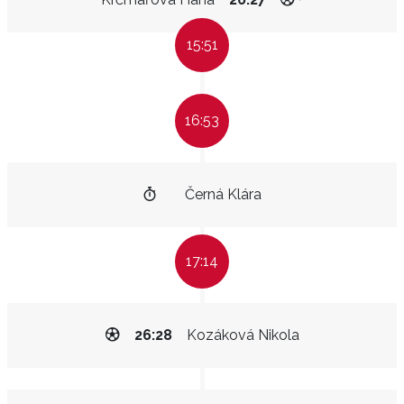
15:51
16:53
Černá Klára
17:14
26:28
Kozáková Nikola