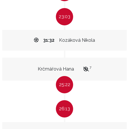
23:03
31:32
Kozáková Nikola
7
Krčmářová Hana
25:22
26:13