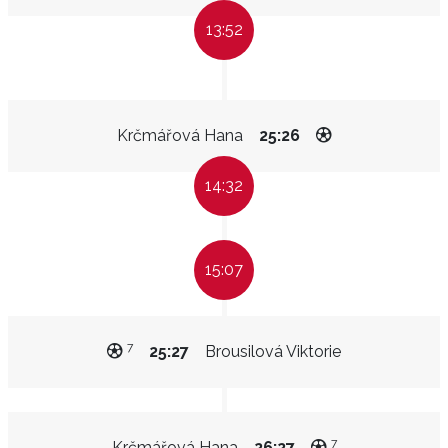
13:52
Krčmářová Hana
25:26
14:32
15:07
7
25:27
Brousilová Viktorie
7
Krčmářová Hana
26:27