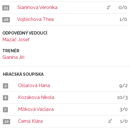
Slaninová Veronika
2"
0/0
23
Vojtěchová Thea
1/0
26
ODPOVĚDNÝ VEDOUCÍ
Mazáč Josef
TRENÉR
Slanina Jiří
HRÁČSKÁ SOUPISKA
Olšarová Hana
9/2
2
Kozáková Nikola
10/3
6
Mžíková Václava
3/0
7
Černá Klára
2"
1/0
10