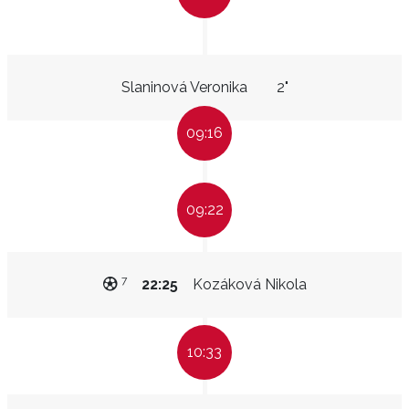
Slaninová Veronika
2"
09:16
09:22
7
22:25
Kozáková Nikola
10:33