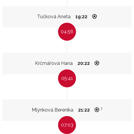
Tučková Aneta
19:22
04:56
Krčmářová Hana
20:22
05:41
7
Mlýnková Berenika
21:22
07:03