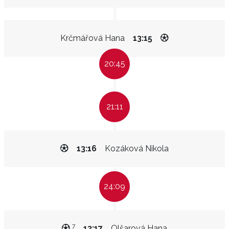
Krčmářová Hana
13:15
20:45
21:11
13:16
Kozáková Nikola
24:09
7
13:17
Olšarová Hana