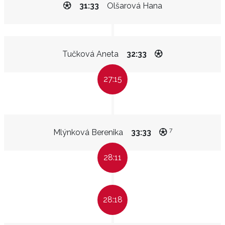
31:33
Olšarová Hana
Tučková Aneta
32:33
27:15
7
Mlýnková Berenika
33:33
28:11
28:18