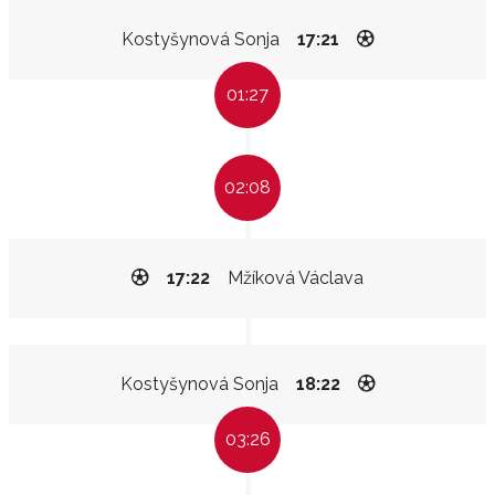
Kostyšynová Sonja
17:21
01:27
02:08
17:22
Mžíková Václava
Kostyšynová Sonja
18:22
03:26