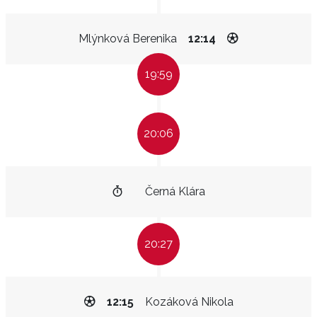
Mlýnková Berenika
12:14
19:59
20:06
Černá Klára
20:27
12:15
Kozáková Nikola