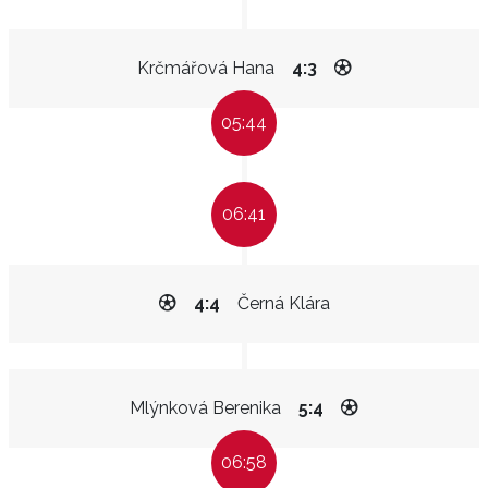
Krčmářová Hana
4:3
05:44
06:41
4:4
Černá Klára
Mlýnková Berenika
5:4
06:58