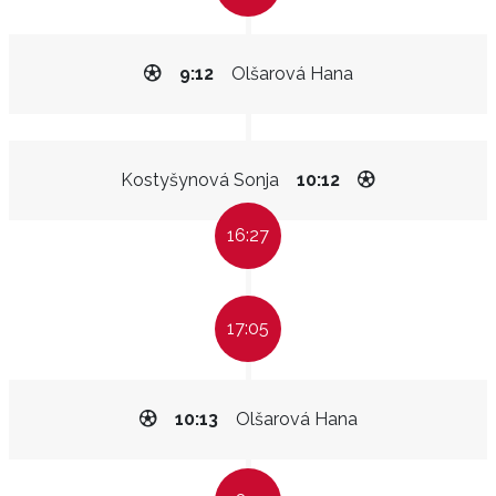
9:12
Olšarová Hana
Kostyšynová Sonja
10:12
16:27
17:05
10:13
Olšarová Hana