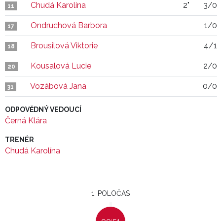
Chudá Karolína
2"
3/0
11
Ondruchová Barbora
1/0
17
Brousilová Viktorie
4/1
18
Kousalová Lucie
2/0
20
Vozábová Jana
0/0
31
ODPOVĚDNÝ VEDOUCÍ
Černá Klára
TRENÉR
Chudá Karolína
1. POLOČAS