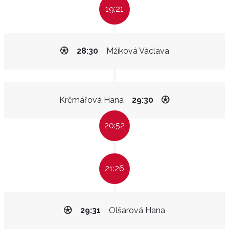
19:21
28:30
Mžíková Václava
Krčmářová Hana
29:30
20:52
21:26
29:31
Olšarová Hana