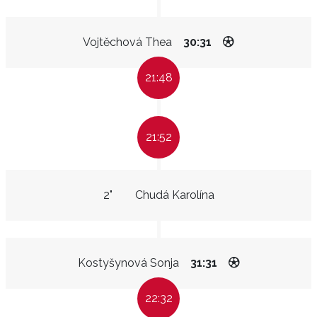
Vojtěchová Thea
30:31
21:48
21:52
2"
Chudá Karolína
Kostyšynová Sonja
31:31
22:32