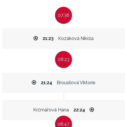
07:38
21:23
Kozáková Nikola
08:23
21:24
Brousilová Viktorie
Krčmářová Hana
22:24
08:47