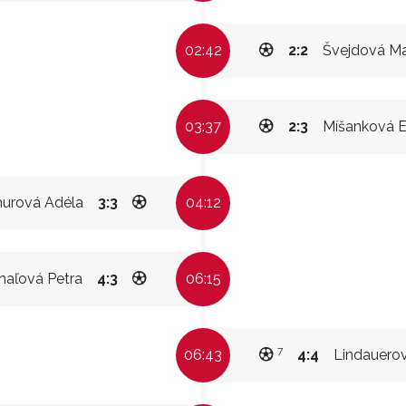
02:42
2:2
Švejdová Ma
03:37
2:3
Míšanková E
urová Adéla
3:3
04:12
haľová Petra
4:3
06:15
7
06:43
4:4
Lindauero