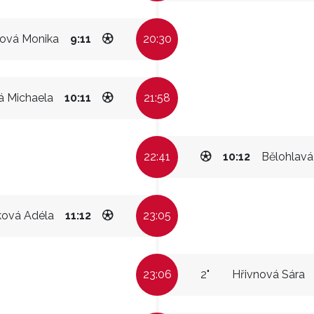
vá Monika
9:11
20:30
á Michaela
10:11
21:58
22:41
10:12
Bělohlavá
ková Adéla
11:12
23:05
23:06
2"
Hřivnová Sára