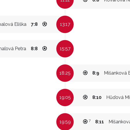
balová Eliška
7:8
13:17
haľová Petra
8:8
15:57
18:25
8:9
Míšanková E
19:05
8:10
Hůďová Mi
7
19:59
8:11
Míšanková