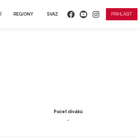
Í
REGIONY
SVAZ
PŘIHLÁSIT
Počet diváků
–