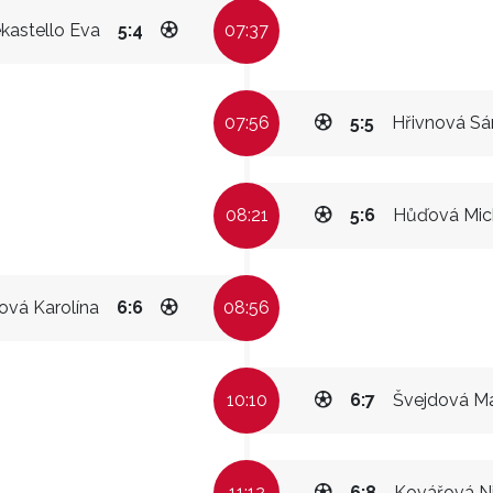
kastello Eva
5:4
07:37
07:56
5:5
Hřivnová Sá
08:21
5:6
Hůďová Mic
ová Karolína
6:6
08:56
10:10
6:7
Švejdová M
11:12
6:8
Kovářová N