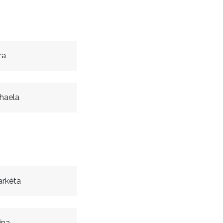
ra
haela
arkéta
ina