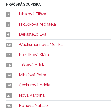
HRÁČSKÁ SOUPISKA
Líbalová Eliška
2
Hrdličková Michaela
3
Dekastello Eva
6
Wachsmannová Monika
10
Kozelková Klára
11
Jašková Adéla
19
Mihaľová Petra
20
Čechurová Adéla
26
Nová Karolína
27
Reinová Natalie
91