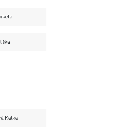
rkéta
liška
vá Katka