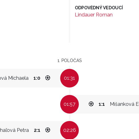
ODPOVĚDNÝ VEDOUCÍ
Lindauer Roman
1. POLOČAS
ová Michaela
1:0
01:31
01:57
1:1
Míšanková El
haľová Petra
2:1
02:26