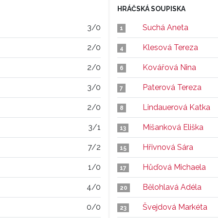
HRÁČSKÁ SOUPISKA
3/0
Suchá Aneta
1
2/0
Klesová Tereza
4
2/0
Kovářová Nina
6
3/0
Paterová Tereza
7
2/0
Lindauerová Katka
8
3/1
Míšanková Eliška
13
7/2
Hřivnová Sára
15
1/0
Hůďová Michaela
17
4/0
Bělohlavá Adéla
20
0/0
Švejdová Markéta
23