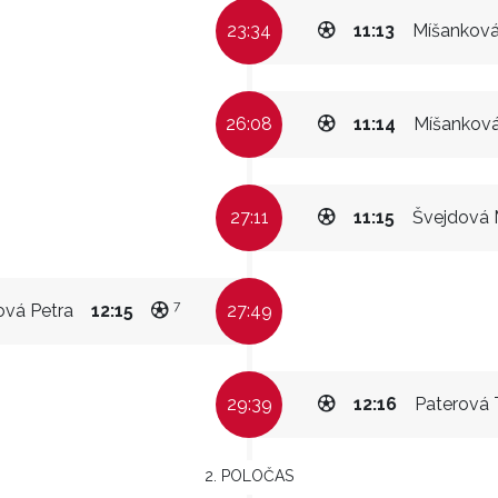
23:34
11:13
Míšanková
26:08
11:14
Míšanková
27:11
11:15
Švejdová 
7
ová Petra
12:15
27:49
29:39
12:16
Paterová 
2. POLOČAS