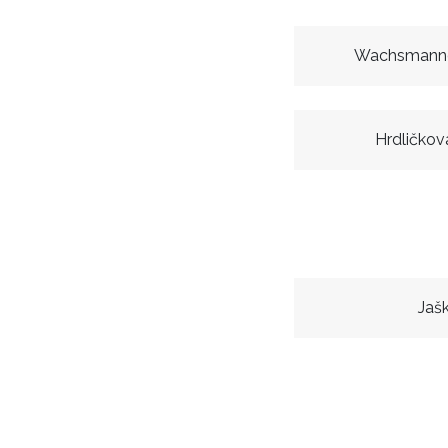
Wachsmanno
Hrdličkov
Jaš