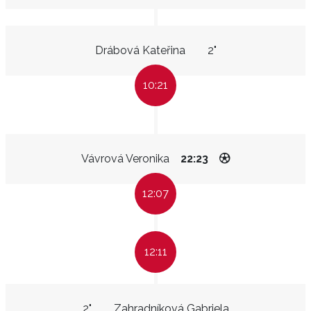
Drábová Kateřina
2"
10:21
Vávrová Veronika
22:23
12:07
12:11
2"
Zahradníková Gabriela