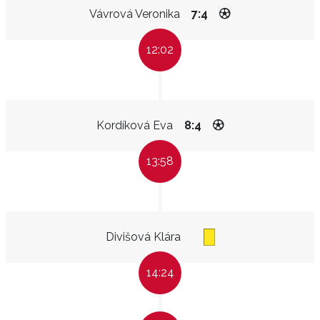
Vávrová Veronika
7:4
12:02
Kordíková Eva
8:4
13:58
Divišová Klára
14:24