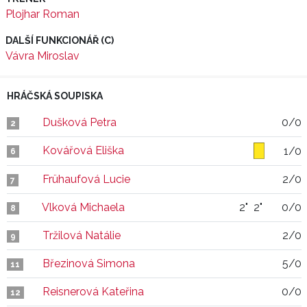
Plojhar Roman
DALŠÍ FUNKCIONÁŘ (C)
Vávra Miroslav
HRÁČSKÁ SOUPISKA
Dušková Petra
0/0
2
Kovářová Eliška
1/0
6
Frühaufová Lucie
2/0
7
Vlková Michaela
2"
2"
0/0
8
Tržilová Natálie
2/0
9
Březinová Simona
5/0
11
Reisnerová Kateřina
0/0
12