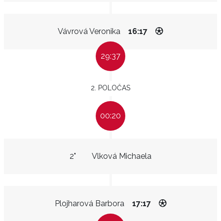
Vávrová Veronika
16:17
29:37
2. POLOČAS
00:20
2"
Vlková Michaela
Plojharová Barbora
17:17