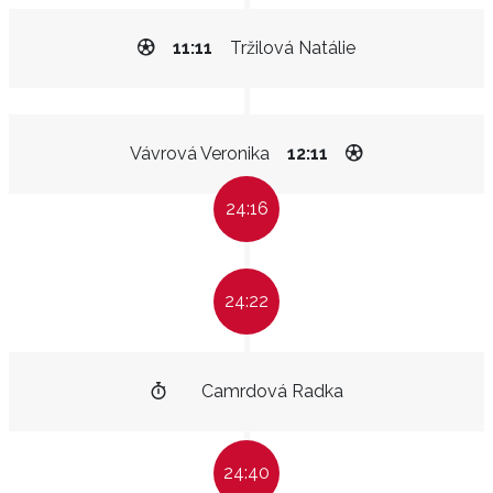
11:11
Tržilová Natálie
Vávrová Veronika
12:11
24:16
24:22
Camrdová Radka
24:40