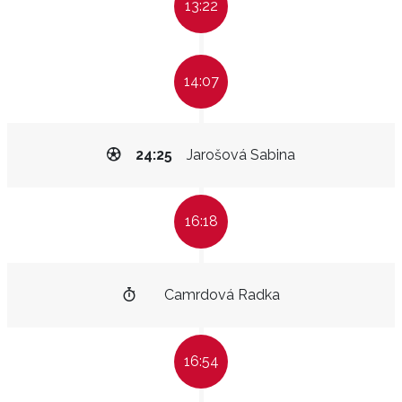
13:22
14:07
24:25
Jarošová Sabina
16:18
Camrdová Radka
16:54