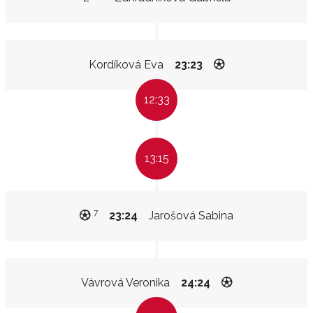
Kordíková Eva
23:23
12:33
13:15
7
23:24
Jarošová Sabina
Vávrová Veronika
24:24