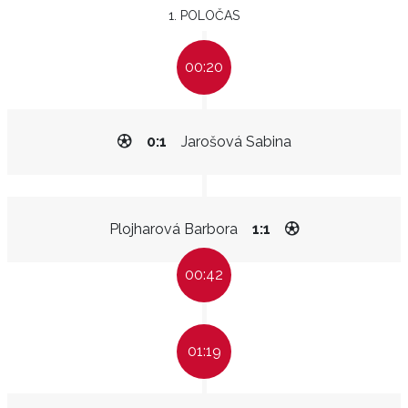
1. POLOČAS
00:20
0:1
Jarošová Sabina
Plojharová Barbora
1:1
00:42
01:19