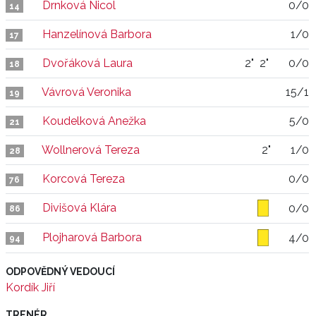
Drnková Nicol
0/0
14
Hanzelínová Barbora
1/0
17
Dvořáková Laura
2"
2"
0/0
18
Vávrová Veronika
15/1
19
Koudelková Anežka
5/0
21
Wollnerová Tereza
2"
1/0
28
Korcová Tereza
0/0
76
Divišová Klára
0/0
86
Plojharová Barbora
4/0
94
ODPOVĚDNÝ VEDOUCÍ
Kordík Jiří
TRENÉR