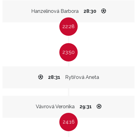
Hanzelínová Barbora
28:30
22:28
23:50
28:31
Rytířová Aneta
Vávrová Veronika
29:31
24:16