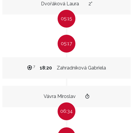
Dvořáková Laura
2"
05:15
05:17
7
18:20
Zahradníková Gabriela
Vávra Miroslav
06:34