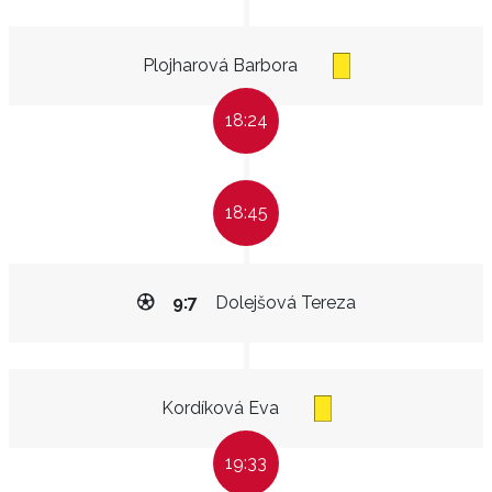
Plojharová Barbora
18:24
18:45
9:7
Dolejšová Tereza
Kordíková Eva
19:33