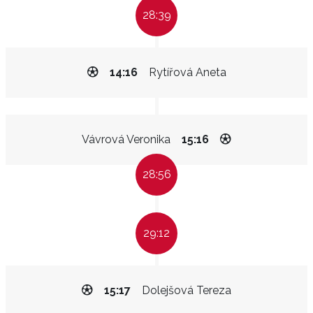
28:39
14:16
Rytířová Aneta
Vávrová Veronika
15:16
28:56
29:12
15:17
Dolejšová Tereza