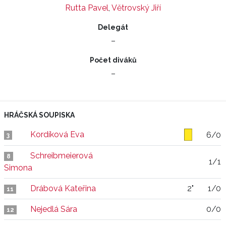
Rutta Pavel
,
Větrovský Jiří
Delegát
–
Počet diváků
–
HRÁČSKÁ SOUPISKA
Kordíková Eva
6/0
3
Schreibmeierová
8
1/1
Simona
Drábová Kateřina
2"
1/0
11
Nejedlá Sára
0/0
12