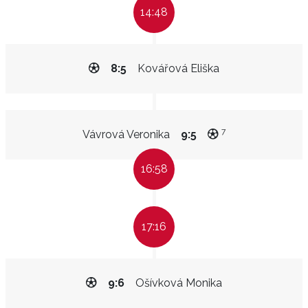
14:48
8:5
Kovářová Eliška
7
Vávrová Veronika
9:5
16:58
17:16
9:6
Ošívková Monika