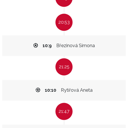
20:53
10:9
Březinová Simona
21:25
10:10
Rytířová Aneta
21:47