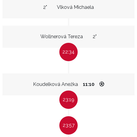
2"
Vlková Michaela
Wollnerová Tereza
2"
22:34
Koudelková Anežka
11:10
23:19
23:57