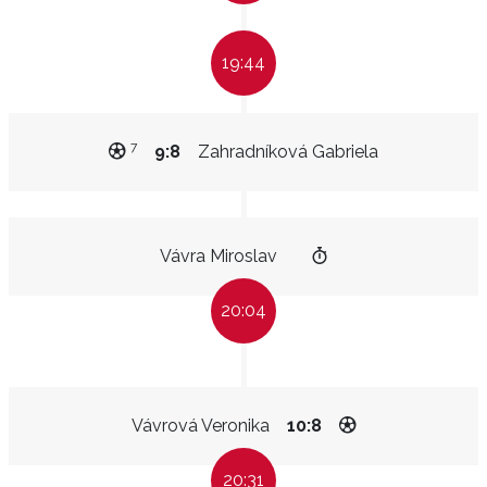
19:44
7
9:8
Zahradníková Gabriela
Vávra Miroslav
20:04
Vávrová Veronika
10:8
20:31