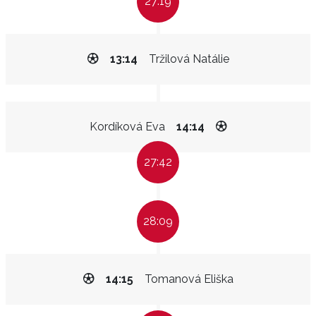
27:19
13:14
Tržilová Natálie
Kordíková Eva
14:14
27:42
28:09
14:15
Tomanová Eliška