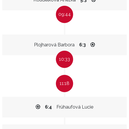
09:44
Plojharová Barbora
6:3
10:33
11:18
6:4
Frühaufová Lucie