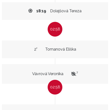
18:19
Dolejšová Tereza
02:58
2"
Tomanová Eliška
7
Vávrová Veronika
02:58