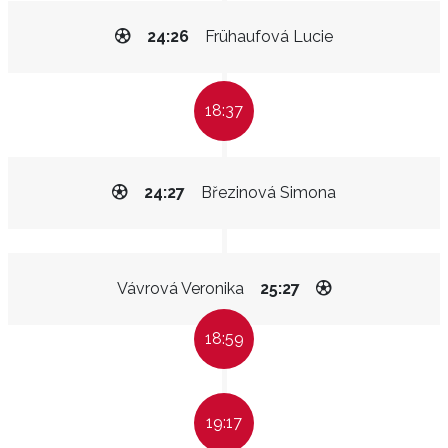
24:26
Frühaufová Lucie
18:37
24:27
Březinová Simona
Vávrová Veronika
25:27
18:59
19:17