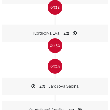
03:12
Kordíková Eva
4:2
06:50
09:15
4:3
Jarošová Sabina
Koudelková Anežka
5:3