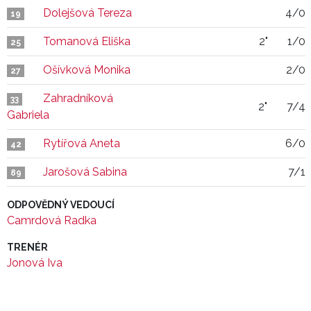
Dolejšová Tereza
4/0
19
Tomanová Eliška
2"
1/0
25
Ošívková Monika
2/0
27
Zahradníková
33
2"
7/4
Gabriela
Rytířová Aneta
6/0
42
Jarošová Sabina
7/1
89
ODPOVĚDNÝ VEDOUCÍ
Camrdová Radka
TRENÉR
Jonová Iva