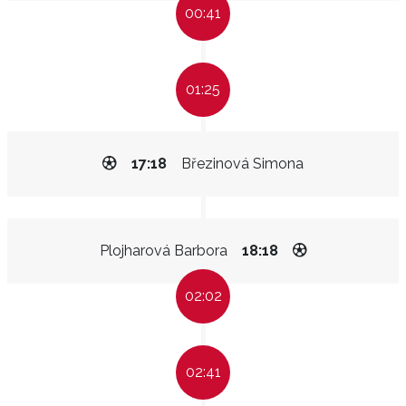
00:41
01:25
17:18
Březinová Simona
Plojharová Barbora
18:18
02:02
02:41