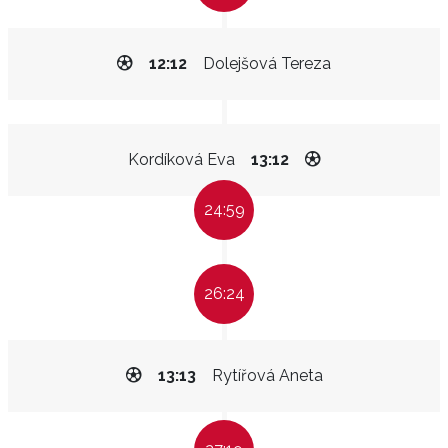
12:12
Dolejšová Tereza
Kordíková Eva
13:12
24:59
26:24
13:13
Rytířová Aneta