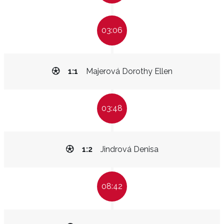
03:06
1:1
Majerová Dorothy Ellen
03:48
1:2
Jindrová Denisa
08:42