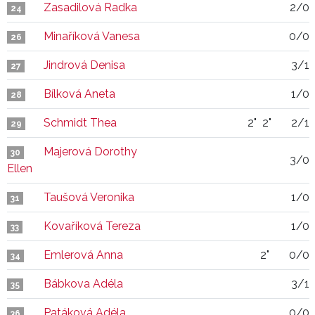
Zasadilová Radka
2/0
24
Minaříková Vanesa
0/0
26
Jindrová Denisa
3/1
27
Bílková Aneta
1/0
28
Schmidt Thea
2"
2"
2/1
29
Majerová Dorothy
30
3/0
Ellen
Taušová Veronika
1/0
31
Kovaříková Tereza
1/0
33
Emlerová Anna
2"
0/0
34
Bábkova Adéla
3/1
35
Patáková Adéla
0/0
36