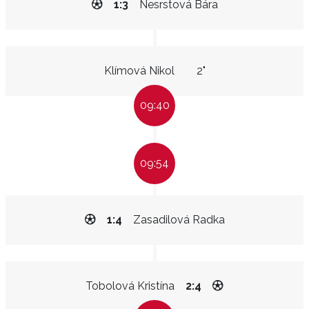
1:3
Nesrstová Bára
Klímová Nikol
2"
09:40
09:54
1:4
Zasadilová Radka
Tobolová Kristína
2:4