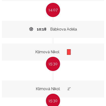
14:07
10:18
Bábkova Adéla
Klímová Nikol
15:30
Klímová Nikol
2"
15:30