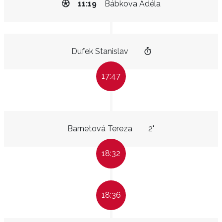
11:19
Bábkova Adéla
Dufek Stanislav
17:47
Barnetová Tereza
2"
18:32
18:36