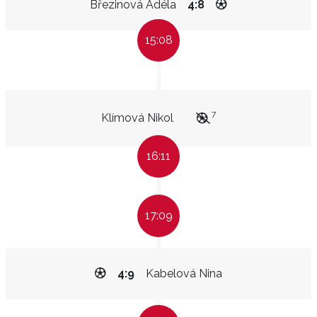
Březinová Adéla
4:8
15:08
7
Klímová Nikol
16:11
17:09
4:9
Kabelová Nina