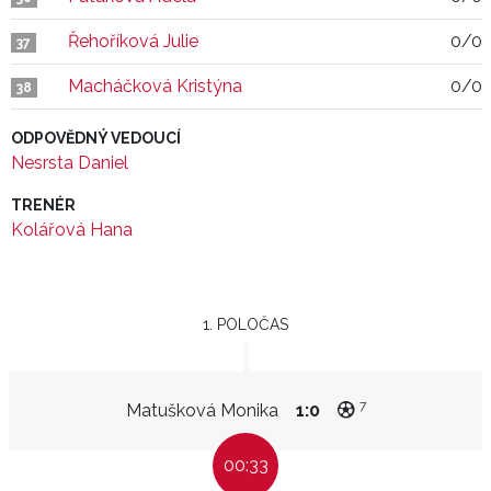
Řehoříková Julie
0/0
37
Macháčková Kristýna
0/0
38
ODPOVĚDNÝ VEDOUCÍ
Nesrsta Daniel
TRENÉR
Kolářová Hana
1. POLOČAS
7
Matušková Monika
1:0
00:33