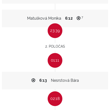
7
Matušková Monika
6:12
23:39
2. POLOČAS
01:11
6:13
Nesrstová Bára
02:18