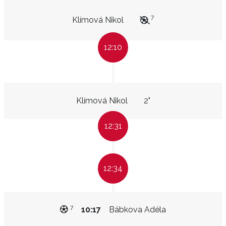
7
Klímová Nikol
12:10
Klímová Nikol
2"
12:31
12:34
7
10:17
Bábkova Adéla