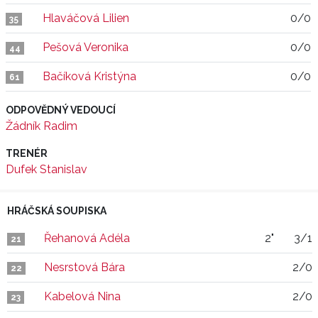
Hlaváčová Lilien
0/0
35
Pešová Veronika
0/0
44
Bačíková Kristýna
0/0
61
ODPOVĚDNÝ VEDOUCÍ
Žádník Radim
TRENÉR
Dufek Stanislav
HRÁČSKÁ SOUPISKA
Řehanová Adéla
2"
3/1
21
Nesrstová Bára
2/0
22
Kabelová Nina
2/0
23