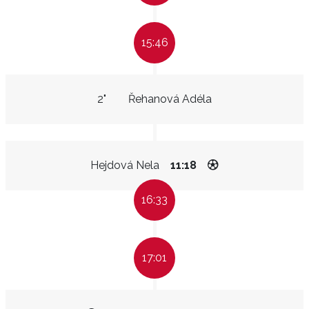
15:46
2"
Řehanová Adéla
Hejdová Nela
11:18
16:33
17:01