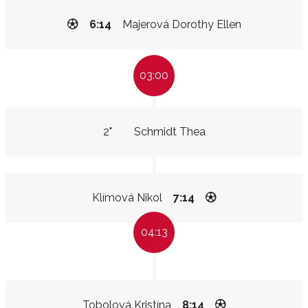
6:14
Majerová Dorothy Ellen
03:00
2"
Schmidt Thea
Klímová Nikol
7:14
04:13
Tobolová Kristína
8:14