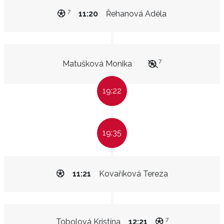
7
11:20
Řehanová Adéla
7
Matušková Monika
19:22
19:35
11:21
Kovaříková Tereza
7
Tobolová Kristína
12:21