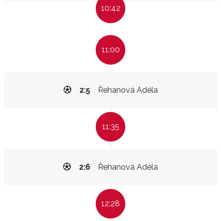
10:42
11:00
2:5
Řehanová Adéla
11:35
2:6
Řehanová Adéla
12:28