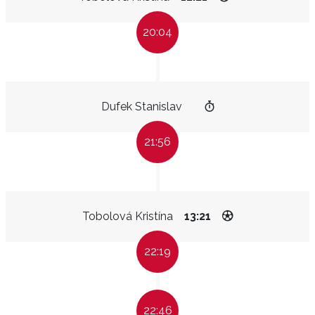
20:04
Dufek Stanislav
21:56
Tobolová Kristína
13:21
22:19
22:46