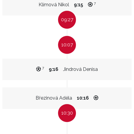
7
Klímová Nikol
9:15
09:27
10:07
7
9:16
Jindrová Denisa
Březinová Adéla
10:16
10:30