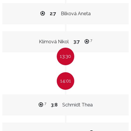
2:7
Bílková Aneta
7
Klímová Nikol
3:7
13:30
14:01
7
3:8
Schmidt Thea