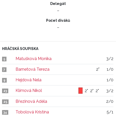
Delegát
–
Počet diváků
–
HRÁČSKÁ SOUPISKA
Matušková Monika
3/2
5
Barnetová Tereza
2"
1/0
7
Hejdová Nela
1/0
9
Klímová Nikol
2"
2"
2"
3/2
23
Březinová Adéla
2/0
25
Tobolová Kristína
5/1
34