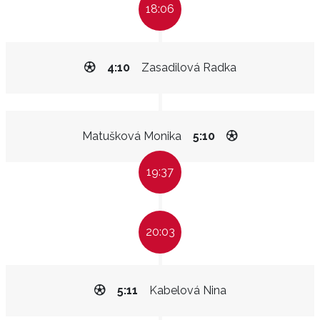
18:06
4:10
Zasadilová Radka
Matušková Monika
5:10
19:37
20:03
5:11
Kabelová Nina