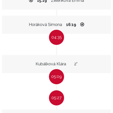
15:19
Zelenková Emma
Horáková Simona
16:19
04:35
Kubálková Klára
2"
05:09
05:27