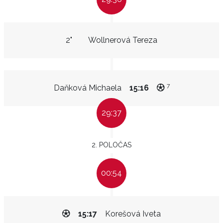
2"
Wollnerová Tereza
7
Daňková Michaela
15:16
29:37
2. POLOČAS
00:54
15:17
Korešová Iveta