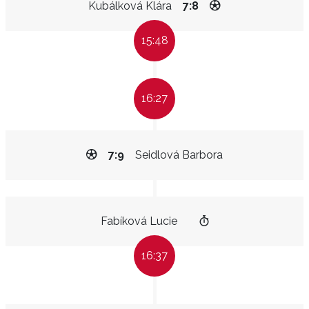
Kubálková Klára
7:8
15:48
16:27
7:9
Seidlová Barbora
Fabíková Lucie
16:37