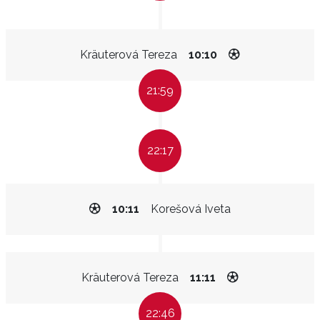
Kräuterová Tereza
10:10
21:59
22:17
10:11
Korešová Iveta
Kräuterová Tereza
11:11
22:46