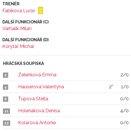
TRENÉR
Fabíková Lucie
DALŠÍ FUNKCIONÁŘ (C)
Varhalík Milan
DALŠÍ FUNKCIONÁŘ (D)
Korytář Michal
HRÁČSKÁ SOUPISKA
Zelenková Emma
2/0
2
Hauserová Valentýna
2"
1/0
4
Ťupová Stella
0/0
6
Holeňáková Denisa
4/0
11
Kolářová Antonie
0/0
12