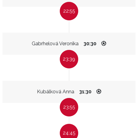
22:55
Gabrhelová Veronika
30:30
23:39
Kubálková Anna
31:30
23:55
24:45