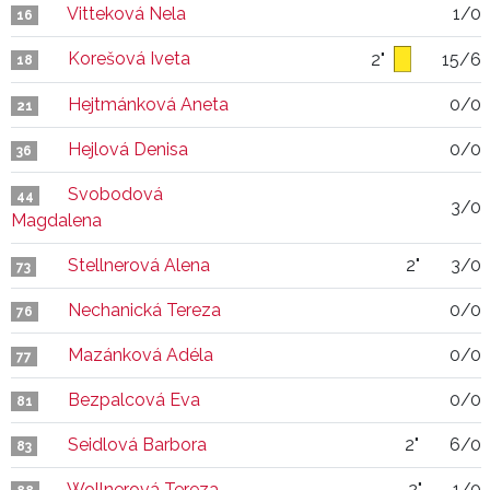
Vitteková Nela
1/0
16
Korešová Iveta
2"
15/6
18
Hejtmánková Aneta
0/0
21
Hejlová Denisa
0/0
36
Svobodová
44
3/0
Magdalena
Stellnerová Alena
2"
3/0
73
Nechanická Tereza
0/0
76
Mazánková Adéla
0/0
77
Bezpalcová Eva
0/0
81
Seidlová Barbora
2"
6/0
83
Wollnerová Tereza
2"
1/0