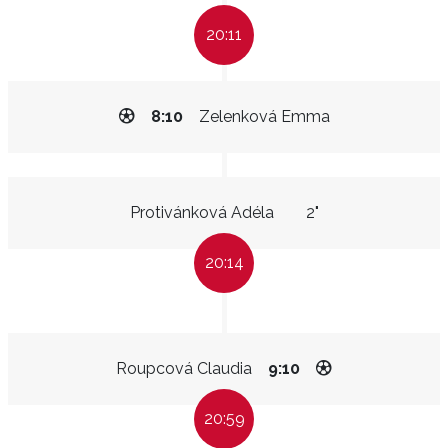
20:11
8:10
Zelenková Emma
Protivánková Adéla
2"
20:14
Roupcová Claudia
9:10
20:59