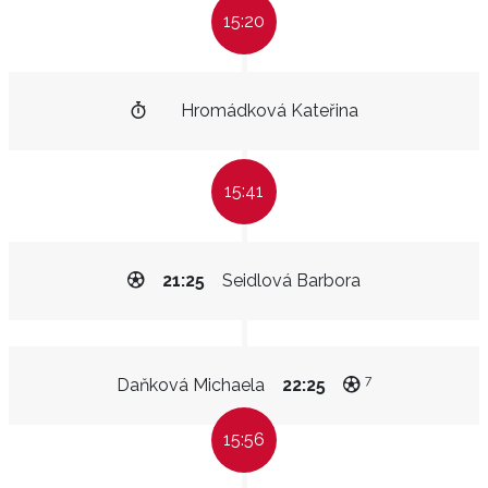
15:20
Hromádková Kateřina
15:41
21:25
Seidlová Barbora
7
Daňková Michaela
22:25
15:56