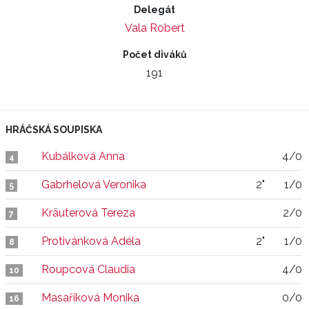
Delegát
Vala Robert
Počet diváků
191
HRÁČSKÁ SOUPISKA
Kubálková Anna
4/0
4
Gabrhelová Veronika
2"
1/0
5
Kräuterová Tereza
2/0
7
Protivánková Adéla
2"
1/0
8
Roupcová Claudia
4/0
10
Masaříková Monika
0/0
16