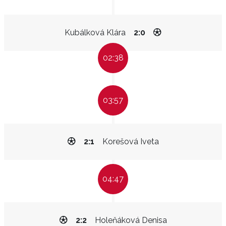
Kubálková Klára
2:0
02:38
03:57
2:1
Korešová Iveta
04:47
2:2
Holeňáková Denisa