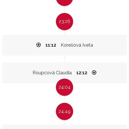
23:26
11:12
Korešová Iveta
Roupcová Claudia
12:12
24:04
24:49