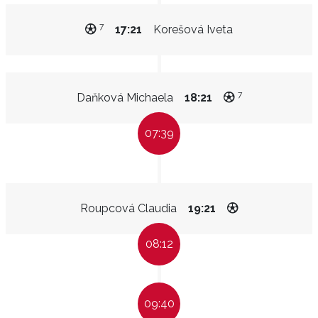
7
17:21
Korešová Iveta
7
Daňková Michaela
18:21
07:39
Roupcová Claudia
19:21
08:12
09:40