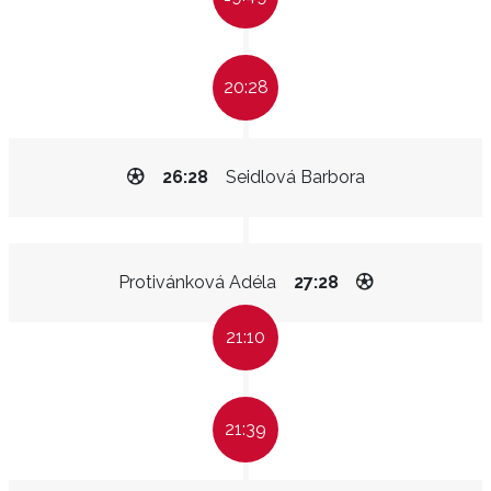
20:28
26:28
Seidlová Barbora
Protivánková Adéla
27:28
21:10
21:39