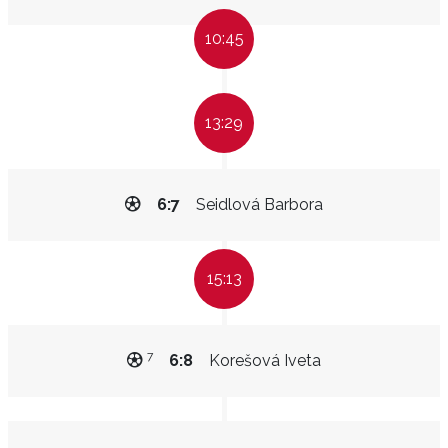
10:45
13:29
6:7
Seidlová Barbora
15:13
7
6:8
Korešová Iveta