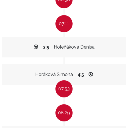
07:11
3:5
Holeňáková Denisa
Horáková Simona
4:5
07:53
08:29