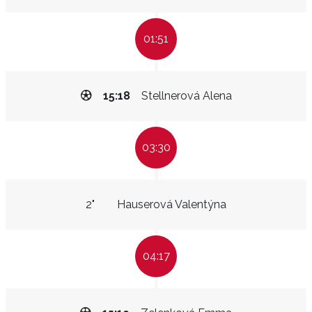
01:51
15:18
Stellnerová Alena
03:30
2"
Hauserová Valentýna
04:17