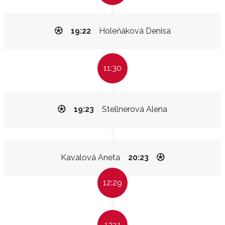
19:22
Holeňáková Denisa
11:30
19:23
Stellnerová Alena
Kavalová Aneta
20:23
12:29
13:11