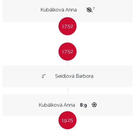
7
Kubálková Anna
17:52
17:52
2"
Seidlová Barbora
Kubálková Anna
8:9
19:25