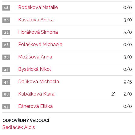
Rodeková Natálie
0/0
18
Kavalová Aneta
3/0
20
Horáková Simona
5/0
22
Polášková Michaela
0/0
26
Možíšová Anna
3/0
28
Bystrická Nikol
0/0
43
Daňková Michaela
9/5
44
Kubálková Klára
2"
2/0
88
Ešnerová Eliška
0/0
93
ODPOVĚDNÝ VEDOUCÍ
Sedláček Alois