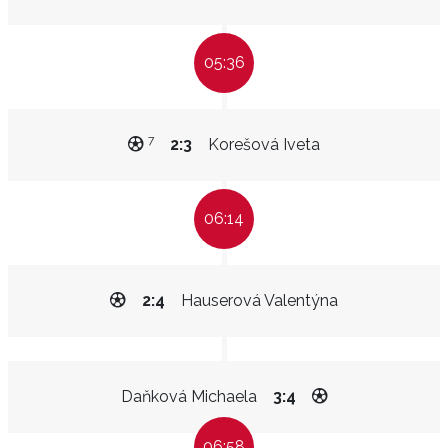
05:36
7
2:3
Korešová Iveta
06:14
2:4
Hauserová Valentýna
Daňková Michaela
3:4
06:58