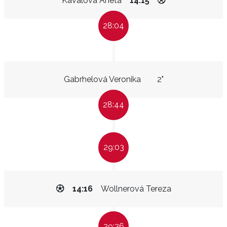
Kavalová Aneta
14:15
28:04
Gabrhelová Veronika
2"
28:44
29:03
14:16
Wollnerová Tereza
29:36