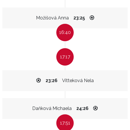
Možíšová Anna
23:25
16:40
17:17
23:26
Vitteková Nela
Daňková Michaela
24:26
17:51