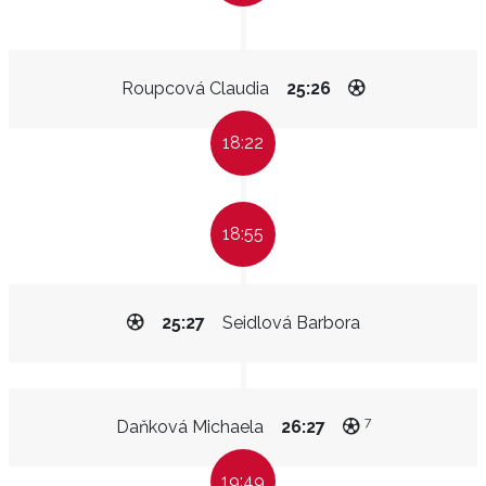
Roupcová Claudia
25:26
18:22
18:55
25:27
Seidlová Barbora
7
Daňková Michaela
26:27
19:49