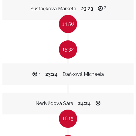
7
Šustáčková Markéta
23:23
14:56
15:32
7
23:24
Daňková Michaela
Nedvědová Sára
24:24
16:15