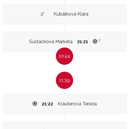
2"
Kubálková Klára
7
Šustáčková Markéta
21:21
10:44
11:39
21:22
Kräuterová Tereza