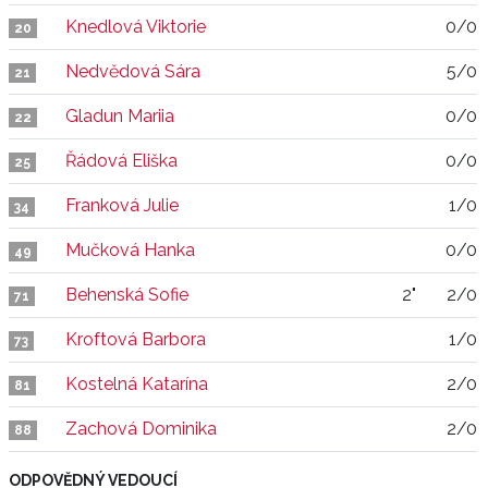
Knedlová Viktorie
0/0
20
Nedvědová Sára
5/0
21
Gladun Mariia
0/0
22
Řádová Eliška
0/0
25
Franková Julie
1/0
34
Mučková Hanka
0/0
49
Behenská Sofie
2"
2/0
71
Kroftová Barbora
1/0
73
Kostelná Katarína
2/0
81
Zachová Dominika
2/0
88
ODPOVĚDNÝ VEDOUCÍ