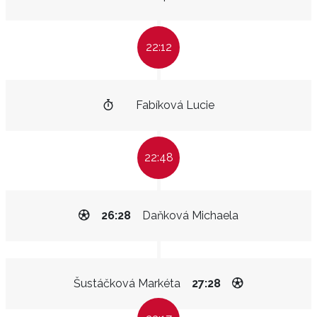
22:12
Fabíková Lucie
22:48
26:28
Daňková Michaela
Šustáčková Markéta
27:28