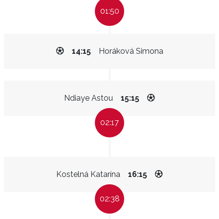
01:50
14:15
Horáková Simona
Ndiaye Astou
15:15
02:17
Kostelná Katarína
16:15
02:38