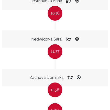
Jestříbková Anna
5:7
10:18
Nedvědová Sára
6:7
11:37
Zachová Dominika
7:7
11:56