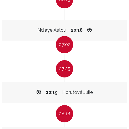
Ndiaye Astou
20:18
07:02
07:25
20:19
Horutová Julie
08:18