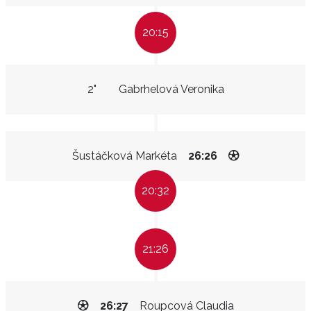
20:15
2"
Gabrhelová Veronika
Šustáčková Markéta
26:26
20:32
21:26
26:27
Roupcová Claudia