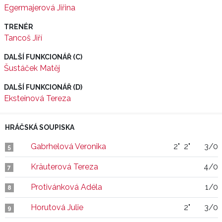
Egermajerová Jiřina
TRENÉR
Tancoš Jiří
DALŠÍ FUNKCIONÁŘ (C)
Šustáček Matěj
DALŠÍ FUNKCIONÁŘ (D)
Eksteinová Tereza
HRÁČSKÁ SOUPISKA
Gabrhelová Veronika
2"
2"
3/0
5
Kräuterová Tereza
4/0
7
Protivánková Adéla
1/0
8
Horutová Julie
2"
3/0
9