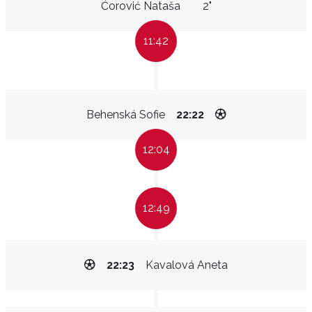
Ćorović Nataša
2"
11:42
Behenská Sofie
22:22
12:04
12:49
22:23
Kavalová Aneta