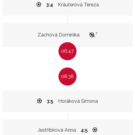
3:4
Kräuterová Tereza
7
Zachová Dominika
06:47
08:38
3:5
Horáková Simona
Jestříbková Anna
4:5