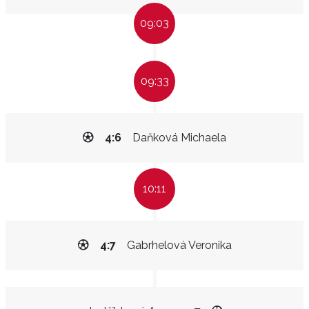
09:03
09:33
4:6
Daňková Michaela
10:11
4:7
Gabrhelová Veronika