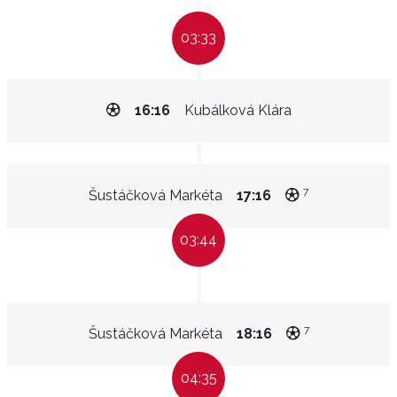
03:33
16:16
Kubálková Klára
7
Šustáčková Markéta
17:16
03:44
7
Šustáčková Markéta
18:16
04:35