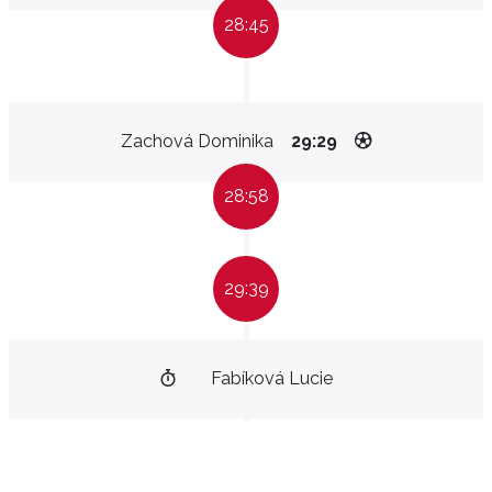
28:45
Zachová Dominika
29:29
28:58
29:39
Fabíková Lucie