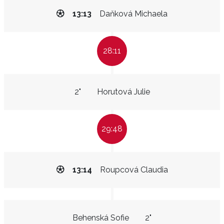
13:13
Daňková Michaela
28:11
2"
Horutová Julie
29:48
13:14
Roupcová Claudia
Behenská Sofie
2"