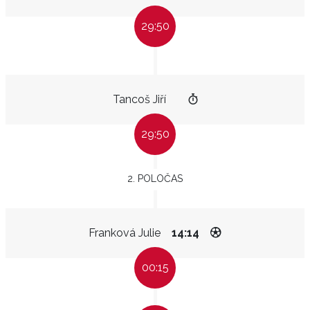
29:50
Tancoš Jiří
29:50
2. POLOČAS
Franková Julie
14:14
00:15