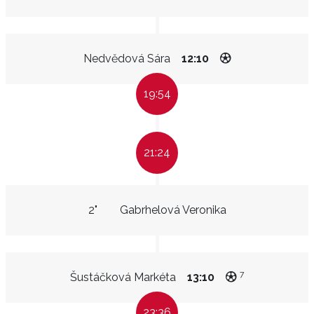
Nedvědová Sára
12:10
19:54
21:24
2"
Gabrhelová Veronika
7
Šustáčková Markéta
13:10
23:36