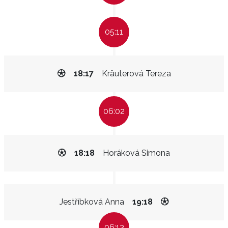
05:11
18:17
Kräuterová Tereza
06:02
18:18
Horáková Simona
Jestříbková Anna
19:18
06:13