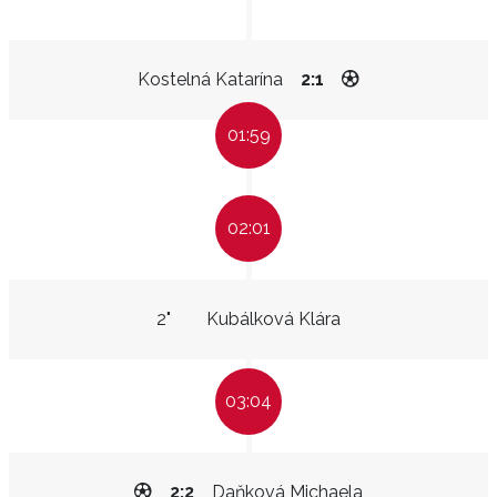
Kostelná Katarína
2:1
01:59
02:01
2"
Kubálková Klára
03:04
2:2
Daňková Michaela