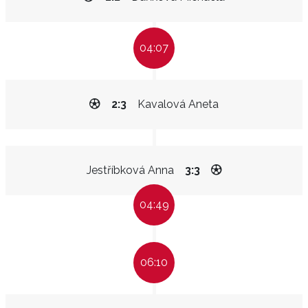
04:07
2:3
Kavalová Aneta
Jestříbková Anna
3:3
04:49
06:10