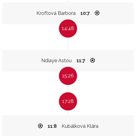
Kroftová Barbora
10:7
14:48
Ndiaye Astou
11:7
15:26
17:28
11:8
Kubálková Klára