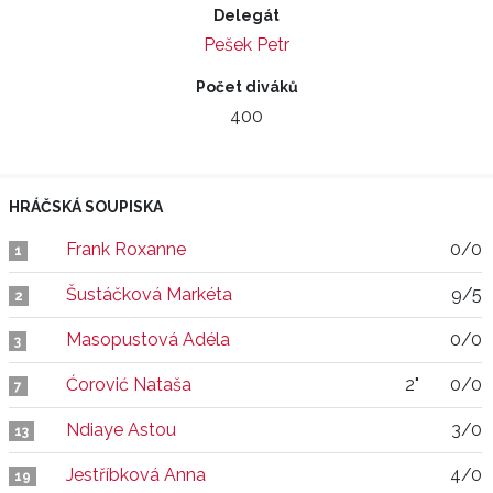
Delegát
Pešek Petr
Počet diváků
400
HRÁČSKÁ SOUPISKA
Frank Roxanne
0/0
1
Šustáčková Markéta
9/5
2
Masopustová Adéla
0/0
3
Ćorović Nataša
2"
0/0
7
Ndiaye Astou
3/0
13
Jestříbková Anna
4/0
19