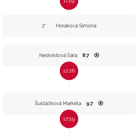
11:59
2"
Horáková Simona
Nedvědová Sára
8:7
12:26
Šustáčková Markéta
9:7
12:59