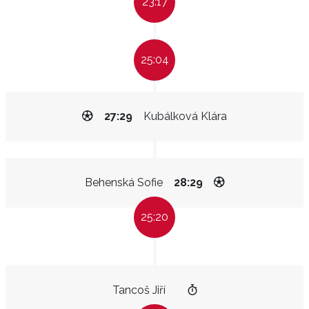
23:17
25:04
27:29
Kubálková Klára
Behenská Sofie
28:29
25:20
Tancoš Jiří