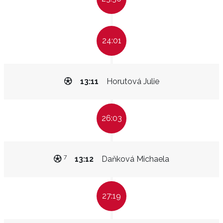
24:01
13:11
Horutová Julie
26:03
7
13:12
Daňková Michaela
27:19