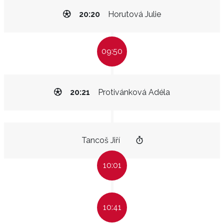
20:20
Horutová Julie
09:50
20:21
Protivánková Adéla
Tancoš Jiří
10:01
10:41