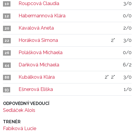
Roupcová Claudia
3/0
10
Habermannová Klára
0/0
12
Kavalová Aneta
2/0
20
Horáková Simona
2"
3/0
22
Polášková Michaela
0/0
26
Daňková Michaela
6/2
44
Kubálková Klára
2"
2"
3/0
88
Ešnerová Eliška
1/0
93
ODPOVĚDNÝ VEDOUCÍ
Sedláček Alois
TRENÉR
Fabíková Lucie