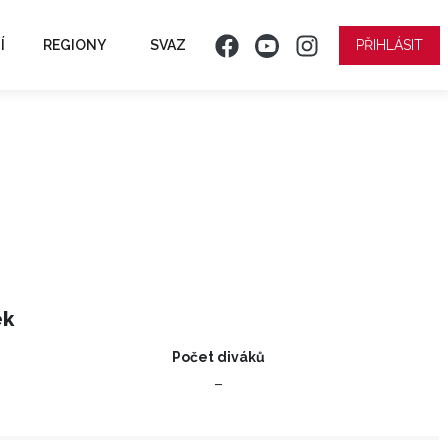
Í
REGIONY
SVAZ
PŘIHLÁSIT
ek
Počet diváků
–