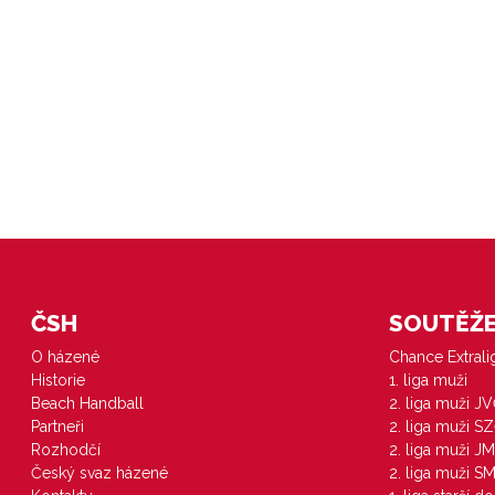
ČSH
SOUTĚŽE 
O házené
Chance Extral
Historie
1. liga muži
Beach Handball
2. liga muži J
Partneři
2. liga muži S
Rozhodčí
2. liga muži JM
Český svaz házené
2. liga muži S