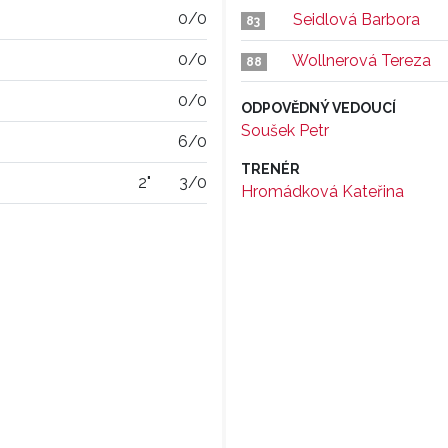
0/0
Seidlová Barbora
83
0/0
Wollnerová Tereza
88
0/0
ODPOVĚDNÝ VEDOUCÍ
Soušek Petr
6/0
TRENÉR
2"
3/0
Hromádková Kateřina