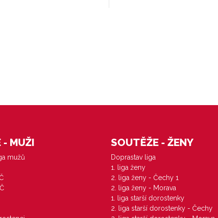
- MUŽI
SOUTĚŽE - ŽENY
iga mužů
Doprastav liga
1. liga ženy
VČ
2. liga ženy - Čechy 1
ZČ
2. liga ženy - Morava
1. liga starší dorostenky
M
2. liga starší dorostenky - Čechy