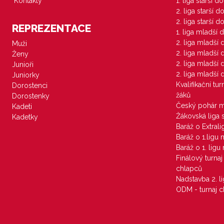
Kontakty
1. liga starší d
2. liga starší 
2. liga starší 
REPREZENTACE
1. liga mladší 
2. liga mladší
Muži
2. liga mladší
Ženy
2. liga mladší
Junioři
2. liga mladší
Juniorky
Kvalifikační tu
Dorostenci
žáků
Dorostenky
Český pohár 
Kadeti
Žákovská liga 
Kadetky
Baráž o Extral
Baráž o 1.ligu
Baráž o 1. lig
Finálový turna
chlapců
Nadstavba 2. l
ODM - turnaj c