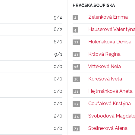
HRÁČSKÁ SOUPISKA
9/2
Zelenková Emma
2
6/2
Hauserová Valentýn
4
6/0
Holeňáková Denisa
11
9/1
Kržová Regina
13
0/0
Vitteková Nela
16
0/0
Korešová Iveta
18
0/0
Hejtmánková Aneta
21
0/0
Coufalová Kristýna
27
2/0
Svobodová Magdal
44
0/0
Stellnerová Alena
73