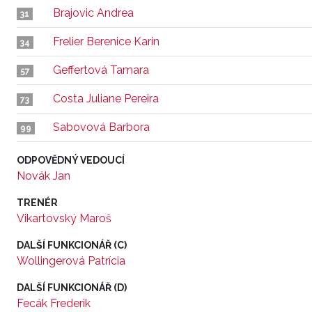
Brajovic Andrea
31
Frelier Berenice Karin
34
Geffertová Tamara
57
Costa Juliane Pereira
73
Sabovová Barbora
99
ODPOVĚDNÝ VEDOUCÍ
Novák Jan
TRENÉR
Vikartovský Maroš
DALŠÍ FUNKCIONÁŘ (C)
Wollingerová Patrícia
DALŠÍ FUNKCIONÁŘ (D)
Fecák Frederik