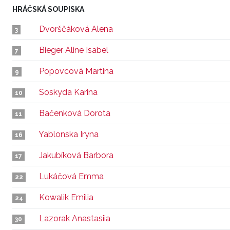
HRÁČSKÁ SOUPISKA
Dvorščáková Alena
3
Bieger Aline Isabel
7
Popovcová Martina
9
Soskyda Karina
10
Bačenková Dorota
11
Yablonska Iryna
16
Jakubíková Barbora
17
Lukáčová Emma
22
Kowalik Emilia
24
Lazorak Anastasiia
30