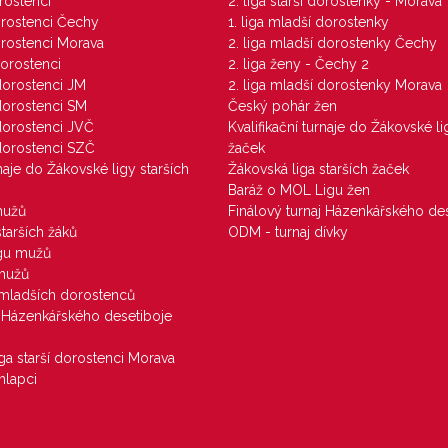
orostenci
2. liga starší dorostenky - Morava
dorostenci Čechy
1. liga mladší dorostenky
dorostenci Morava
2. liga mladší dorostenky Čechy
dorostenci
2. liga ženy - Čechy 2
 dorostenci JM
2. liga mladší dorostenky Morava
 dorostenci SM
Český pohár žen
 dorostenci JVČ
Kvalifikační turnaje do Žákovské li
 dorostenci SZČ
žaček
rnaje do Žákovské ligy starších
Žákovská liga starších žaček
Baráž o MOL Ligu žen
mužů
Finálový turnaj Házenkářského des
starších žáků
ODM - turnaj dívky
igu mužů
 mužů
u mladších dorostenců
j Házenkářského desetiboje
iga starší dorostenci Morava
hlapci