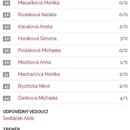
Masaříková Monika
0/0
16
Rodeková Natálie
0/0
18
Kavalová Aneta
2/0
20
Horáková Simona
7/0
22
Polášková Michaela
0/0
26
Možíšová Anna
1/0
28
Machačová Monika
2/0
33
Bystrická Nikol
2/0
43
Daňková Michaela
4/1
44
ODPOVĚDNÝ VEDOUCÍ
Sedláček Alois
TRENÉR