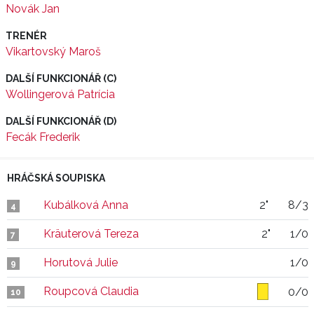
Novák Jan
TRENÉR
Vikartovský Maroš
DALŠÍ FUNKCIONÁŘ (C)
Wollingerová Patrícia
DALŠÍ FUNKCIONÁŘ (D)
Fecák Frederik
HRÁČSKÁ SOUPISKA
Kubálková Anna
2"
8/3
4
Kräuterová Tereza
2"
1/0
7
Horutová Julie
1/0
9
Roupcová Claudia
0/0
10