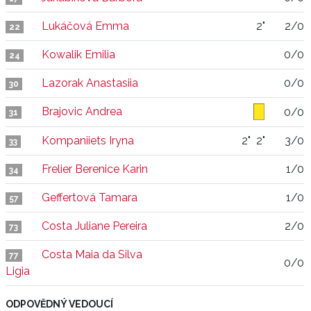
Lukáčová Emma
2"
2/0
22
Kowalik Emilia
0/0
24
Lazorak Anastasiia
0/0
30
Brajovic Andrea
0/0
31
Kompaniiets Iryna
2"
2"
3/0
33
Frelier Berenice Karin
1/0
34
Geffertová Tamara
1/0
57
Costa Juliane Pereira
2/0
73
Costa Maia da Silva
77
0/0
Ligia
ODPOVĚDNÝ VEDOUCÍ