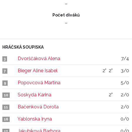
–
Počet diváků
–
HRÁČSKÁ SOUPISKA
Dvorščáková Alena
7/4
3
Bieger Aline Isabel
2"
2"
3/0
7
Popovcová Martina
5/0
9
Soskyda Karina
2"
2/0
10
Bačenková Dorota
2/0
11
Yablonska Iryna
0/0
16
Jakubíková Barbora
0/0
17