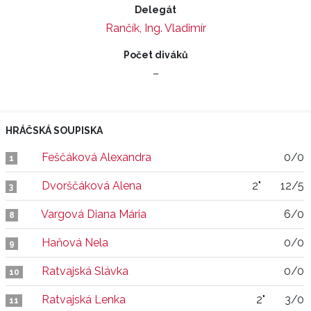
Delegát
Rančík, Ing. Vladimír
Počet diváků
–
HRÁČSKÁ SOUPISKA
Feščáková Alexandra
0/0
1
Dvorščáková Alena
2"
12/5
3
Vargová Diana Mária
6/0
8
Haňová Nela
0/0
9
Ratvajská Slávka
0/0
10
Ratvajská Lenka
2"
3/0
11