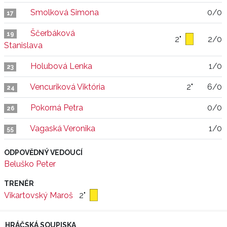
Smolková Simona
0/0
17
Ščerbáková
19
2"
2/0
Stanislava
Holubová Lenka
1/0
23
Vencuriková Viktória
2"
6/0
24
Pokorná Petra
0/0
26
Vagaská Veronika
1/0
55
ODPOVĚDNÝ VEDOUCÍ
Beluško Peter
TRENÉR
Vikartovský Maroš
2"
HRÁČSKÁ SOUPISKA