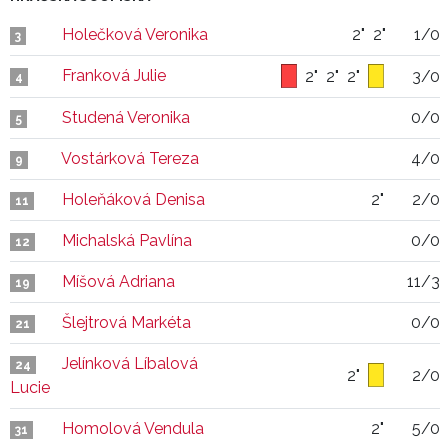
Holečková Veronika
2"
2"
1/0
3
Franková Julie
2"
2"
2"
3/0
4
Studená Veronika
0/0
5
Vostárková Tereza
4/0
9
Holeňáková Denisa
2"
2/0
11
Michalská Pavlína
0/0
12
Míšová Adriana
11/3
19
Šlejtrová Markéta
0/0
21
Jelínková Líbalová
24
2"
2/0
Lucie
Homolová Vendula
2"
5/0
31