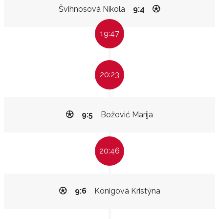
Švihnosová Nikola
9:4
19:47
20:23
9:5
Božović Marija
20:46
9:6
Königová Kristýna