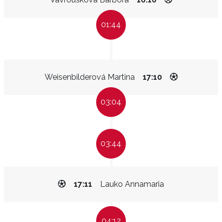
01:44
Weisenbilderová Martina
17:10
03:04
03:44
17:11
Lauko Annamaria
04:12