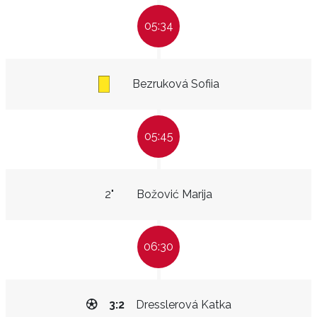
05:34
Bezruková Sofiia
05:45
2"
Božović Marija
06:30
3:2
Dresslerová Katka