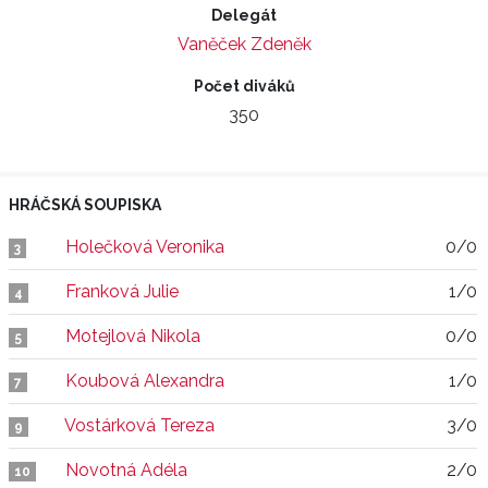
Delegát
Vaněček Zdeněk
Počet diváků
350
HRÁČSKÁ SOUPISKA
Holečková Veronika
0/0
3
Franková Julie
1/0
4
Motejlová Nikola
0/0
5
Koubová Alexandra
1/0
7
Vostárková Tereza
3/0
9
Novotná Adéla
2/0
10