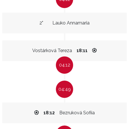
2"
Lauko Annamaria
Vostárková Tereza
18:11
04:12
04:49
18:12
Bezruková Sofiia