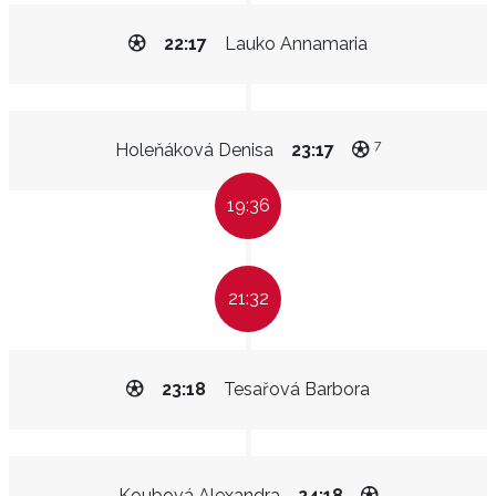
22:17
Lauko Annamaria
7
Holeňáková Denisa
23:17
19:36
21:32
23:18
Tesařová Barbora
Koubová Alexandra
24:18