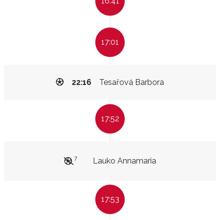
16:41
17:01
22:16
Tesařová Barbora
17:52
7
Lauko Annamaria
17:53