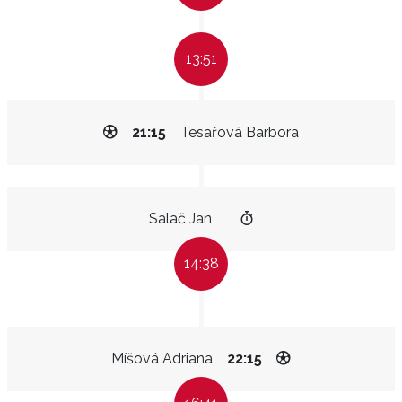
13:51
21:15
Tesařová Barbora
Salač Jan
14:38
Míšová Adriana
22:15