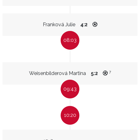
Franková Julie
4:2
08:03
7
Weisenbilderová Martina
5:2
09:43
10:20