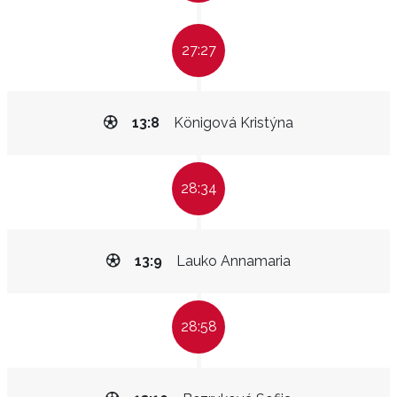
27:27
13:8
Königová Kristýna
28:34
13:9
Lauko Annamaria
28:58