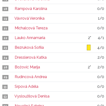
Rampová Karolína
0/0
18
Vávrová Veronika
1/0
19
Michalcová Tereza
0/0
21
Lauko Annamaria
2"
4/1
22
Bezruková Sofiia
4/0
23
Dresslerová Katka
2/0
24
Božović Marija
2"
2/0
28
Rudincová Andrea
0/0
29
Srpová Adéla
0/0
33
Vysloužilová Denisa
0/0
53
Novotná Sabrina
0/0