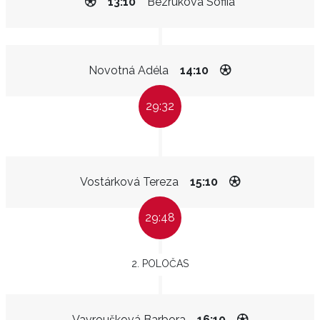
13:10
Bezruková Sofiia
Novotná Adéla
14:10
29:32
Vostárková Tereza
15:10
29:48
2. POLOČAS
Vavroušková Barbora
16:10