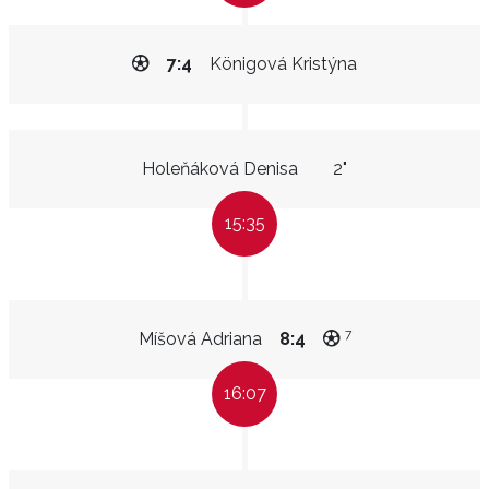
7:4
Königová Kristýna
Holeňáková Denisa
2"
15:35
7
Míšová Adriana
8:4
16:07