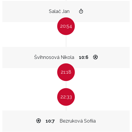
Salač Jan
20:54
Švihnosová Nikola
10:6
21:18
22:33
10:7
Bezruková Sofiia