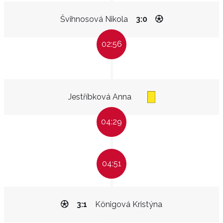
Švihnosová Nikola
3:0
02:56
Jestříbková Anna
04:29
04:51
3:1
Königová Kristýna