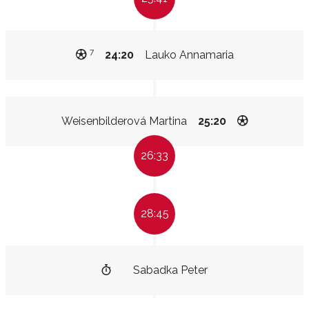
7
24:20
Lauko Annamaria
Weisenbilderová Martina
25:20
26:33
28:45
Sabadka Peter