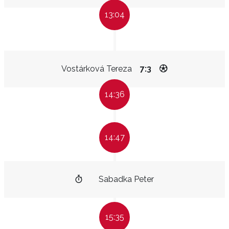
13:04
Vostárková Tereza
7:3
14:36
14:47
Sabadka Peter
15:35