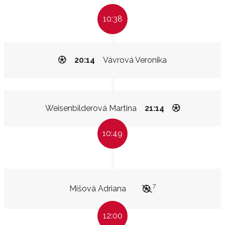
10:38
20:14
Vávrová Veronika
Weisenbilderová Martina
21:14
10:49
7
Míšová Adriana
12:00