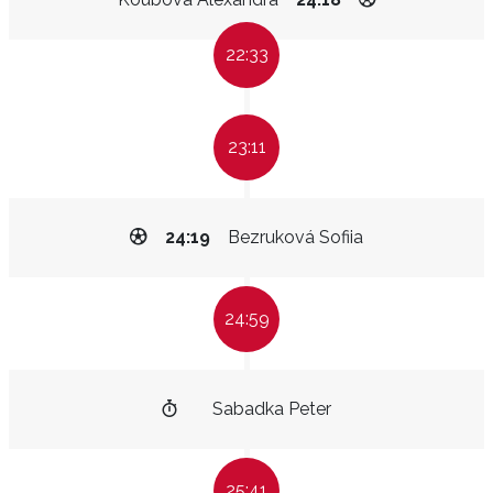
22:33
23:11
24:19
Bezruková Sofiia
24:59
Sabadka Peter
25:41