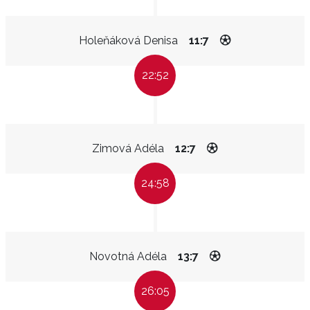
Holeňáková Denisa
11:7
22:52
Zimová Adéla
12:7
24:58
Novotná Adéla
13:7
26:05