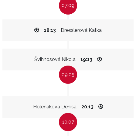
07:09
18:13
Dresslerová Katka
Švihnosová Nikola
19:13
09:05
Holeňáková Denisa
20:13
10:07