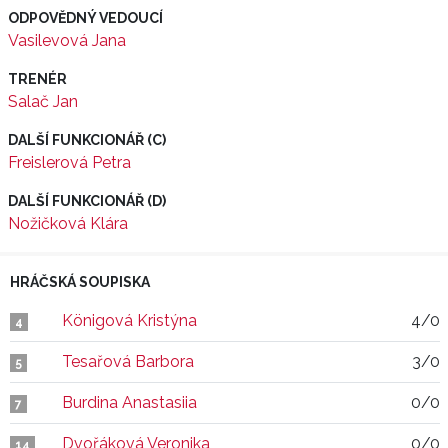
ODPOVĚDNÝ VEDOUCÍ
Vasilevová Jana
TRENÉR
Salač Jan
DALŠÍ FUNKCIONÁŘ (C)
Freislerová Petra
DALŠÍ FUNKCIONÁŘ (D)
Nožičková Klára
HRÁČSKÁ SOUPISKA
Königová Kristýna
4/0
4
Tesařová Barbora
3/0
5
Burdina Anastasiia
0/0
7
Dvořáková Veronika
0/0
14