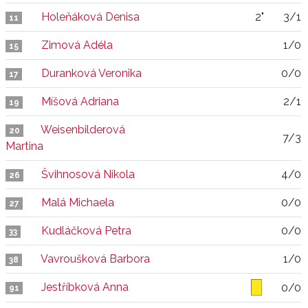
Holeňáková Denisa
2"
3/1
11
Zimová Adéla
1/0
15
Duranková Veronika
0/0
17
Míšová Adriana
2/1
19
Weisenbilderová
20
7/3
Martina
Švihnosová Nikola
4/0
26
Malá Michaela
0/0
27
Kudláčková Petra
0/0
33
Vavroušková Barbora
1/0
38
Jestříbková Anna
0/0
91