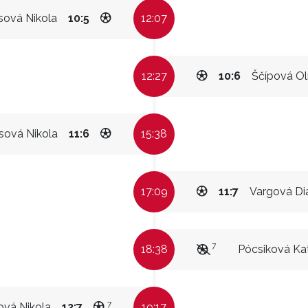
sová Nikola
10:5
12:07
12:27
10:6
Ščípová Ol
sová Nikola
11:6
15:38
17:09
11:7
Vargová Di
7
18:38
Pócsiková Kat
7
ová Nikola
12:7
19:17