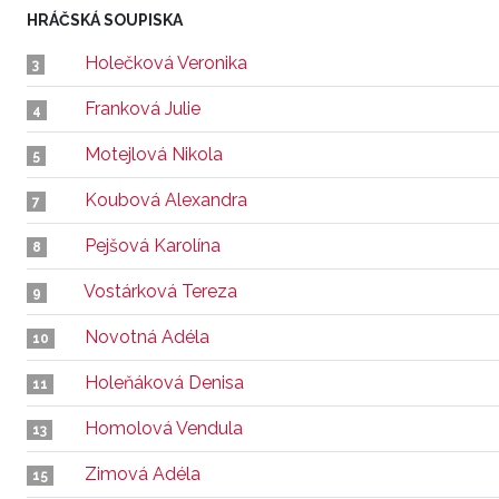
HRÁČSKÁ SOUPISKA
Holečková Veronika
3
Franková Julie
4
Motejlová Nikola
5
Koubová Alexandra
7
Pejšová Karolína
8
Vostárková Tereza
9
Novotná Adéla
10
Holeňáková Denisa
11
Homolová Vendula
13
Zimová Adéla
15