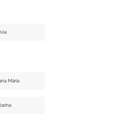
ívia
ana Mária
arína