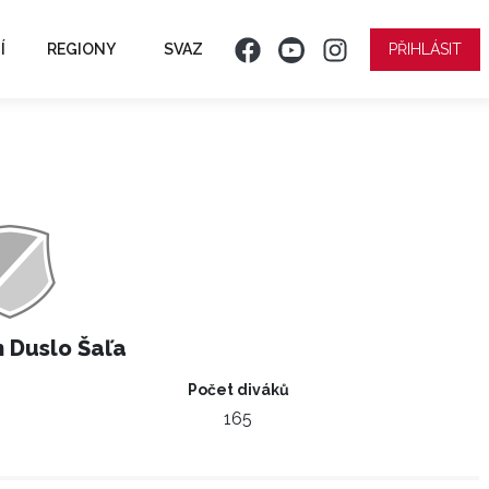
Í
REGIONY
SVAZ
PŘIHLÁSIT
 Duslo Šaľa
Počet diváků
165