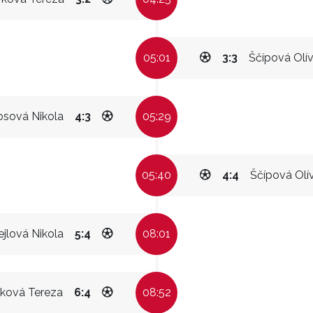
05:01
3:3
Ščípová Olív
osová Nikola
4:3
05:29
05:40
4:4
Ščípová Olív
jlová Nikola
5:4
08:01
rková Tereza
6:4
08:52