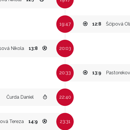
19:47
12:8
Ščípová Olí
sová Nikola
13:8
20:03
20:33
13:9
Pastorekov
Čurda Daniel
22:40
ková Tereza
14:9
23:31