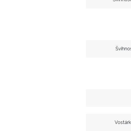
Švihno
Vostár