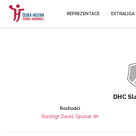
REPREZENTACE
EXTRALIGA
DHC Sl
Rozhodčí
Šlezingr David
,
Špunar Jiří