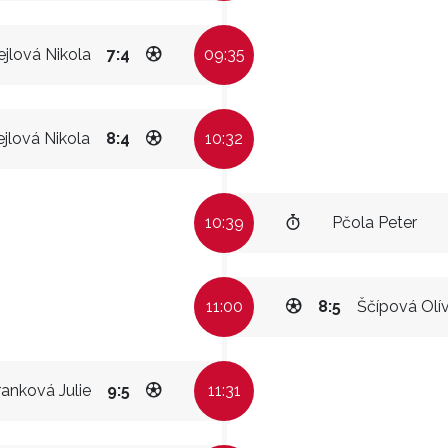
jlová Nikola
7:4
09:35
jlová Nikola
8:4
10:32
10:39
Pčola Peter
11:00
8:5
Ščípová Olív
ranková Julie
9:5
11:31