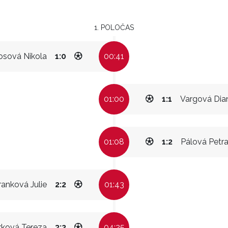
1. POLOČAS
osová Nikola
1:0
00:41
01:00
1:1
Vargová Dia
01:08
1:2
Pálová Petr
ranková Julie
2:2
01:43
rková Tereza
3:2
04:25