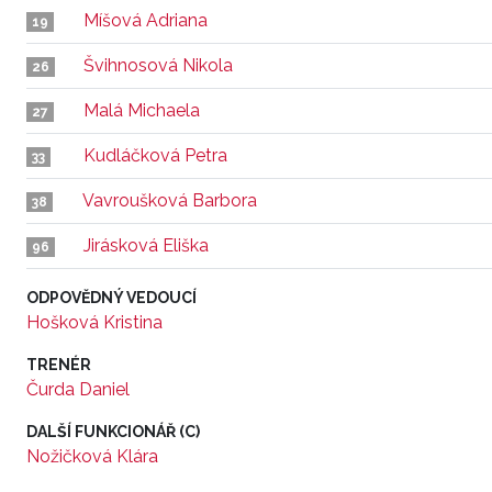
Míšová Adriana
19
Švihnosová Nikola
26
Malá Michaela
27
Kudláčková Petra
33
Vavroušková Barbora
38
Jirásková Eliška
96
ODPOVĚDNÝ VEDOUCÍ
Hošková Kristina
TRENÉR
Čurda Daniel
DALŠÍ FUNKCIONÁŘ (C)
Nožičková Klára