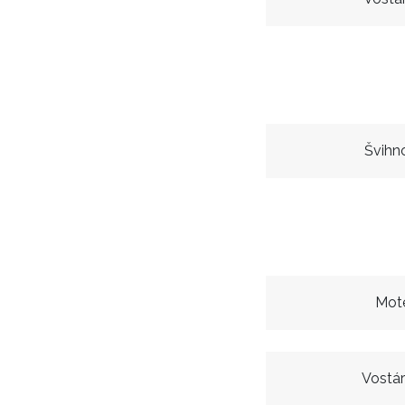
Švihn
Mote
Vostá