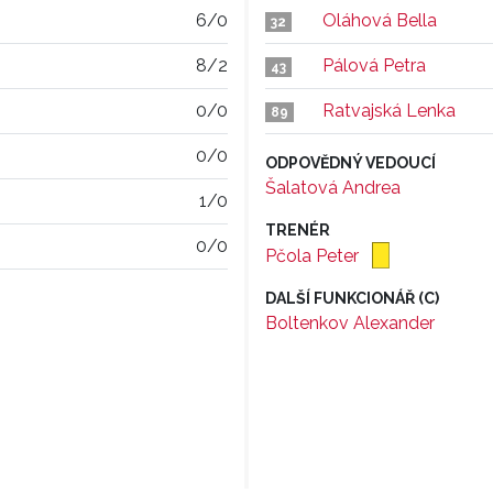
6/0
Oláhová Bella
32
8/2
Pálová Petra
43
0/0
Ratvajská Lenka
89
0/0
ODPOVĚDNÝ VEDOUCÍ
Šalatová Andrea
1/0
TRENÉR
0/0
Pčola Peter
DALŠÍ FUNKCIONÁŘ (C)
Boltenkov Alexander