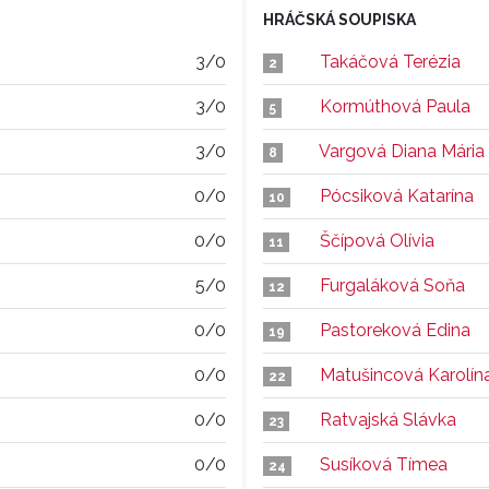
HRÁČSKÁ SOUPISKA
3/0
Takáčová Terézia
2
3/0
Kormúthová Paula
5
3/0
Vargová Diana Mária
8
0/0
Pócsiková Katarína
10
0/0
Ščípová Olívia
11
5/0
Furgaláková Soňa
12
0/0
Pastoreková Edina
19
0/0
Matušincová Karolín
22
0/0
Ratvajská Slávka
23
0/0
Susíková Tímea
24