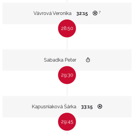
7
Vávrová Veronika
32:15
28:50
Sabadka Peter
29:30
Kapusniaková Šárka
33:15
29:45