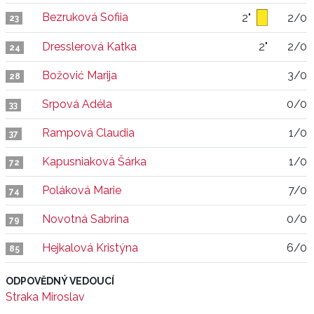
Bezruková Sofiia
2"
2/0
23
Dresslerová Katka
2"
2/0
24
Božović Marija
3/0
28
Srpová Adéla
0/0
33
Rampová Claudia
1/0
37
Kapusniaková Šárka
1/0
72
Poláková Marie
7/0
74
Novotná Sabrina
0/0
79
Hejkalová Kristýna
6/0
85
ODPOVĚDNÝ VEDOUCÍ
Straka Miroslav