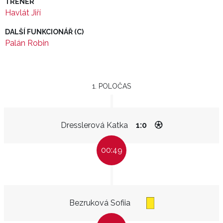
TRENÉR
Havlát Jiří
DALŠÍ FUNKCIONÁŘ (C)
Palán Robin
1. POLOČAS
Dresslerová Katka
1:0
00:49
Bezruková Sofiia