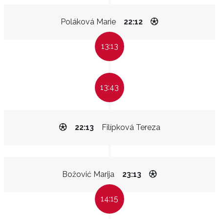
Poláková Marie
22:12
13:13
13:43
22:13
Filípková Tereza
Božović Marija
23:13
14:15