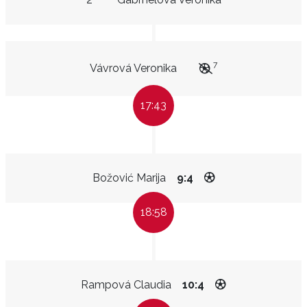
7
Vávrová Veronika
17:43
Božović Marija
9:4
18:58
Rampová Claudia
10:4