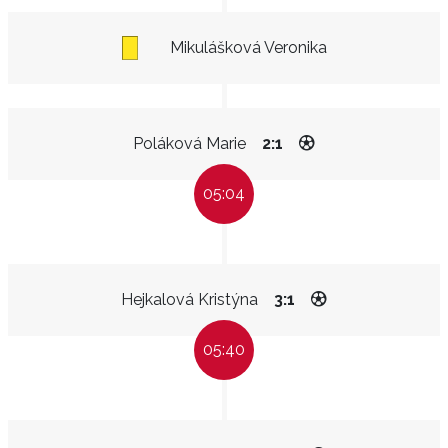
Mikulášková Veronika
Poláková Marie
2:1
05:04
Hejkalová Kristýna
3:1
05:40