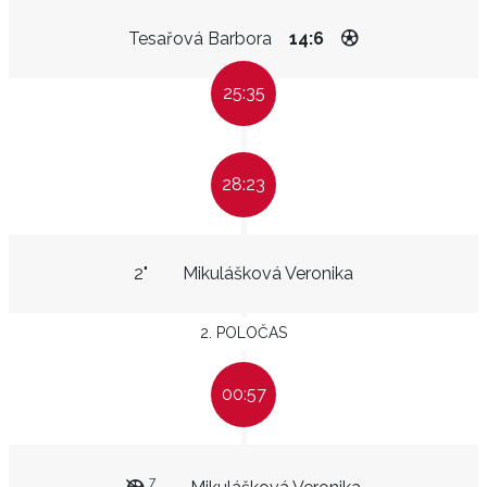
Tesařová Barbora
14:6
25:35
28:23
2"
Mikulášková Veronika
2. POLOČAS
00:57
7