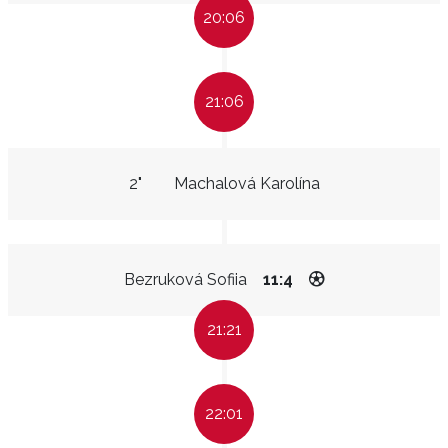
20:06
21:06
2"
Machalová Karolína
Bezruková Sofiia
11:4
21:21
22:01