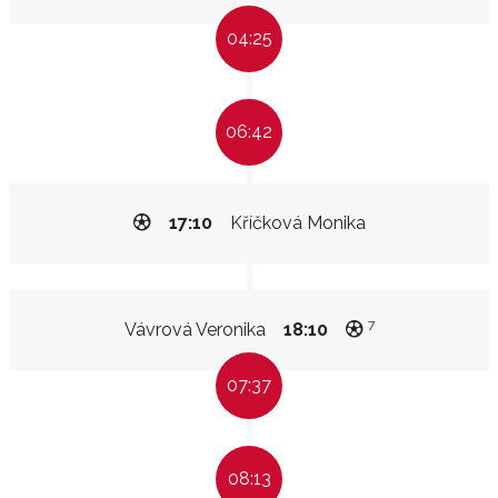
04:25
06:42
17:10
Kříčková Monika
7
Vávrová Veronika
18:10
07:37
08:13