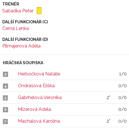
TRENÉR
Sabadka Peter
DALŠÍ FUNKCIONÁŘ (C)
Černá Lenka
DALŠÍ FUNKCIONÁŘ (D)
Pilmajerová Adéla
HRÁČSKÁ SOUPISKA
Herbočková Natálie
1/0
2
Ondrášová Eliška
0/0
4
Gabrhelová Veronika
2"
0/0
5
Mizerová Adéla
0/0
6
Machalová Karolína
2"
0/0
7