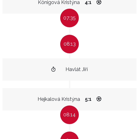
Königová Kristýna
4:1
07:35
08:13
Havlát Jiří
Hejkalová Kristýna
5:1
08:14