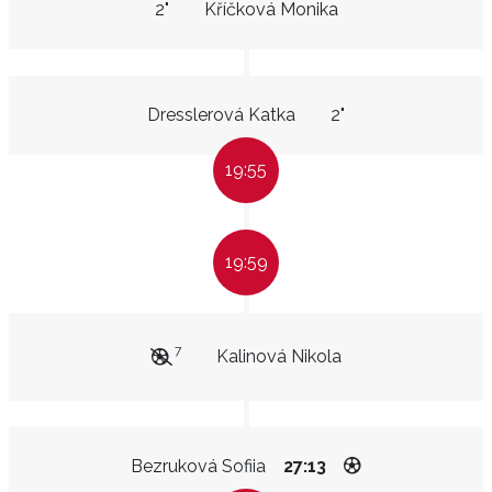
2"
Kříčková Monika
Dresslerová Katka
2"
19:55
19:59
7
Kalinová Nikola
Bezruková Sofiia
27:13