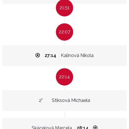
21:51
22:07
27:14
Kalinová Nikola
22:14
2"
Stiksová Michaela
Skácelová Marcela
28:14