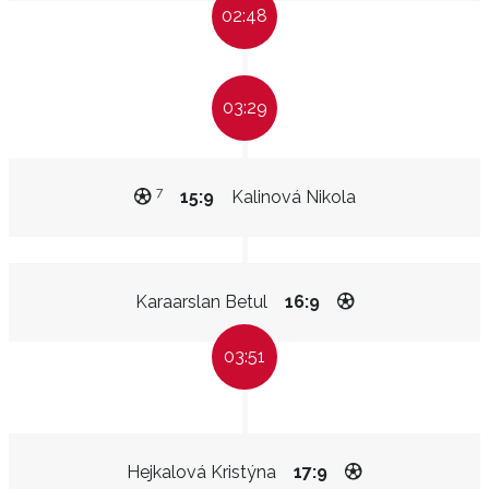
02:48
03:29
7
15:9
Kalinová Nikola
Karaarslan Betul
16:9
03:51
Hejkalová Kristýna
17:9