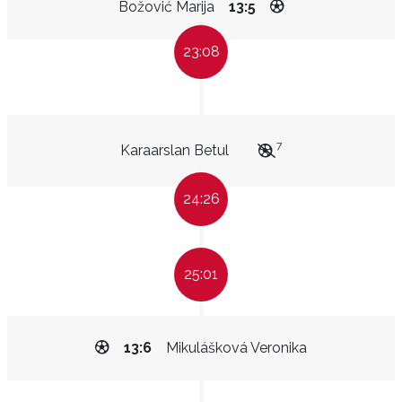
Božović Marija
13:5
23:08
7
Karaarslan Betul
24:26
25:01
13:6
Mikulášková Veronika