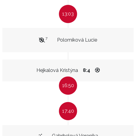
13:03
7
Polomíková Lucie
Hejkalová Kristýna
8:4
16:50
17:40
2"
Gabrhelová Veronika