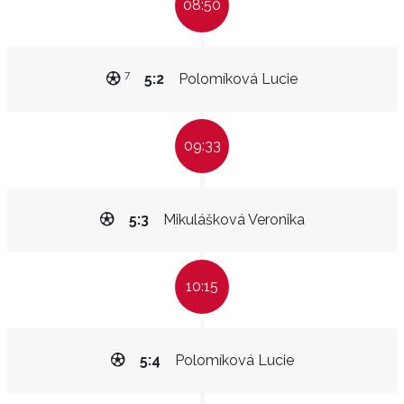
08:50
7
5:2
Polomíková Lucie
09:33
5:3
Mikulášková Veronika
10:15
5:4
Polomíková Lucie