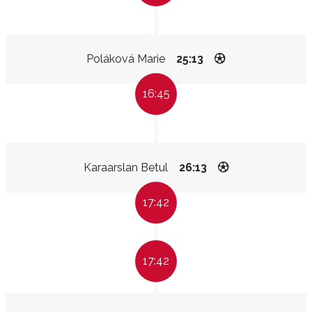
Poláková Marie
25:13
16:45
Karaarslan Betul
26:13
17:42
17:42