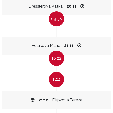
Dresslerová Katka
20:11
09:38
Poláková Marie
21:11
10:22
11:11
21:12
Filípková Tereza