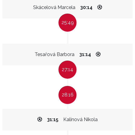
Skácelová Marcela
30:14
25:49
Tesařová Barbora
31:14
27:14
28:16
31:15
Kalinová Nikola