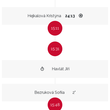
Hejkalová Kristýna
24:13
15:11
15:31
Havlát Jiří
Bezruková Sofiia
2"
15:48