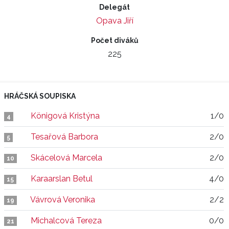
Delegát
Opava Jiří
Počet diváků
225
HRÁČSKÁ SOUPISKA
Königová Kristýna
1/0
4
Tesařová Barbora
2/0
5
Skácelová Marcela
2/0
10
Karaarslan Betul
4/0
15
Vávrová Veronika
2/2
19
Michalcová Tereza
0/0
21