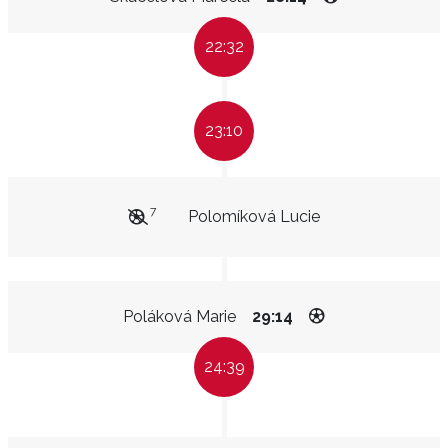
22:32
23:10
7
Polomíková Lucie
Poláková Marie
29:14
24:39