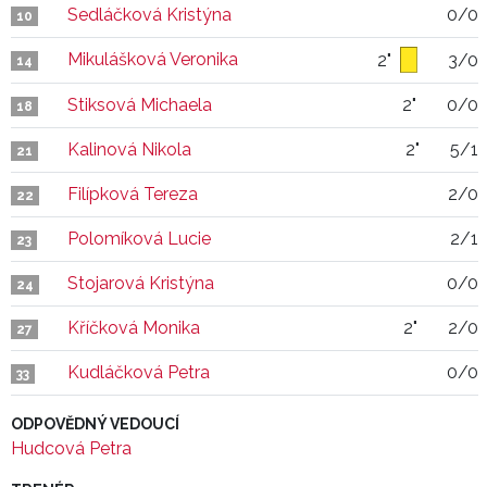
Sedláčková Kristýna
0/0
10
Mikulášková Veronika
2"
3/0
14
Stiksová Michaela
2"
0/0
18
Kalinová Nikola
2"
5/1
21
Filípková Tereza
2/0
22
Polomíková Lucie
2/1
23
Stojarová Kristýna
0/0
24
Kříčková Monika
2"
2/0
27
Kudláčková Petra
0/0
33
ODPOVĚDNÝ VEDOUCÍ
Hudcová Petra