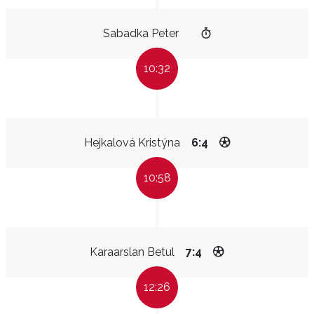
Sabadka Peter
10:32
Hejkalová Kristýna
6:4
10:58
Karaarslan Betul
7:4
12:26