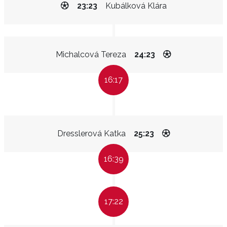
23:23
Kubálková Klára
Michalcová Tereza
24:23
16:17
Dresslerová Katka
25:23
16:39
17:22