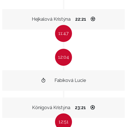
Hejkalová Kristýna
22:21
11:47
12:04
Fabíková Lucie
Königová Kristýna
23:21
12:51