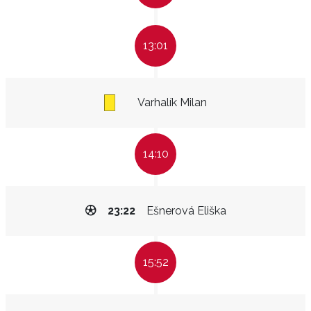
13:01
Varhalík Milan
14:10
23:22
Ešnerová Eliška
15:52