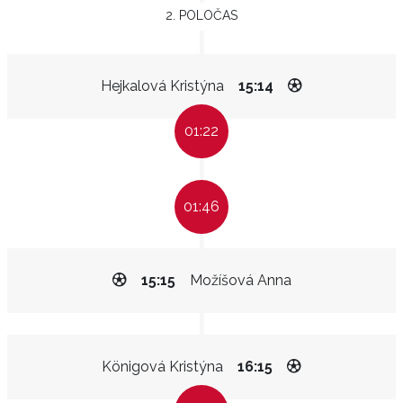
2. POLOČAS
Hejkalová Kristýna
15:14
01:22
01:46
15:15
Možíšová Anna
Königová Kristýna
16:15