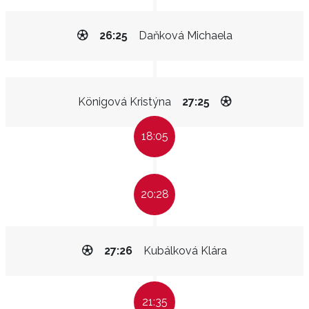
26:25
Daňková Michaela
Königová Kristýna
27:25
18:05
20:28
27:26
Kubálková Klára
21:35