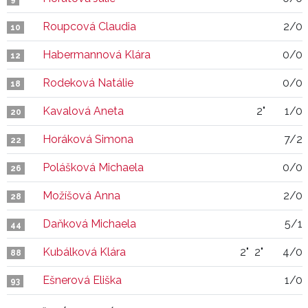
Roupcová Claudia
2/0
10
Habermannová Klára
0/0
12
Rodeková Natálie
0/0
18
Kavalová Aneta
2"
1/0
20
Horáková Simona
7/2
22
Polášková Michaela
0/0
26
Možíšová Anna
2/0
28
Daňková Michaela
5/1
44
Kubálková Klára
2"
2"
4/0
88
Ešnerová Eliška
1/0
93