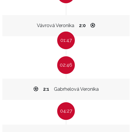
Vávrová Veronika
2:0
01:47
02:46
2:1
Gabrhelová Veronika
04:27