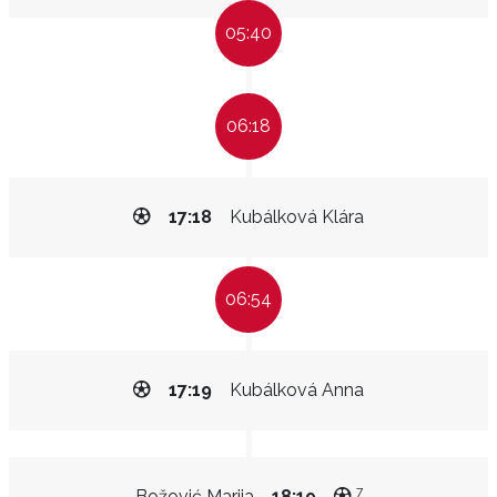
05:40
06:18
17:18
Kubálková Klára
06:54
17:19
Kubálková Anna
7
Božović Marija
18:19