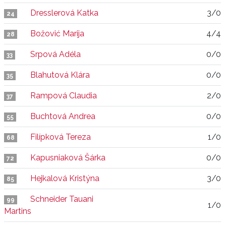
Dresslerová Katka
3/0
24
Božović Marija
4/4
28
Srpová Adéla
0/0
33
Blahutová Klára
0/0
35
Rampová Claudia
2/0
37
Buchtová Andrea
0/0
55
Filípková Tereza
1/0
68
Kapusniaková Šárka
0/0
72
Hejkalová Kristýna
3/0
85
Schneider Tauani
99
1/0
Martins