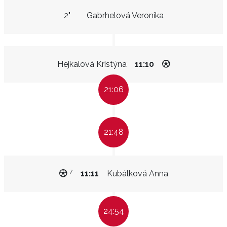
2"
Gabrhelová Veronika
Hejkalová Kristýna
11:10
21:06
21:48
7
11:11
Kubálková Anna
24:54