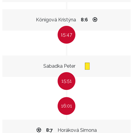
Königová Kristýna
8:6
15:47
Sabadka Peter
15:51
16:01
8:7
Horáková Simona