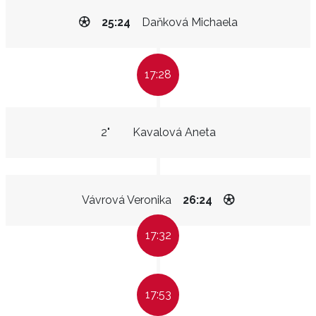
25:24
Daňková Michaela
17:28
2"
Kavalová Aneta
Vávrová Veronika
26:24
17:32
17:53