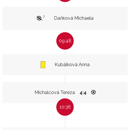
7
Daňková Michaela
09:48
Kubálková Anna
Michalcová Tereza
4:4
10:36