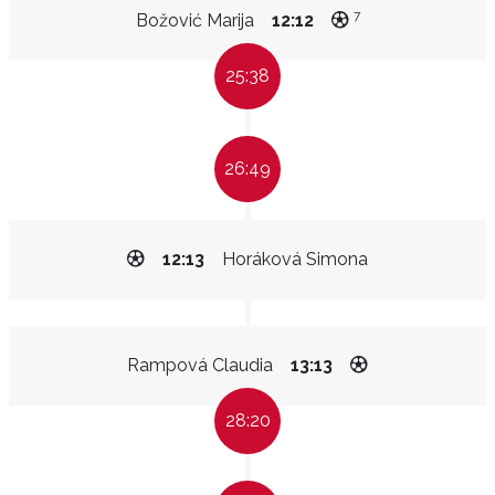
7
Božović Marija
12:12
25:38
26:49
12:13
Horáková Simona
Rampová Claudia
13:13
28:20