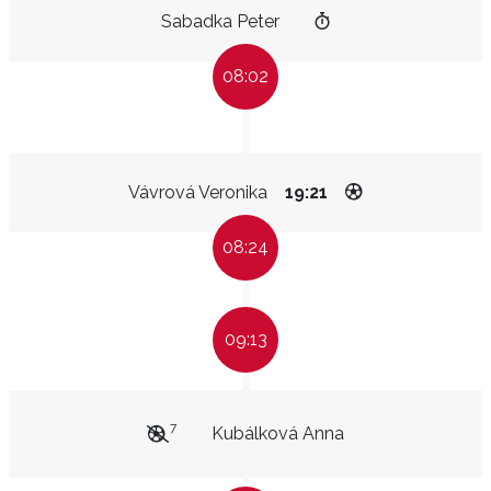
Sabadka Peter
08:02
Vávrová Veronika
19:21
08:24
09:13
7
Kubálková Anna