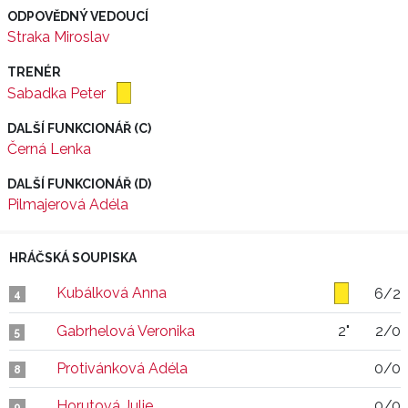
ODPOVĚDNÝ VEDOUCÍ
Straka Miroslav
TRENÉR
Sabadka Peter
DALŠÍ FUNKCIONÁŘ (C)
Černá Lenka
DALŠÍ FUNKCIONÁŘ (D)
Pilmajerová Adéla
HRÁČSKÁ SOUPISKA
Kubálková Anna
6/2
4
Gabrhelová Veronika
2"
2/0
5
Protivánková Adéla
0/0
8
Horutová Julie
0/0
9