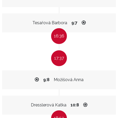
Tesařová Barbora
9:7
16:36
17:37
9:8
Možíšová Anna
Dresslerová Katka
10:8