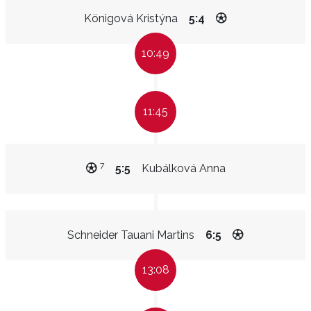
Königová Kristýna
5:4
10:49
11:45
7
5:5
Kubálková Anna
Schneider Tauani Martins
6:5
13:08