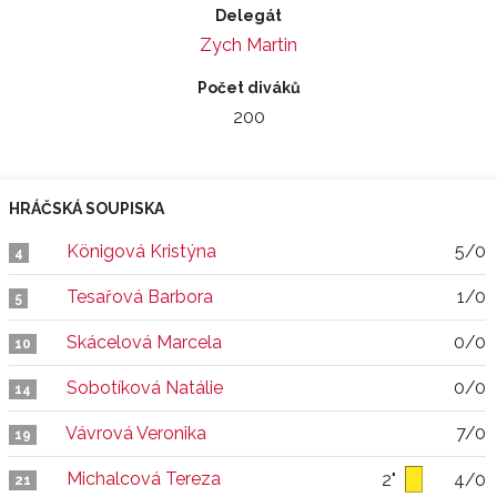
Delegát
Zych Martin
Počet diváků
200
HRÁČSKÁ SOUPISKA
Königová Kristýna
5/0
4
Tesařová Barbora
1/0
5
Skácelová Marcela
0/0
10
Sobotíková Natálie
0/0
14
Vávrová Veronika
7/0
19
Michalcová Tereza
2"
4/0
21