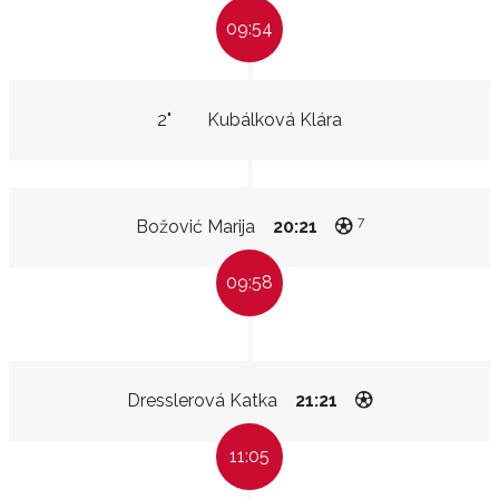
09:54
2"
Kubálková Klára
7
Božović Marija
20:21
09:58
Dresslerová Katka
21:21
11:05