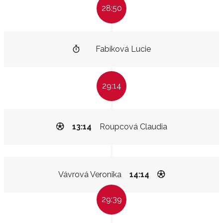
28:50
Fabíková Lucie
29:14
13:14
Roupcová Claudia
Vávrová Veronika
14:14
29:39