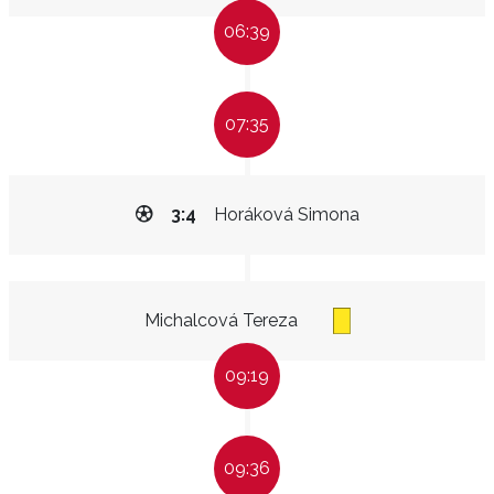
06:39
07:35
3:4
Horáková Simona
Michalcová Tereza
09:19
09:36