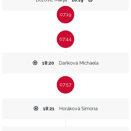
07:19
07:44
18:20
Daňková Michaela
07:57
18:21
Horáková Simona