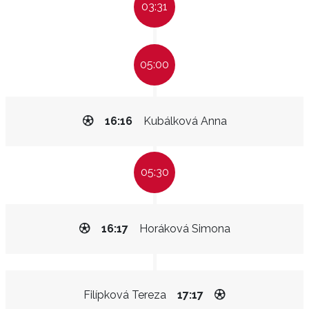
03:31
05:00
16:16
Kubálková Anna
05:30
16:17
Horáková Simona
Filípková Tereza
17:17