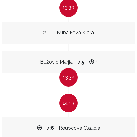
13:30
2"
Kubálková Klára
7
Božović Marija
7:5
13:32
14:53
7:6
Roupcová Claudia