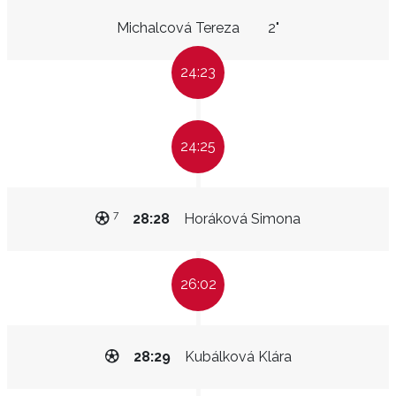
Michalcová Tereza
2"
24:23
24:25
7
28:28
Horáková Simona
26:02
28:29
Kubálková Klára