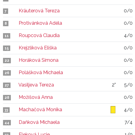
Kräuterová Tereza
0/0
7
Protivánková Adéla
0/0
8
Roupcová Claudia
4/0
11
Krejzlíková Eliška
0/0
15
Horáková Simona
0/0
22
Polášková Michaela
0/0
26
Vasiljeva Tereza
2"
5/0
27
Možíšová Anna
0/0
28
Machačová Monika
4/0
33
Daňková Michaela
7/4
44
Fleková Lucie
1/0