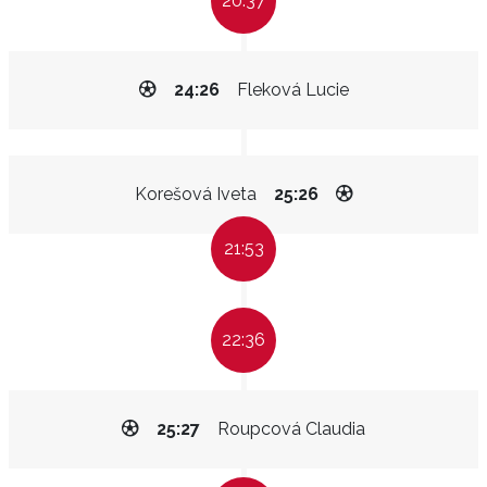
20:37
24:26
Fleková Lucie
Korešová Iveta
25:26
21:53
22:36
25:27
Roupcová Claudia