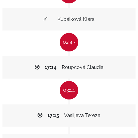
2"
Kubálková Klára
02:43
17:14
Roupcová Claudia
03:14
17:15
Vasiljeva Tereza