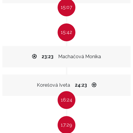
15:07
15:42
23:23
Machačová Monika
Korešová Iveta
24:23
16:24
17:29