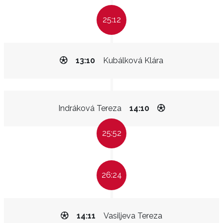
25:12
13:10
Kubálková Klára
Indráková Tereza
14:10
25:52
26:24
14:11
Vasiljeva Tereza