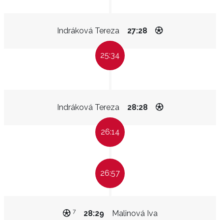
Indráková Tereza
27:28
25:34
Indráková Tereza
28:28
26:14
26:57
7
28:29
Malinová Iva