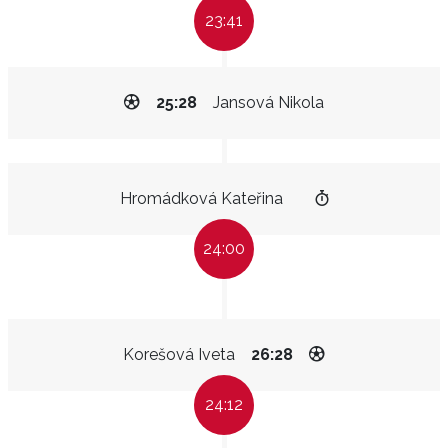
23:41
25:28
Jansová Nikola
Hromádková Kateřina
24:00
Korešová Iveta
26:28
24:12