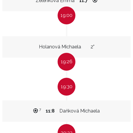
Zelenková Emma
11:7
19:00
Holanová Michaela
2"
19:26
19:30
7
11:8
Daňková Michaela
20:23