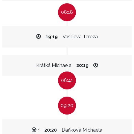
08:18
19:19
Vasiljeva Tereza
Krátká Michaela
20:19
08:41
09:20
7
20:20
Daňková Michaela