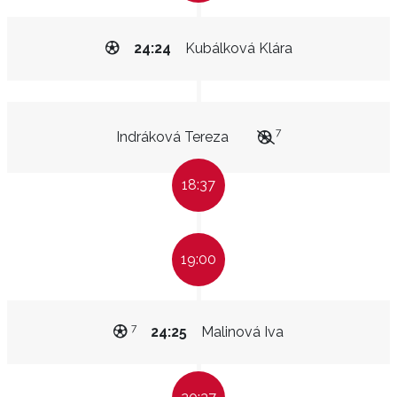
24:24
Kubálková Klára
7
Indráková Tereza
18:37
19:00
7
24:25
Malinová Iva