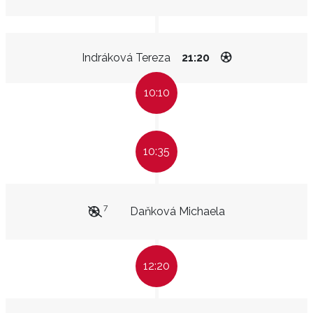
Indráková Tereza
21:20
10:10
10:35
7
Daňková Michaela
12:20