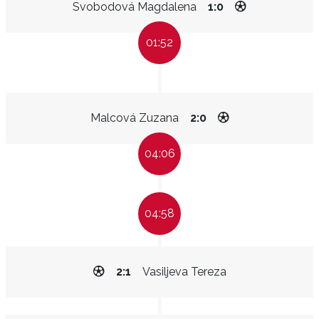
Svobodová Magdalena
1:0
01:52
Malcová Zuzana
2:0
04:06
04:58
2:1
Vasiljeva Tereza