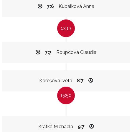
7:6
Kubálková Anna
13:13
7:7
Roupcová Claudia
Korešová Iveta
8:7
15:50
Krátká Michaela
9:7