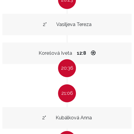
2"
Vasiljeva Tereza
Korešová Iveta
12:8
20:36
21:06
2"
Kubálková Anna