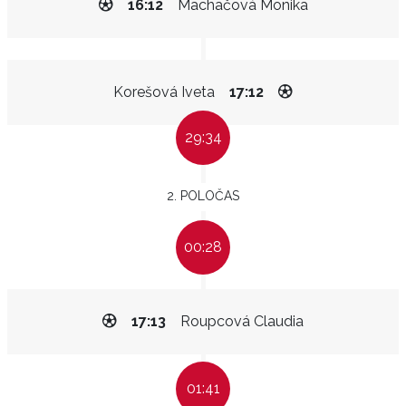
16:12
Machačová Monika
Korešová Iveta
17:12
29:34
2. POLOČAS
00:28
17:13
Roupcová Claudia
01:41