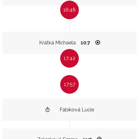
16:48
Krátká Michaela
10:7
17:42
17:57
Fabíková Lucie