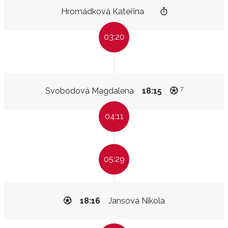
Hromádková Kateřina
03:20
7
Svobodová Magdalena
18:15
04:11
05:29
18:16
Jansová Nikola