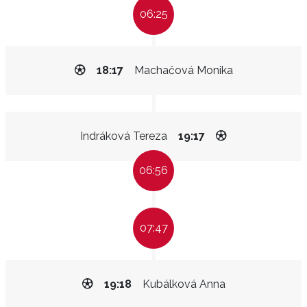
06:25
18:17
Machačová Monika
Indráková Tereza
19:17
06:56
07:47
19:18
Kubálková Anna