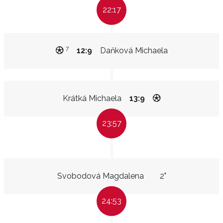
22:17
7
12:9
Daňková Michaela
Krátká Michaela
13:9
23:57
Svobodová Magdalena
2"
24:53