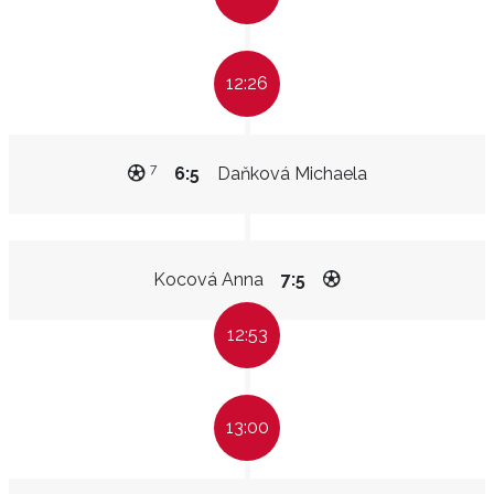
12:26
7
6:5
Daňková Michaela
Kocová Anna
7:5
12:53
13:00