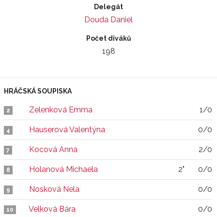
Delegát
Douda Daniel
Počet diváků
198
HRÁČSKÁ SOUPISKA
Zelenková Emma
1/0
2
Hauserová Valentýna
0/0
4
Kocová Anna
2/0
7
Holanová Michaela
2"
0/0
8
Nosková Nela
0/0
9
Velková Bára
0/0
10