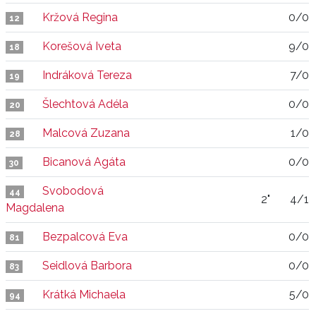
Kržová Regina
0/0
12
Korešová Iveta
9/0
18
Indráková Tereza
7/0
19
Šlechtová Adéla
0/0
20
Malcová Zuzana
1/0
28
Bicanová Agáta
0/0
30
Svobodová
44
2"
4/1
Magdalena
Bezpalcová Eva
0/0
81
Seidlová Barbora
0/0
83
Krátká Michaela
5/0
94