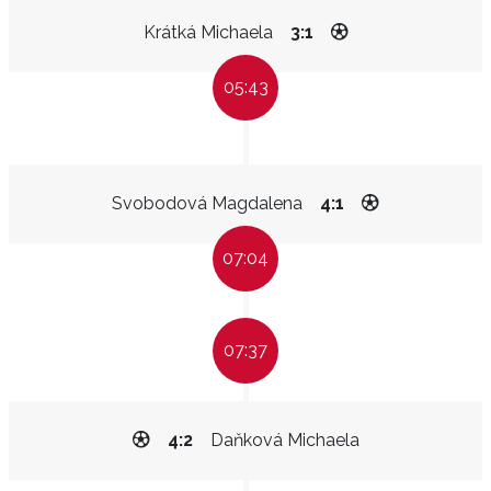
Krátká Michaela
3:1
05:43
Svobodová Magdalena
4:1
07:04
07:37
4:2
Daňková Michaela