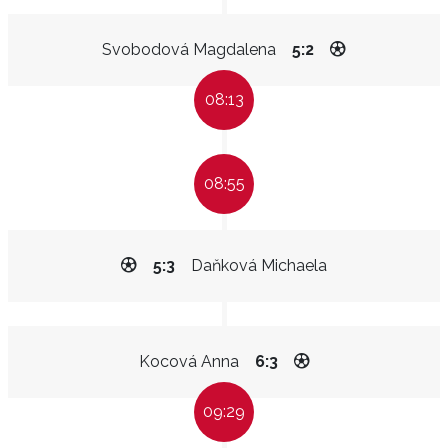
Svobodová Magdalena
5:2
08:13
08:55
5:3
Daňková Michaela
Kocová Anna
6:3
09:29