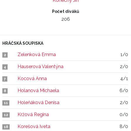
Konečný Jiří
Počet diváků
206
HRÁČSKÁ SOUPISKA
Zelenková Emma
1/0
2
Hauserová Valentýna
2/0
4
Kocová Anna
4/1
7
Holanová Michaela
6/0
8
Holeňáková Denisa
2/0
11
Kržová Regina
0/0
12
Korešová Iveta
8/0
18