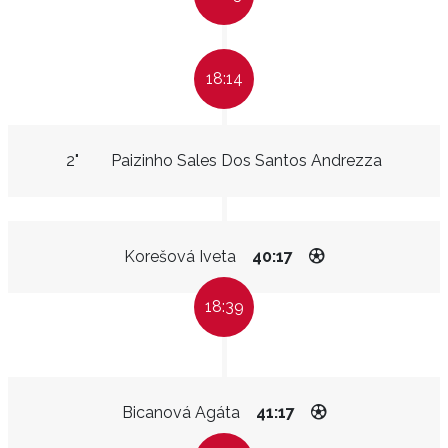
18:14
2"
Paizinho Sales Dos Santos Andrezza
Korešová Iveta
40:17
18:39
Bicanová Agáta
41:17