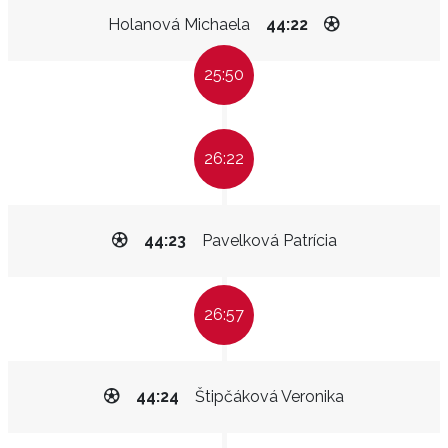
Holanová Michaela
44:22
25:50
26:22
44:23
Pavelková Patrícia
26:57
44:24
Štipčáková Veronika