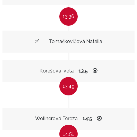
13:36
2"
Tomaškovičová Natália
Korešová Iveta
13:5
13:49
Wollnerová Tereza
14:5
14:51