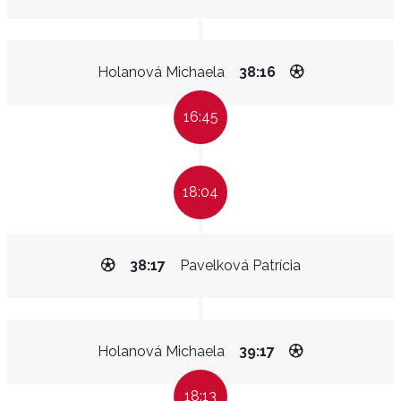
Holanová Michaela
38:16
16:45
18:04
38:17
Pavelková Patrícia
Holanová Michaela
39:17
18:13