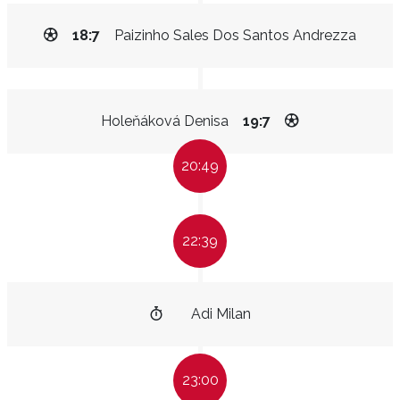
18:7
Paizinho Sales Dos Santos Andrezza
Holeňáková Denisa
19:7
20:49
22:39
Adi Milan
23:00