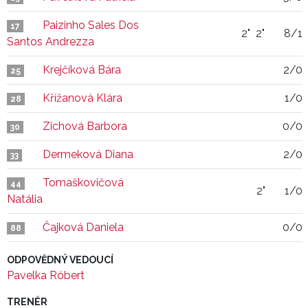
Paizinho Sales Dos
17
2"
2"
8/1
Santos Andrezza
Krejčíková Bára
2/0
25
Křížanová Klára
1/0
28
Zichová Barbora
0/0
30
Dermeková Diana
2/0
33
Tomaškovičová
44
2"
1/0
Natália
Čajková Daniela
0/0
88
ODPOVĚDNÝ VEDOUCÍ
Pavelka Róbert
TRENÉR