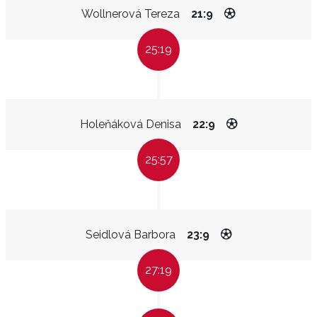
Wollnerová Tereza
21:9
25:19
Holeňáková Denisa
22:9
25:57
Seidlová Barbora
23:9
27:19