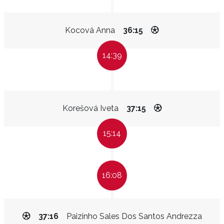
Kocová Anna
36:15
14:39
Korešová Iveta
37:15
15:14
16:08
37:16
Paizinho Sales Dos Santos Andrezza