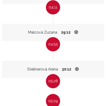
04:11
Malcová Zuzana
29:12
04:55
Stellnerová Alena
30:12
05:28
05:29