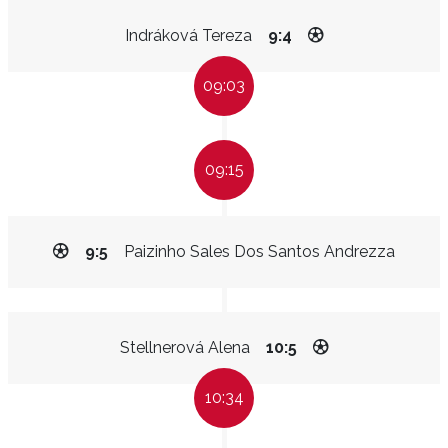
Indráková Tereza
9:4
09:03
09:15
9:5
Paizinho Sales Dos Santos Andrezza
Stellnerová Alena
10:5
10:34