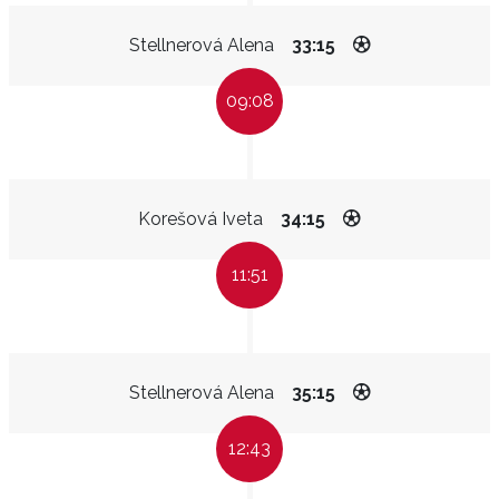
Stellnerová Alena
33:15
09:08
Korešová Iveta
34:15
11:51
Stellnerová Alena
35:15
12:43