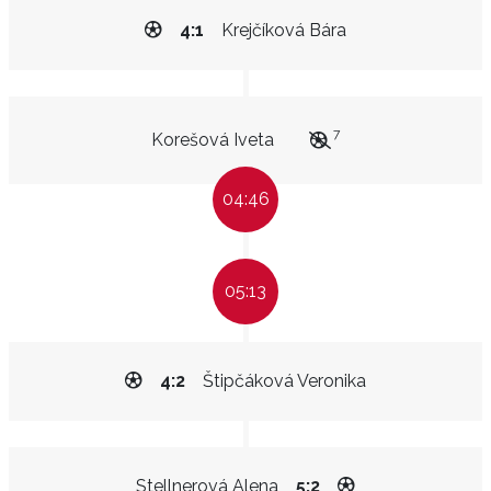
4:1
Krejčíková Bára
7
Korešová Iveta
04:46
05:13
4:2
Štipčáková Veronika
Stellnerová Alena
5:2