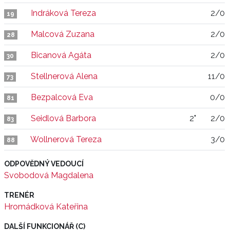
Indráková Tereza
2/0
19
Malcová Zuzana
2/0
28
Bicanová Agáta
2/0
30
Stellnerová Alena
11/0
73
Bezpalcová Eva
0/0
81
Seidlová Barbora
2"
2/0
83
Wollnerová Tereza
3/0
88
ODPOVĚDNÝ VEDOUCÍ
Svobodová Magdalena
TRENÉR
Hromádková Kateřina
DALŠÍ FUNKCIONÁŘ (C)