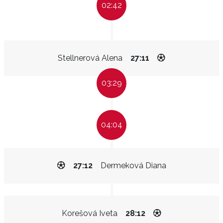
02:42
Stellnerová Alena
27:11
03:29
04:04
27:12
Dermeková Diana
Korešová Iveta
28:12