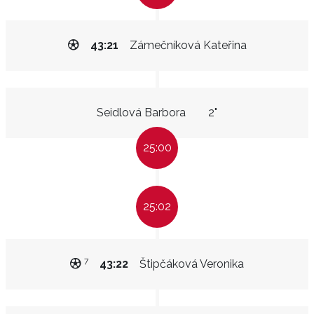
43:21
Zámečníková Kateřina
Seidlová Barbora
2"
25:00
25:02
7
43:22
Štipčáková Veronika