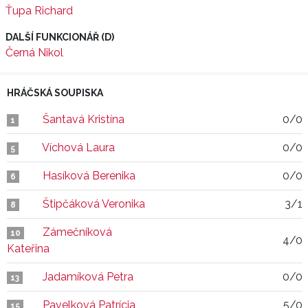
Ťupa Richard
DALŠÍ FUNKCIONÁŘ (D)
Černá Nikol
HRÁČSKÁ SOUPISKA
Šantavá Kristína
0/0
1
Víchová Laura
0/0
5
Hasíková Berenika
0/0
6
Štipčáková Veronika
3/1
8
Zámečníková
10
4/0
Kateřina
Jadamíková Petra
0/0
13
Pavelková Patrícia
5/0
15