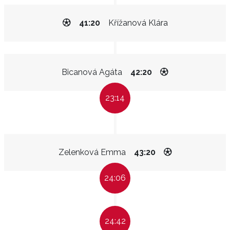
41:20
Křížanová Klára
Bicanová Agáta
42:20
23:14
Zelenková Emma
43:20
24:06
24:42