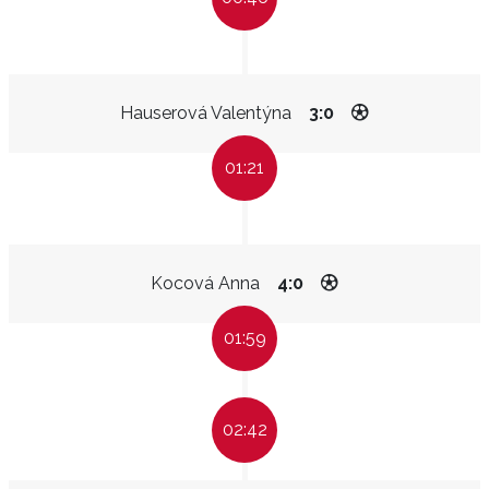
Hauserová Valentýna
3:0
01:21
Kocová Anna
4:0
01:59
02:42