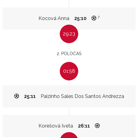
7
Kocová Anna
25:10
29:23
2. POLOČAS
01:58
25:11
Paizinho Sales Dos Santos Andrezza
Korešová Iveta
26:11