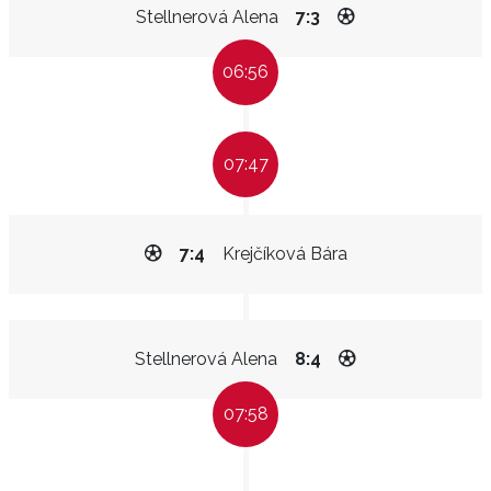
Stellnerová Alena
7:3
06:56
07:47
7:4
Krejčíková Bára
Stellnerová Alena
8:4
07:58