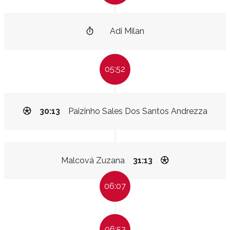
Adi Milan
05:52
30:13
Paizinho Sales Dos Santos Andrezza
Malcová Zuzana
31:13
06:07
06:52