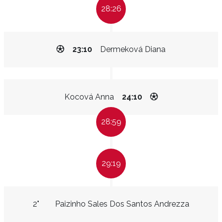
28:26
23:10
Dermeková Diana
Kocová Anna
24:10
28:59
29:19
2"
Paizinho Sales Dos Santos Andrezza