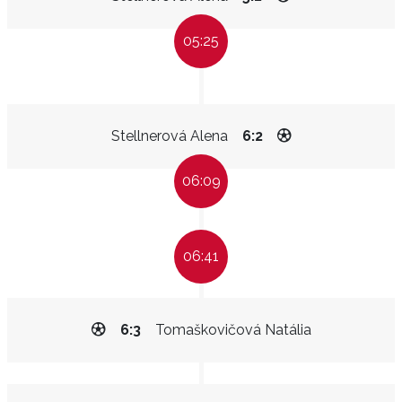
05:25
Stellnerová Alena
6:2
06:09
06:41
6:3
Tomaškovičová Natália