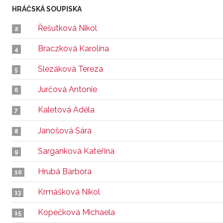
HRÁČSKÁ SOUPISKA
Řešutková Nikol
2
Braczková Karolína
4
Slezáková Tereza
5
Jurčová Antonie
6
Kaletová Adéla
7
Janošová Sára
8
Sarganková Kateřina
9
Hrubá Barbora
10
Krmášková Nikol
13
Kopečková Michaela
15