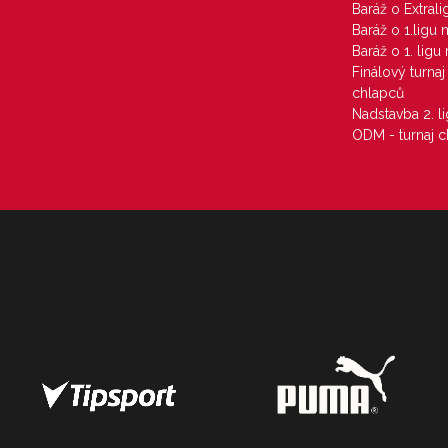
Baráž o Extral
Baráž o 1.ligu
Baráž o 1. lig
Finálový turna
chlapců
Nadstavba 2. l
ODM - turnaj c