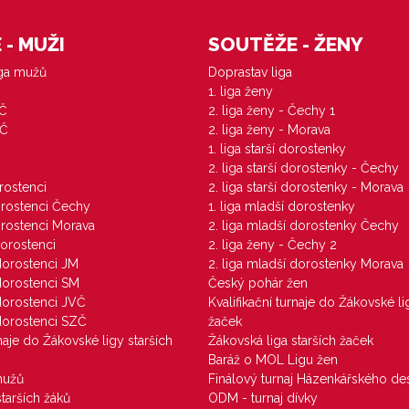
- MUŽI
SOUTĚŽE - ŽENY
iga mužů
Doprastav liga
1. liga ženy
VČ
2. liga ženy - Čechy 1
ZČ
2. liga ženy - Morava
1. liga starší dorostenky
M
2. liga starší dorostenky - Čechy
orostenci
2. liga starší dorostenky - Morava
dorostenci Čechy
1. liga mladší dorostenky
dorostenci Morava
2. liga mladší dorostenky Čechy
dorostenci
2. liga ženy - Čechy 2
 dorostenci JM
2. liga mladší dorostenky Morava
 dorostenci SM
Český pohár žen
 dorostenci JVČ
Kvalifikační turnaje do Žákovské li
 dorostenci SZČ
žaček
rnaje do Žákovské ligy starších
Žákovská liga starších žaček
Baráž o MOL Ligu žen
mužů
Finálový turnaj Házenkářského des
starších žáků
ODM - turnaj dívky