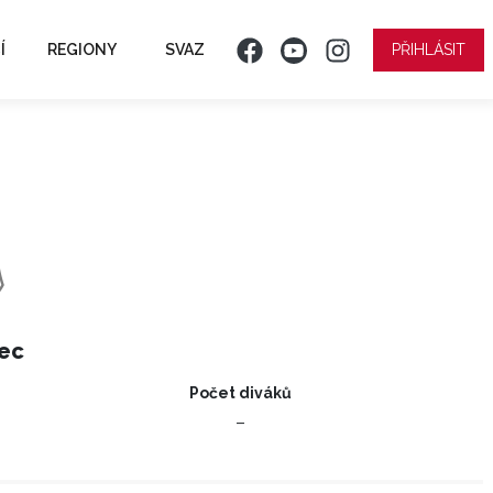
Í
REGIONY
SVAZ
PŘIHLÁSIT
nec
Počet diváků
–