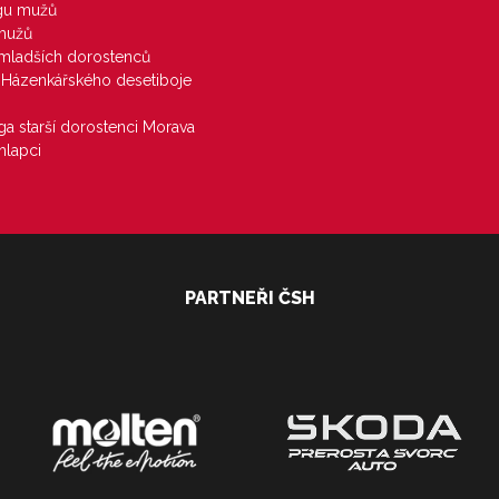
igu mužů
 mužů
u mladších dorostenců
j Házenkářského desetiboje
iga starší dorostenci Morava
hlapci
PARTNEŘI ČSH