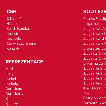
ČSH
SOUTĚŽE 
O házené
Chance Extral
Historie
1. liga muži
Beach Handball
2. liga muži J
Partneři
2. liga muži S
Rozhodčí
2. liga muži JM
Český svaz házené
2. liga muži S
Kontakty
1. liga starší d
2. liga starší 
2. liga starší 
REPREZENTACE
1. liga mladší 
2. liga mladší
Muži
2. liga mladší
Ženy
2. liga mladší
Junioři
2. liga mladší
Juniorky
Kvalifikační tu
Dorostenci
žáků
Dorostenky
Český pohár 
Kadeti
Žákovská liga 
Kadetky