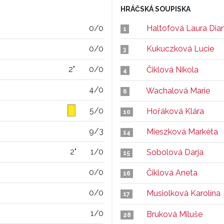
HRÁČSKÁ SOUPISKA
0/0
Haltofová Laura Dia
1
0/0
Kukuczková Lucie
3
2"
0/0
Čiklová Nikola
4
4/0
Wachalová Marie
6
5/0
Hořáková Klára
10
9/3
Mieszková Markéta
14
2"
1/0
Sobolová Darja
15
0/0
Čiklová Aneta
16
0/0
Musiolková Karolína
17
1/0
Bruková Miluše
28