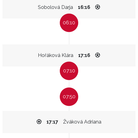
Sobolová Darja
16:16
06:10
Hořáková Klára
17:16
07:10
07:50
17:17
Žváková Adriana