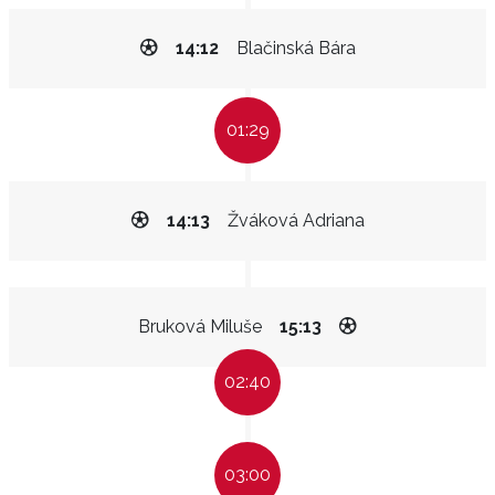
14:12
Blačinská Bára
01:29
14:13
Žváková Adriana
Bruková Miluše
15:13
02:40
03:00