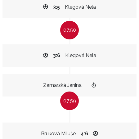
3:5
Klegová Nela
07:50
3:6
Klegová Nela
Zamarská Janina
07:59
Bruková Miluše
4:6