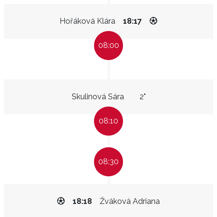
Hořáková Klára
18:17
08:00
Skulinová Sára
2"
08:10
08:30
18:18
Žváková Adriana