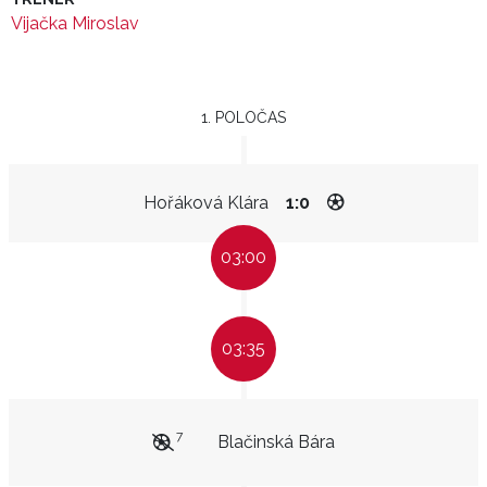
Vijačka Miroslav
1. POLOČAS
Hořáková Klára
1:0
03:00
03:35
7
Blačinská Bára