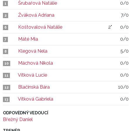
Šrubařová Natálie
0/0
1
Žváková Adriana
7/0
2
Koštovalová Natálie
2"
0/0
6
Máté Mia
0/0
7
Klegová Nela
5/0
8
Máchová Nikola
0/0
10
Vítková Lucie
0/0
11
Blačinská Bára
10/0
12
Vítková Gabriela
0/0
13
ODPOVĚDNÝ VEDOUCÍ
Břežný Daniel
TRENÉR