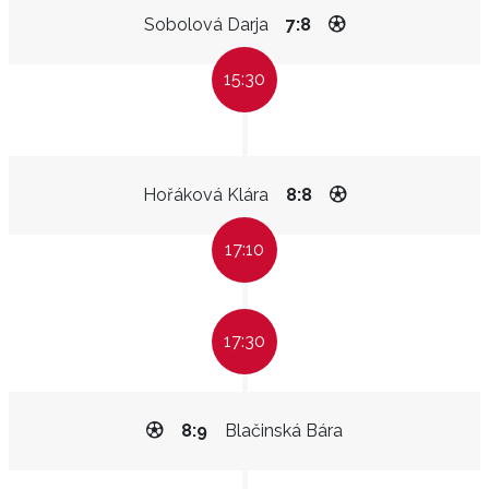
Sobolová Darja
7:8
15:30
Hořáková Klára
8:8
17:10
17:30
8:9
Blačinská Bára