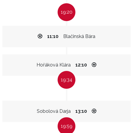
19:20
11:10
Blačinská Bára
Hořáková Klára
12:10
19:34
Sobolová Darja
13:10
19:59