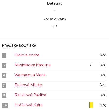
Delegát
–
Počet diváků
50
HRÁČSKÁ SOUPISKA
Čiklová Aneta
0/0
1
Musiolková Karolína
2"
0/0
2
Wachalová Marie
0/0
6
Bruková Miluše
8/3
7
Raszková Pavlína
0/0
8
Hořáková Klára
7/0
10