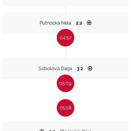
Putnocká Nela
2:2
04:52
Sobolová Darja
3:2
05:09
05:58