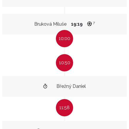
7
Bruková Miluše
19:19
10:00
10:50
Břežný Daniel
11:58