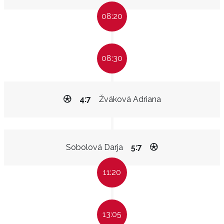
08:20
08:30
4:7
Žváková Adriana
Sobolová Darja
5:7
11:20
13:05