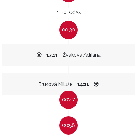
2. POLOČAS
00:30
13:11
Žváková Adriana
Bruková Miluše
14:11
00:47
00:58