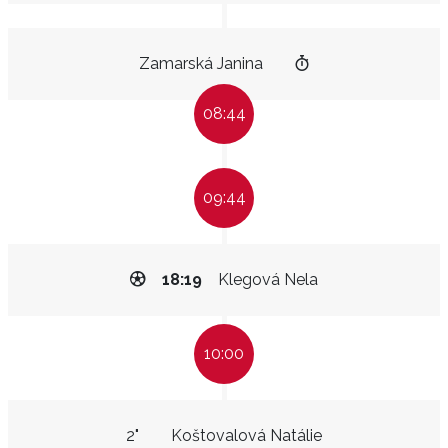
Zamarská Janina
08:44
09:44
18:19
Klegová Nela
10:00
2"
Koštovalová Natálie