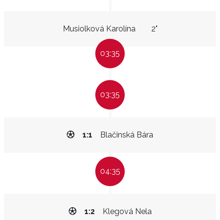
Musiolková Karolína
2"
03:35
03:35
1:1
Blačinská Bára
04:35
1:2
Klegová Nela