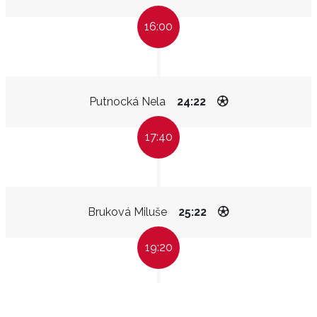
16:00
Putnocká Nela
24:22
17:40
Bruková Miluše
25:22
19:20