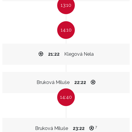
13:10
14:10
21:22
Klegová Nela
Bruková Miluše
22:22
14:40
7
Bruková Miluše
23:22