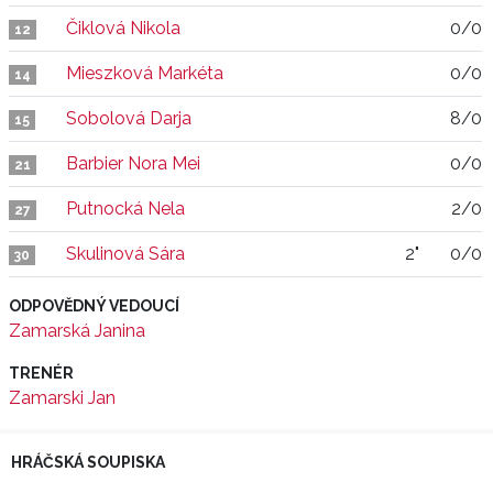
Čiklová Nikola
0/0
12
Mieszková Markéta
0/0
14
Sobolová Darja
8/0
15
Barbier Nora Mei
0/0
21
Putnocká Nela
2/0
27
Skulinová Sára
2"
0/0
30
ODPOVĚDNÝ VEDOUCÍ
Zamarská Janina
TRENÉR
Zamarski Jan
HRÁČSKÁ SOUPISKA