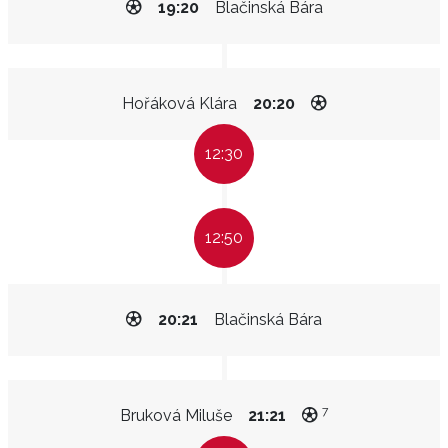
19:20
Blačinská Bára
Hořáková Klára
20:20
12:30
12:50
20:21
Blačinská Bára
7
Bruková Miluše
21:21