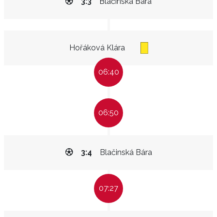
3:3
Blačinská Bára
Hořáková Klára
06:40
06:50
3:4
Blačinská Bára
07:27