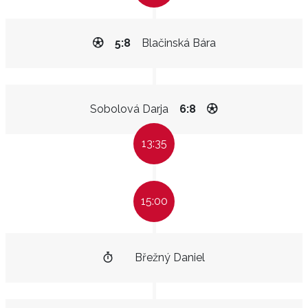
5:8
Blačinská Bára
Sobolová Darja
6:8
13:35
15:00
Břežný Daniel